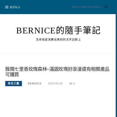
Skip
MENU
to
content
BERNICE的隨手筆記
生命就該浪費在美好的文字記錄上
雅聞七里香玫瑰森林~滿園玫瑰好浪漫還有相關產品
可購買
來去工廠
BERNICE
2016-09-06
1