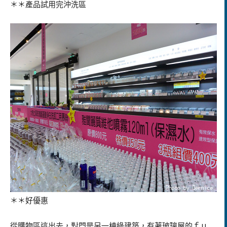
＊＊產品試用完沖洗區
＊＊好優惠
從購物區這出去，對門是另一棟綠建築，有著玻璃屋的ｆｕ