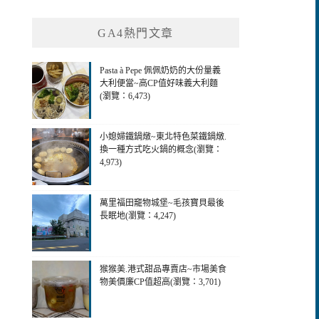
GA4熱門文章
Pasta à Pepe 佩佩奶奶的大份量義
大利便當~高CP值好味義大利麵
(瀏覽：6,473)
小媳婦鐵鍋燉~東北特色菜鐵鍋燉.
換一種方式吃火鍋的概念(瀏覽：
4,973)
萬里福田竉物城堡~毛孩寶貝最後
長眠地(瀏覽：4,247)
猴猴美.港式甜品專賣店~市場美食
物美價廉CP值超高(瀏覽：3,701)