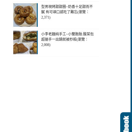
型男現烤甜甜圈~奶香十足甜而不
膩 有可頌口感吃了難忘(瀏覽：
2,371)
小李老麵純手工~小雙胞胎.酸菜包
超搶手一出鍋就被杪殺(瀏覽：
2,008)