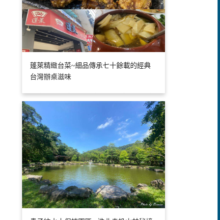
蓬萊精緻台菜~細品傳承七十餘載的經典
台灣辦桌滋味