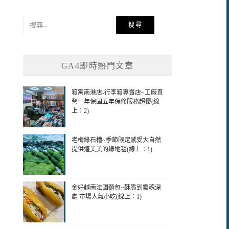
搜
尋
關
鍵
GA4即時熱門文章
字:
箱寓南港店-行李箱專賣店~工廠直
營一年保固五年保修服務超優(線
上：2)
老梅綠石槽~季節限定感受大自然
提供這美美的綠地毯(線上：1)
金好越南法國麵包~酥脆到靈魂深
處 市場人氣小吃(線上：1)