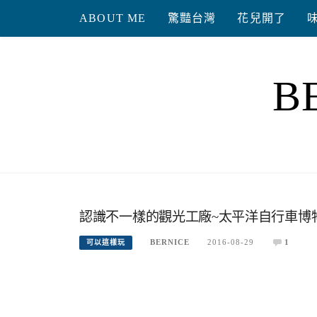
Skip
ABOUT ME
驚豔台灣
花兒開了
to
content
B
認識不一樣的觀光工廠~太平洋自行車博物
BERNICE
2016-08-29
1
可以這樣玩