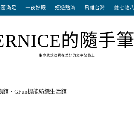
味蕾滿足
一夜好眠
嬉遊點滴
飛離台灣
雜七雜
ERNICE的隨手
生命就該浪費在美好的文字記錄上
館．GFun機能紡織生活館