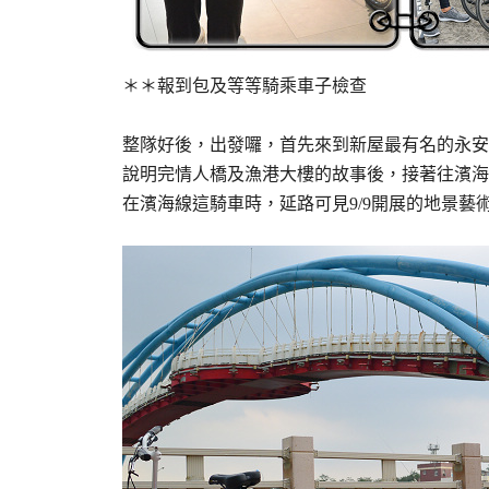
＊＊報到包及等等騎乘車子檢查
整隊好後，出發囉，首先來到新屋最有名的永安
說明完情人橋及漁港大樓的故事後，接著往濱海
在濱海線這騎車時，延路可見9/9開展的地景藝