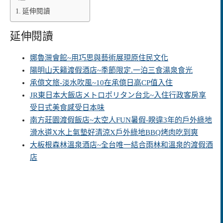
延伸閱讀
延伸閱讀
娜魯灣會館~用巧思與藝術展現原住民文化
陽明山天籟渡假酒店~季節限定.一泊三食湯泉食光
承億文旅-淡水吹風~10在承億日高CP值入住
JR東日本大飯店メトロポリタン台北~入住行政客房享
受日式美食感受日本味
南方莊園渡假飯店~太空人FUN暑假-睽違3年的戶外綠地
滑水道X水上氣墊好清涼X戶外綠地BBQ烤肉吃到爽
大板根森林溫泉酒店~全台唯一結合雨林和溫泉的渡假酒
店