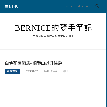
Skip
MENU
to
content
BERNICE的隨手筆記
生命就該浪費在美好的文字記錄上
白金花園酒店~幽靜山邊好住房
星級旅宿
BERNICE
2016-01-04
1