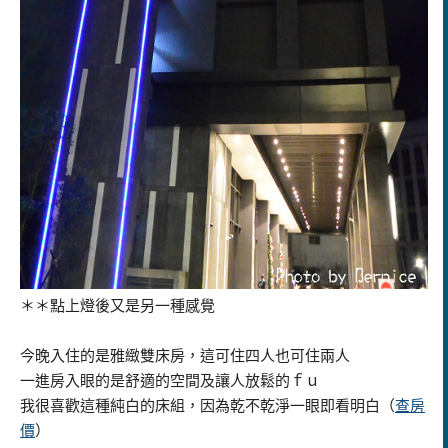
＊＊點上燈後又是另一種感覺
今晚入住的是雅緻雙床房，這可住四人也可住兩人
一進房入眼的是舒適的空間及讓人放鬆的ｆｕ
我很喜歡這種純白的床組，因為乾不乾淨一眼即看明白
（
查房
價
）