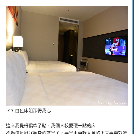
＊＊白色床組深得我心
這床我覺得偏軟了點，我個人較愛硬一點的床
不過還是挺好翻身的就是了，要是再更軟人會陷下去要翻就難