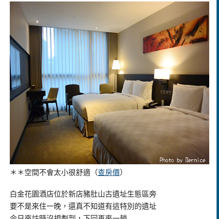
＊＊空間不會太小很舒適（
查房價
）
白金花園酒店位於新店豬肚山古遺址生態區旁
要不是來住一晚，還真不知道有這特別的遺址
今日來訪時沒規劃到，下回再來一趟