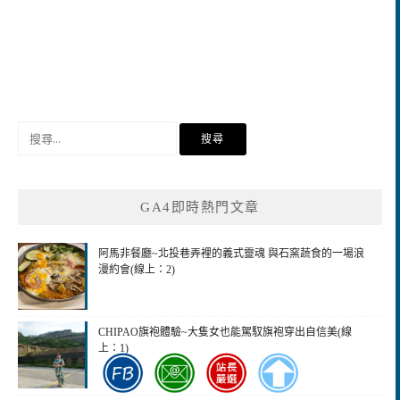
搜
尋
關
鍵
GA4即時熱門文章
字:
阿馬非餐廳~北投巷弄裡的義式靈魂 與石窯蔬食的一場浪
漫約會(線上：2)
CHIPAO旗袍體驗~大隻女也能駕馭旗袍穿出自信美(線
上：1)