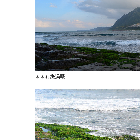
＊＊有綠澡哦