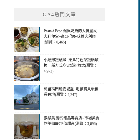
GA4熱門文章
Pasta à Pepe 佩佩奶奶的大份量義
大利便當~高CP值好味義大利麵
(瀏覽：6,465)
小媳婦鐵鍋燉~東北特色菜鐵鍋燉.
換一種方式吃火鍋的概念(瀏覽：
4,973)
萬里福田竉物城堡~毛孩寶貝最後
長眠地(瀏覽：4,247)
猴猴美.港式甜品專賣店~市場美食
物美價廉CP值超高(瀏覽：3,696)