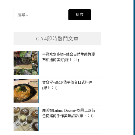
搜
尋
關
鍵
GA4即時熱門文章
字:
半嶺水圳步道~融合自然生態與瀑
布相遇的美好(線上：1)
賀食堂~高CP值平價台日式料理
(線上：1)
鹿芙娜Lufuna Dessert~撫慰上班藍
色情緒的手作美味甜點(線上：1)