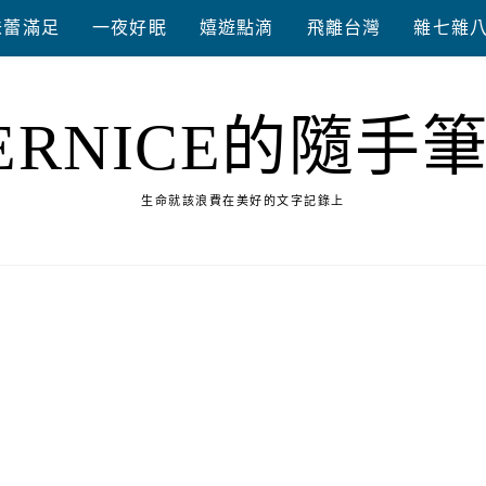
味蕾滿足
一夜好眠
嬉遊點滴
飛離台灣
雜七雜
ERNICE的隨手
生命就該浪費在美好的文字記錄上