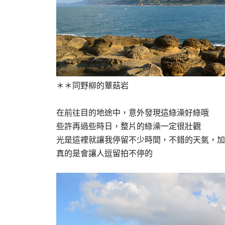
＊＊同野柳的蕈菇岩
在前往目的地途中，意外發現這綠澡好綠哦
些許再過些時日，整片的綠澡一定很壯觀
光是這裡就讓我停留不少時間，不錯的天氣，加
真的是會讓人逗留拍不停的