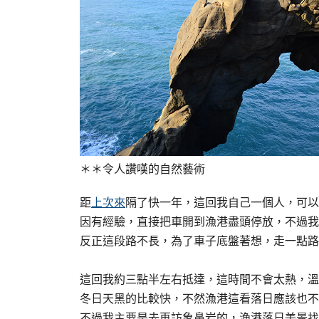
＊＊令人讚嘆的自然藝術
距
上次來
隔了快一年，這回我自己一個人，可以
因有經驗，直接把車開到漁港盡頭停放，不過我
反正這段路不長，為了車子底盤著想，走一點路
這回我約三點半左右抵達，這時間不會太熱，溫
冬日天黑的比較快，不然漁港這看落日應該也不
不過我主要是去再訪象鼻岩的，漁港落日美景找