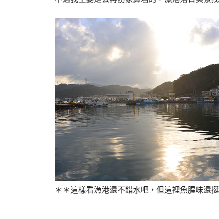
＊＊這樣看漁港還不錯水吧，但這裡魚腥味還挺