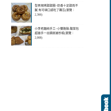
型男現烤甜甜圈~奶香十足甜而不
膩 有可頌口感吃了難忘(瀏覽：
2,366)
小李老麵純手工~小雙胞胎.酸菜包
超搶手一出鍋就被杪殺(瀏覽：
2,008)