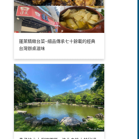
蓬萊精緻台菜~細品傳承七十餘載的經典
台灣辦桌滋味