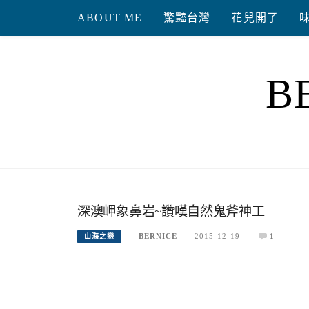
Skip
ABOUT ME
驚豔台灣
花兒開了
to
content
B
深澳岬象鼻岩~讚嘆自然鬼斧神工
BERNICE
2015-12-19
1
山海之戀