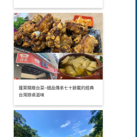
蓬萊精緻台菜~細品傳承七十餘載的經典
台灣辦桌滋味