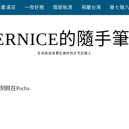
味蕾滿足
一夜好眠
嬉遊點滴
飛離台灣
雜七雜
ERNICE的隨手
生命就該浪費在美好的文字記錄上
就在Pocha