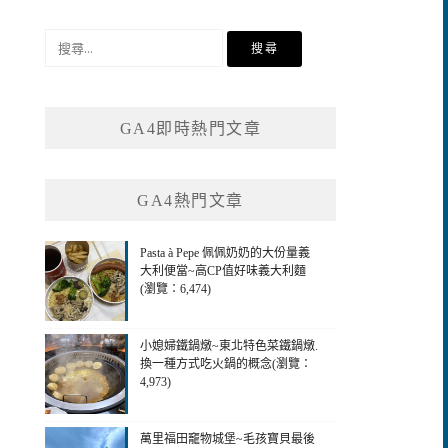
搜
尋
關
鍵
GA4即時熱門文章
字:
GA4熱門文章
Pasta à Pepe 佩佩奶奶的大份量義
大利便當~高CP值好味義大利麵
(瀏覽：6,474)
小媳婦鐵鍋燉~東北特色菜鐵鍋燉.
換一種方式吃火鍋的概念(瀏覽：
4,973)
萬里福田竉物城堡~毛孩寶貝最後