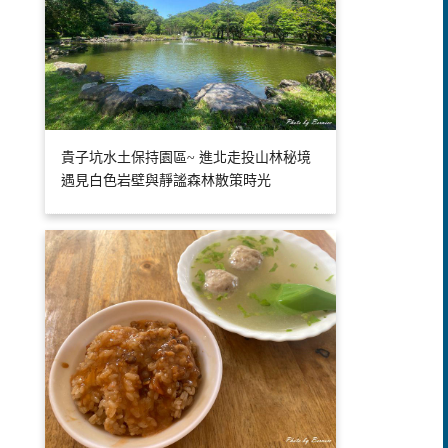
貴子坑水土保持園區~ 進北走投山林秘境
遇見白色岩壁與靜謐森林散策時光