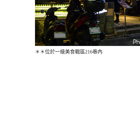
＊＊位於一級美食戰區216巷內