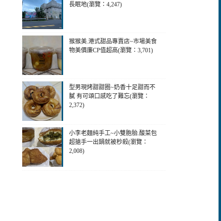
長眠地(瀏覽：4,247)
猴猴美.港式甜品專賣店~市場美食
物美價廉CP值超高(瀏覽：3,701)
型男現烤甜甜圈~奶香十足甜而不
膩 有可頌口感吃了難忘(瀏覽：
2,372)
小李老麵純手工~小雙胞胎.酸菜包
超搶手一出鍋就被杪殺(瀏覽：
2,008)