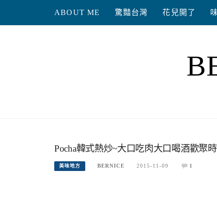
Skip
ABOUT ME
驚豔台灣
花兒開了
to
content
B
Pocha韓式熱炒~大口吃肉大口喝酒歡聚時刻
BERNICE
2015-11-09
1
美味地方