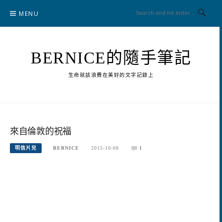
Skip
MENU
to
content
BERNICE的隨手筆記
生命就該浪費在美好的文字記錄上
來自倫敦的祝福
明信片兒
BERNICE
2015-10-08
1