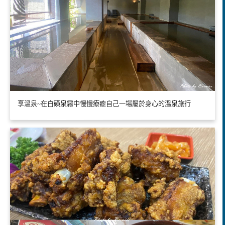
享溫泉~在白磺泉霧中慢慢療癒自己一場屬於身心的溫泉旅行