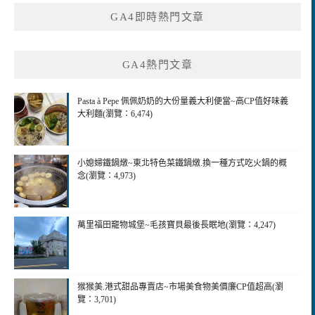
鍵
GA4即時熱門文章
字:
GA4熱門文章
Pasta à Pepe 佩佩奶奶的大份量義大利便當~高CP值好味義
大利麵(瀏覽：6,474)
小媳婦鐵鍋燉~東北特色菜鐵鍋燉.換一種方式吃火鍋的概
念(瀏覽：4,973)
萬里福田竉物城堡~毛孩寶貝最後長眠地(瀏覽：4,247)
猴猴美.港式甜品專賣店~市場美食物美價廉CP值超高(瀏
覽：3,701)