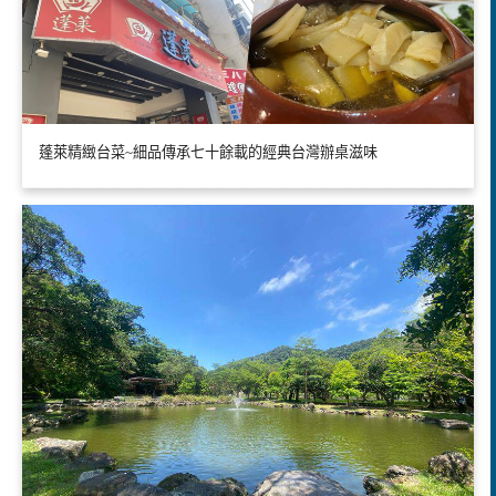
蓬萊精緻台菜~細品傳承七十餘載的經典台灣辦桌滋味