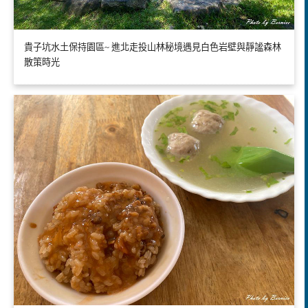
貴子坑水土保持園區~ 進北走投山林秘境遇見白色岩壁與靜謐森林
散策時光