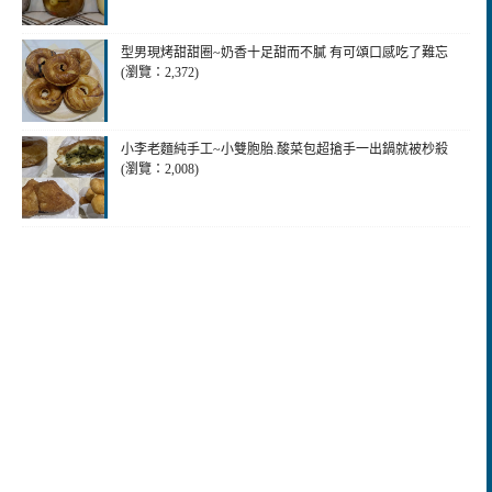
型男現烤甜甜圈~奶香十足甜而不膩 有可頌口感吃了難忘
(瀏覽：2,372)
小李老麵純手工~小雙胞胎.酸菜包超搶手一出鍋就被杪殺
(瀏覽：2,008)