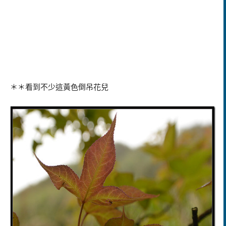
＊＊看到不少這黃色倒吊花兒