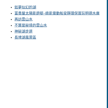
如夢似幻的湖
富貴屋太陽能遊艇~綠能電動船安靜環保賞玩明德水庫
再訪雲山水
不算是秘境的雲山水
神秘湖步道
長埤湖風景區