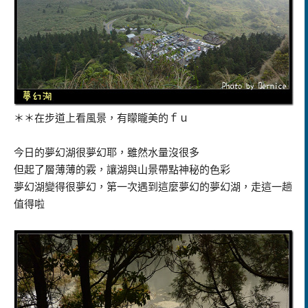
＊＊在步道上看風景，有矇矓美的ｆｕ
今日的夢幻湖很夢幻耶，雖然水量沒很多
但起了層薄薄的霚，讓湖與山景帶點神秘的色彩
夢幻湖變得很夢幻，第一次遇到這麼夢幻的夢幻湖，走這一趟
值得啦