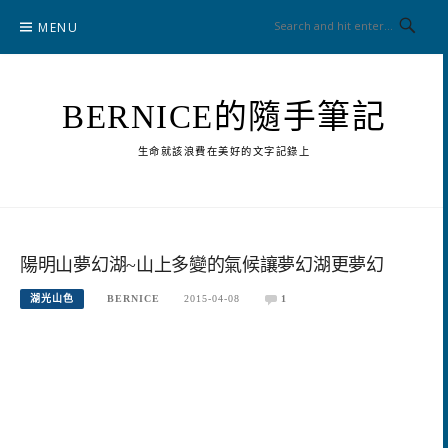
Skip
MENU
to
content
BERNICE的隨手筆記
生命就該浪費在美好的文字記錄上
陽明山夢幻湖~山上多變的氣候讓夢幻湖更夢幻
湖光山色
BERNICE
2015-04-08
1