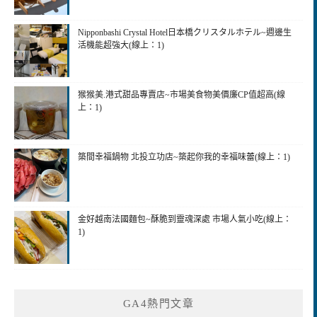
Nipponbashi Crystal Hotel日本橋クリスタルホテル~週邊生
活機能超強大(線上：1)
猴猴美.港式甜品專賣店~市場美食物美價廉CP值超高(線
上：1)
築間幸福鍋物 北投立功店~築起你我的幸福味蕾(線上：1)
金好越南法國麵包~酥脆到靈魂深處 市場人氣小吃(線上：
1)
GA4熱門文章