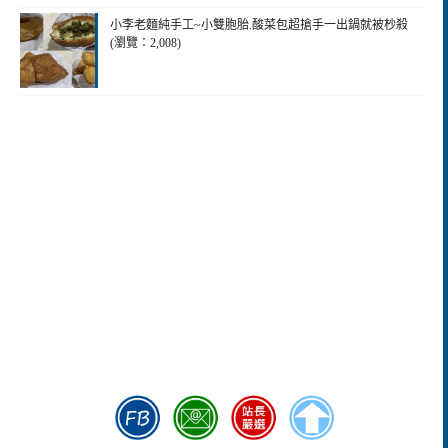
小李老麵純手工~小雙胞胎.酸菜包超搶手一出鍋就被杪殺
(瀏覽：2,008)