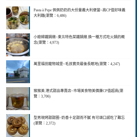
Pasta à Pepe 佩佩奶奶的大份量義大利便當~高CP值好味義
大利麵(瀏覽：6,486)
小媳婦鐵鍋燉~東北特色菜鐵鍋燉.換一種方式吃火鍋的概
念(瀏覽：4,973)
萬里福田竉物城堡~毛孩寶貝最後長眠地(瀏覽：4,247)
猴猴美.港式甜品專賣店~市場美食物美價廉CP值超高(瀏
覽：3,706)
型男現烤甜甜圈~奶香十足甜而不膩 有可頌口感吃了難忘
(瀏覽：2,372)