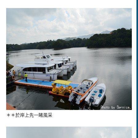
＊＊於岸上先一睹風采