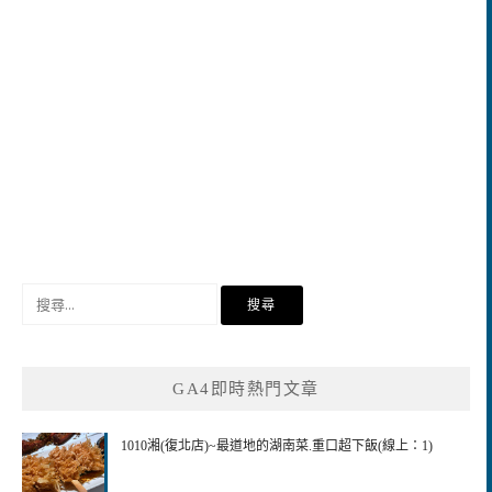
搜
尋
關
鍵
GA4即時熱門文章
字:
1010湘(復北店)~最道地的湖南菜.重口超下飯(線上：1)