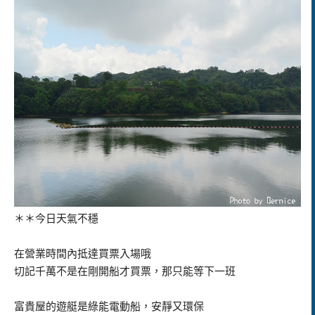
＊＊今日天氣不穩
在營業時間內抵達買票入場哦
切記千萬不是在剛開船才買票，那只能等下一班
富貴屋的遊艇是綠能電動船，安靜又環保