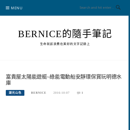
Skip
MENU
to
content
BERNICE的隨手筆記
生命就該浪費在美好的文字記錄上
富貴屋太陽能遊艇~綠能電動船安靜環保賞玩明德水
庫
湖光山色
BERNICE
2016-10-07
1