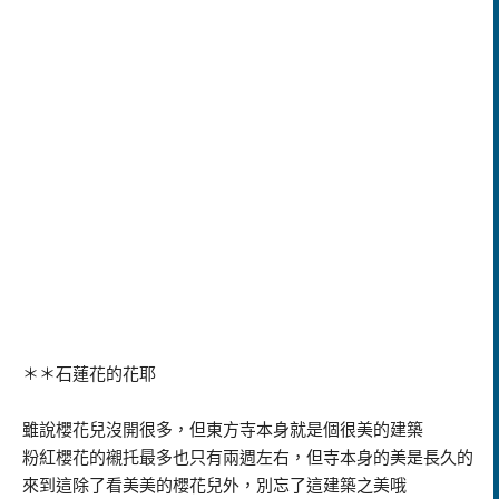
＊＊石蓮花的花耶
雖說櫻花兒沒開很多，但東方寺本身就是個很美的建築
粉紅櫻花的襯托最多也只有兩週左右，但寺本身的美是長久的
來到這除了看美美的櫻花兒外，別忘了這建築之美哦