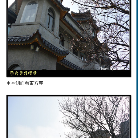
＊＊側面看東方寺