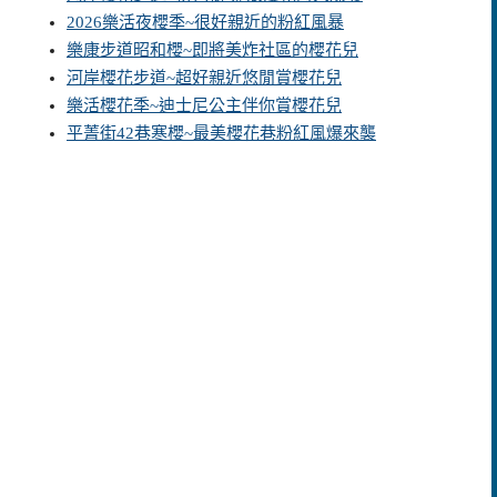
2026樂活夜櫻季~很好親近的粉紅風暴
樂康步道昭和櫻~即將美炸社區的櫻花兒
河岸櫻花步道~超好親近悠閒賞櫻花兒
樂活櫻花季~迪士尼公主伴你賞櫻花兒
平菁街42巷寒櫻~最美櫻花巷粉紅風爆來襲