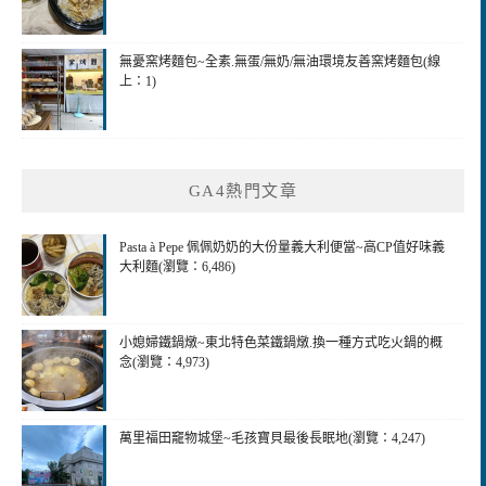
無憂窯烤麵包~全素.無蛋/無奶/無油環境友善窯烤麵包(線
上：1)
GA4熱門文章
Pasta à Pepe 佩佩奶奶的大份量義大利便當~高CP值好味義
大利麵(瀏覽：6,486)
小媳婦鐵鍋燉~東北特色菜鐵鍋燉.換一種方式吃火鍋的概
念(瀏覽：4,973)
萬里福田竉物城堡~毛孩寶貝最後長眠地(瀏覽：4,247)