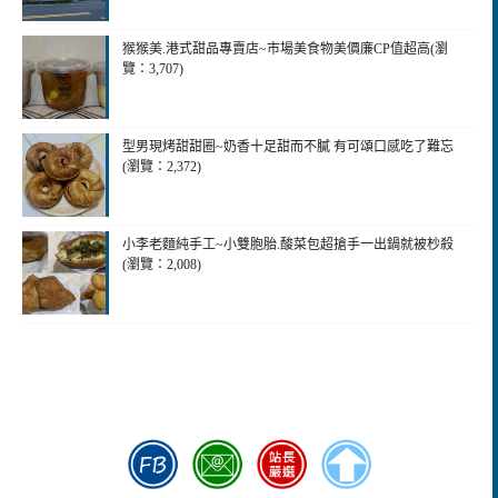
猴猴美.港式甜品專賣店~市場美食物美價廉CP值超高(瀏
覽：3,707)
型男現烤甜甜圈~奶香十足甜而不膩 有可頌口感吃了難忘
(瀏覽：2,372)
小李老麵純手工~小雙胞胎.酸菜包超搶手一出鍋就被杪殺
(瀏覽：2,008)