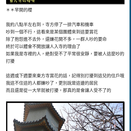
＊＊早開的櫻
我約八點半左右到，寺方停了一排汽車和機車
吵到一個不行，這看來是某個團體來到這要賞花
除了抱怨進不去外，還嫌花開不多，一群人吵的要命
終於可以體會不開放讓人入寺的理由了
如果我是寺裡的人，絶對受不了平常很安靜，要被人這麼吵的
打擾
這週或下週要來東方寺賞花的話，記得別打擾到這兒的住戶哦
我這不住這的人都嫌吵了，更別說是這邊的居民
而且還是從一大早就被打擾，那真的是會讓人受不了的