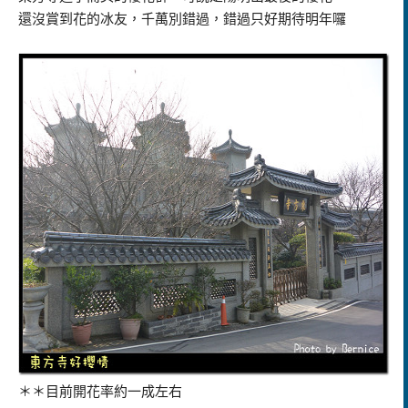
還沒賞到花的冰友，千萬別錯過，錯過只好期待明年囉
＊＊目前開花率約一成左右