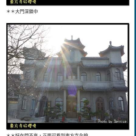
＊＊大門深鎖中
＊＊好在門不高，正面可看到東方寺全貌