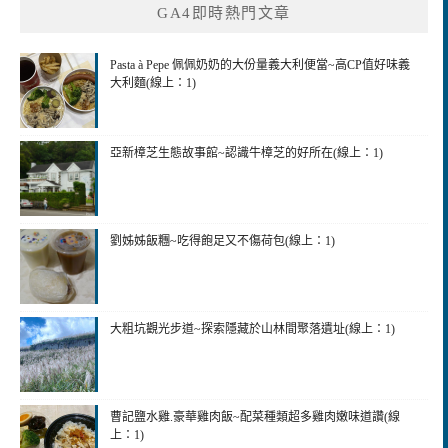
GA4即時熱門文章
字:
Pasta à Pepe 佩佩奶奶的大份量義大利便當~高CP值好味義
大利麵(線上：1)
亞新樟芝生態故事館~認識牛樟芝的好所在(線上：1)
劉姊姊飯糰~吃得飽足又不傷荷包(線上：1)
大粗坑觀光步道~探索隱藏於山林間聚落遺址(線上：1)
曹記鹽水雞.豪華雞肉飯~配菜種類超多雞肉嫩味道讚(線
上：1)