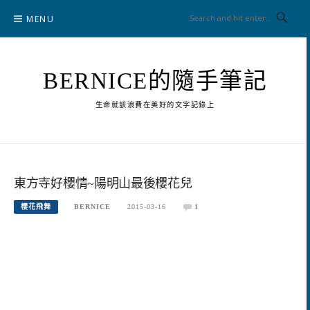
Skip
MENU
to
content
BERNICE的隨手筆記
生命就該浪費在美好的文字記錄上
東方寺好櫻情~陽明山最後櫻花兒
櫻花飛舞
BERNICE
2015-03-16
1