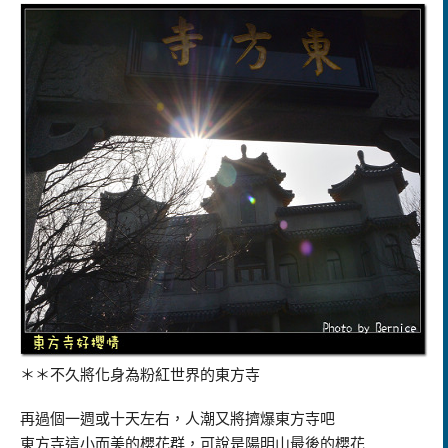
＊＊不久將化身為粉紅世界的東方寺
再過個一週或十天左右，人潮又將擠爆東方寺吧
東方寺這小而美的櫻花群，可說是陽明山最後的櫻花