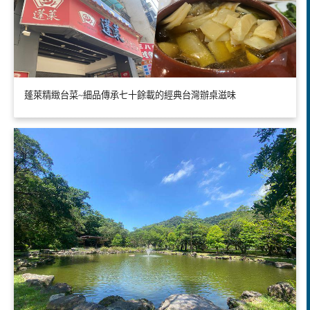
蓬萊精緻台菜~細品傳承七十餘載的經典台灣辦桌滋味