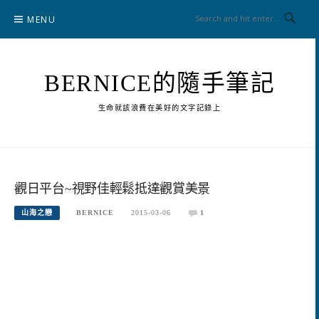
Skip
MENU
to
content
BERNICE的隨手筆記
生命就該浪費在美好的文字記錄上
觀日平台~視野佳輕鬆抵達觀賞美景
山海之戀
BERNICE
2015-03-06
1