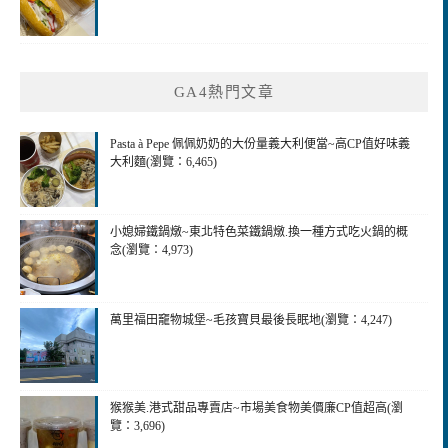
GA4熱門文章
Pasta à Pepe 佩佩奶奶的大份量義大利便當~高CP值好味義
大利麵(瀏覽：6,465)
小媳婦鐵鍋燉~東北特色菜鐵鍋燉.換一種方式吃火鍋的概
念(瀏覽：4,973)
萬里福田竉物城堡~毛孩寶貝最後長眠地(瀏覽：4,247)
猴猴美.港式甜品專賣店~市場美食物美價廉CP值超高(瀏
覽：3,696)