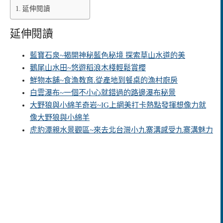
延伸閱讀
延伸閱讀
藍寶石泉~揭開神秘藍色秘境 探索草山水道的美
鵝尾山水田~悠遊稻浪木棧輕鬆賞櫻
鮮物本舖~食漁教育.從產地到餐桌的漁村廚房
白雲瀑布~一個不小心就錯過的路邊瀑布秘景
大野狼與小綿羊奇岩~IG上網美打卡熱點發揮想像力就
像大野狼與小綿羊
虎豹潭親水景觀區~來去北台灣小九寨溝感受九寨溝魅力