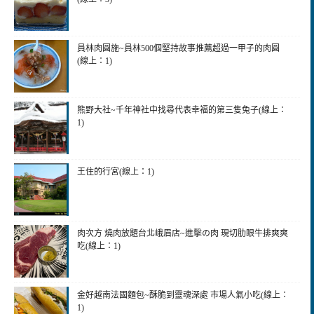
員林肉圓施~員林500個堅持故事推薦超過一甲子的肉圓
(線上：1)
熊野大社~千年神社中找尋代表幸福的第三隻兔子(線上：
1)
王住的行宮(線上：1)
肉次方 燒肉放題台北峨眉店~進擊の肉 現切肋眼牛排爽爽
吃(線上：1)
金好越南法國麵包~酥脆到靈魂深處 市場人氣小吃(線上：
1)