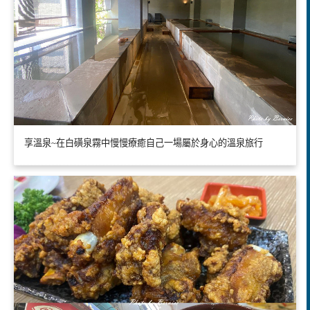
享溫泉~在白磺泉霧中慢慢療癒自己一場屬於身心的溫泉旅行