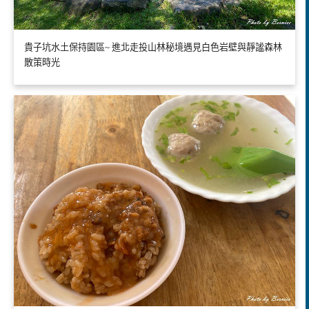
貴子坑水土保持園區~ 進北走投山林秘境遇見白色岩壁與靜謐森林
散策時光