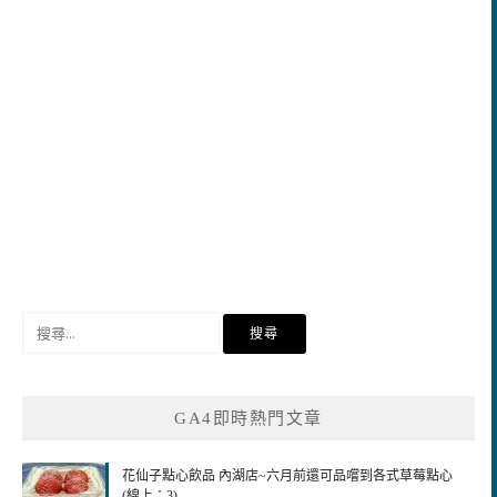
搜
尋
關
鍵
GA4即時熱門文章
字:
花仙子點心飲品 內湖店~六月前還可品嚐到各式草莓點心
(線上：3)