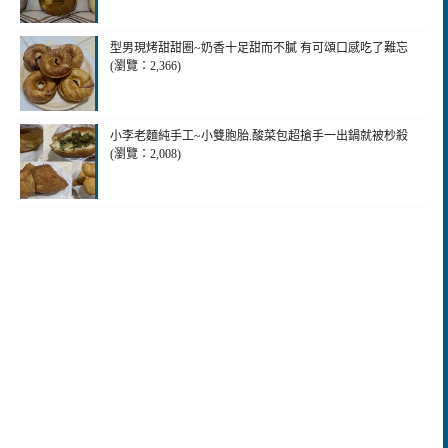
型男現烤甜甜圈~奶香十足甜而不膩 有可頌口感吃了難忘
(瀏覽：2,366)
小李老麵純手工~小雙胞胎.酸菜包超搶手一出鍋就被杪殺
(瀏覽：2,008)