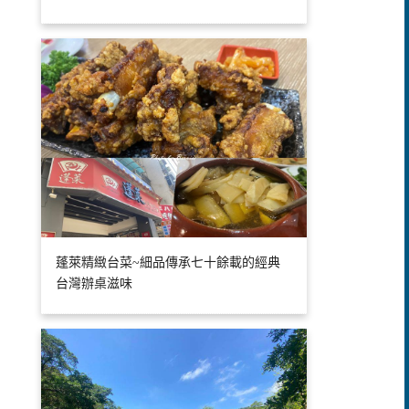
蓬萊精緻台菜~細品傳承七十餘載的經典
台灣辦桌滋味