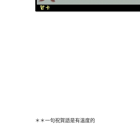
＊＊一句祝賀語是有溫度的