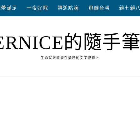
味蕾滿足
一夜好眠
嬉遊點滴
飛離台灣
雜七雜
ERNICE的隨手
生命就該浪費在美好的文字記錄上