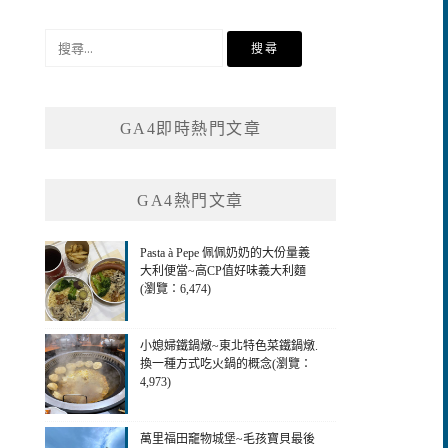
搜
尋
關
鍵
GA4即時熱門文章
字:
GA4熱門文章
Pasta à Pepe 佩佩奶奶的大份量義
大利便當~高CP值好味義大利麵
(瀏覽：6,474)
小媳婦鐵鍋燉~東北特色菜鐵鍋燉.
換一種方式吃火鍋的概念(瀏覽：
4,973)
萬里福田竉物城堡~毛孩寶貝最後