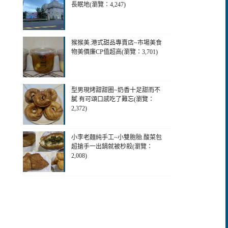
長眠地(瀏覽：4,247)
猴猴美.港式甜品專賣店~市場美食
物美價廉CP值超高(瀏覽：3,701)
型男現烤甜甜圈~奶香十足甜而不
膩 有可頌口感吃了難忘(瀏覽：
2,372)
小李老麵純手工~小雙胞胎.酸菜包
超搶手一出鍋就被杪殺(瀏覽：
2,008)