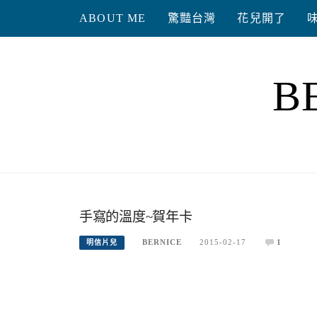
Skip
ABOUT ME
驚豔台灣
花兒開了
to
content
B
手寫的溫度~賀年卡
BERNICE
2015-02-17
1
明信片兒