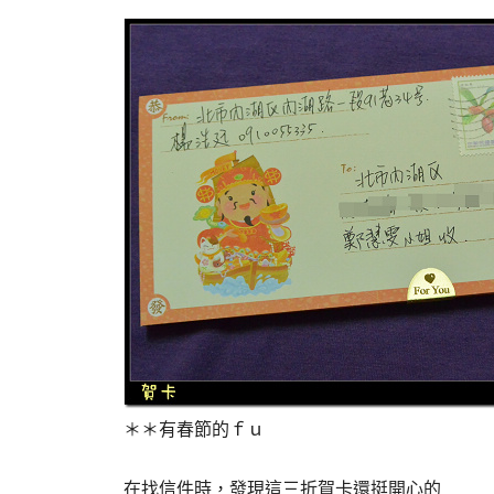
＊＊有春節的ｆｕ
在找信件時，發現這三折賀卡還挺開心的