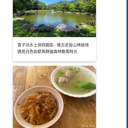
貴子坑水土保持園區~ 進北走投山林秘境
遇見白色岩壁與靜謐森林散策時光