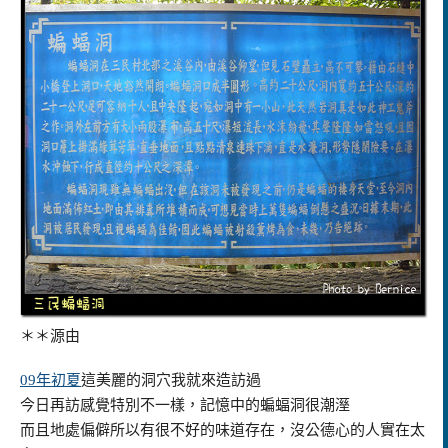
＊＊源由
09年初夏
這美麗的洞穴我就來造訪過
今日再訪感覺特別不一樣，記憶中的蝙蝠洞很潮溼
而且地處偏僻所以有很不好的味道存在，沒公德心的人實在太