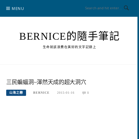
Skip
MENU
to
content
BERNICE的隨手筆記
生命就該浪費在美好的文字記錄上
三民蝙蝠洞~渾然天成的超大洞穴
山海之戀
BERNICE
2015-01-16
1