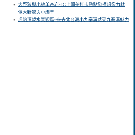
大野狼與小綿羊奇岩~IG上網美打卡熱點發揮想像力就
像大野狼與小綿羊
虎豹潭親水景觀區~來去北台灣小九寨溝感受九寨溝魅力