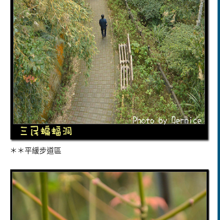
＊＊平緩步道區