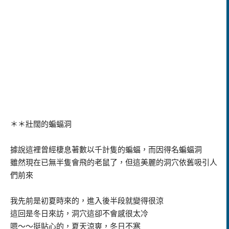
＊＊壯闊的蝙蝠洞
據說這裡曾經棲息著數以千計隻的蝙蝠，而因得名蝙蝠洞
雖然現在已無半隻會飛的老鼠了，但這美麗的洞穴依舊吸引人
們前來
我先前是初夏時來的，進入後半段就變得很涼
這回是冬日來訪，洞穴這卻不會感很太冷
嗯～～挺貼心的，夏天涼爽，冬日不寒