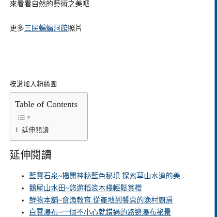
來看看自然的藝術之美吧
更多
三民蝙蝠洞館
照片
按讚加入粉絲團
Table of Contents
延伸閱讀
延伸閱讀
藍寶石泉~揭開神秘藍色秘境 探索草山水道的美
鵝尾山水田~悠遊稻浪木棧輕鬆賞櫻
鮮物本舖~食漁教育.從產地到餐桌的漁村廚房
白雲瀑布~一個不小心就錯過的路邊瀑布秘景