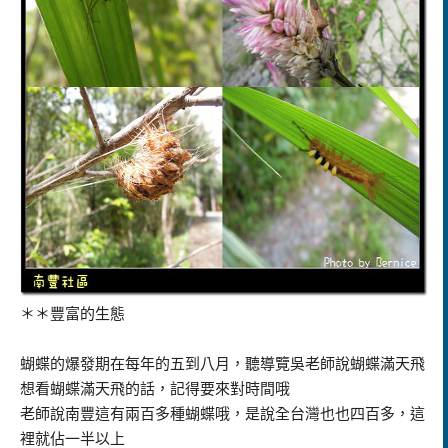
＊＊豐富的生態
蝴蝶的爆發期在每年的五到八月，聽導覽吳老師說蝴蝶滿天飛
想看蝴蝶滿天飛的話，記得要來對時間哦
老師說南豐這有兩百多種蝴蝶哦，是說全台灣也也四百多，這
裡就佔一半以上