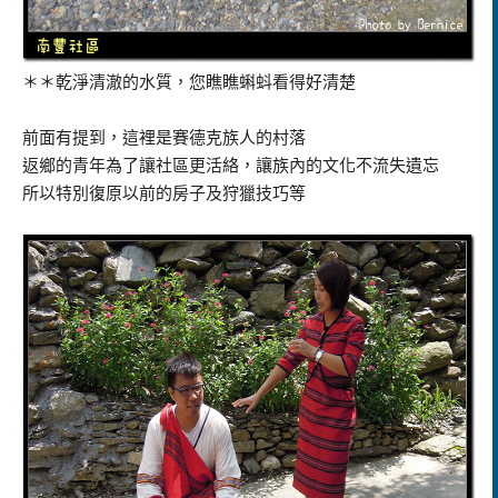
＊＊乾淨清澈的水質，您瞧瞧蝌蚪看得好清楚
前面有提到，這裡是賽德克族人的村落
返鄉的青年為了讓社區更活絡，讓族內的文化不流失遺忘
所以特別復原以前的房子及狩獵技巧等