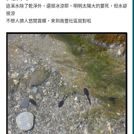
這溪水除了乾淨外，還很冰涼耶，明明太陽大的要死，但水卻
很涼
不想人擠人悠閒賞蝶，來到南豐社區就對啦