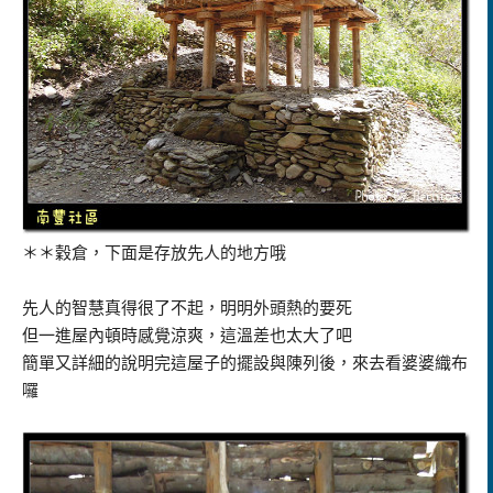
＊＊穀倉，下面是存放先人的地方哦
先人的智慧真得很了不起，明明外頭熱的要死
但一進屋內頓時感覺涼爽，這溫差也太大了吧
簡單又詳細的說明完這屋子的擺設與陳列後，來去看婆婆織布
囉