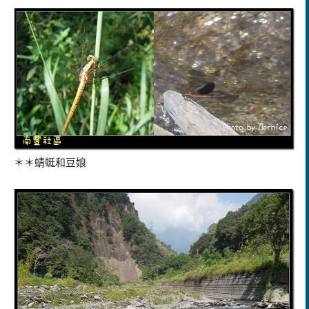
＊＊蜻蜓和豆娘