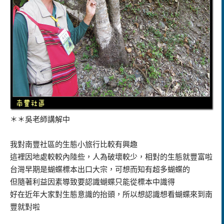
＊＊吳老師講解中
我對南豐社區的生態小旅行比較有興趣
這裡因地處較較內陸些，人為破壞較少，相對的生態就豐富啦
台灣早期是蝴蝶標本出口大宗，可想而知有超多蝴蝶的
但隨著利益因素導致要認識蝴蝶只能從標本中識得
好在近年大家對生態意識的抬頭，所以想認識想看蝴蝶來到南
豐就對啦