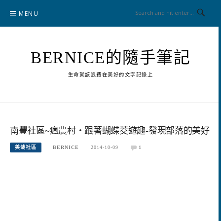
Skip
MENU
to
content
BERNICE的隨手筆記
生命就該浪費在美好的文字記錄上
南豐社區~瘋農村‧跟著蝴蝶茭遊趣-發現部落的美好
美哉社區
BERNICE
2014-10-09
1