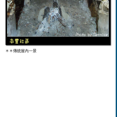
＊＊傳統屋內一景