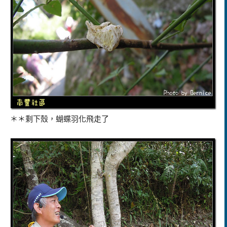
＊＊剩下殼，蝴蝶羽化飛走了