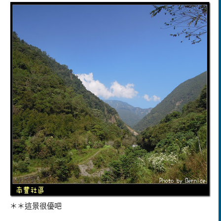
＊＊這景很優吧