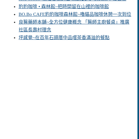
豹豹咖啡 • 森林館~把時間留在山裡的咖啡館
BO.Bo CAFE豹豹咖啡森林館~嚕貓品咖啡休憩一次到位
良醫藥師本舖~全方位健康概念 「醫師主廚餐桌」推廣
社區長壽村理念
坪感覺~在百年石頭厝中品嚐茶香滿溢的餐點