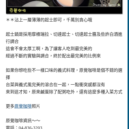
＊＊沾上一層薄薄的起士即可，千萬別貪心哦
起士鍋是採用摩楂瑞拉、切達起士、切達起士醬及些許白酒進
行調合
這會不會太厚工啊，為了讓客人吃到最完美的
經過不斷的實驗與調合，終於配出最完美的比例來
如果你想吃些不一樣口味的義式料理，原覺咖啡是個不錯的選
擇
台菜與義式風完美的溶合在一起，一點衝突感都沒有
來到這才知，原來鹹蛋除了配粥吃外，還有這麼多種入菜方式
更多
原覺咖啡
照片
原覺咖啡資訊～～
電話：04-836-3203