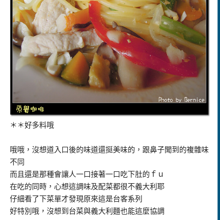
＊＊好多料哦
哦哦，沒想道入口後的味道還挺美味的，跟鼻子聞到的複雜味
不同
而且還是那種會讓人一口接著一口吃下肚的ｆｕ
在吃的同時，心想這調味及配菜都很不義大利耶
仔細看了下菜單才發現原來這是台客系列
好特別哦，沒想到台菜與義大利麵也能這麼協調