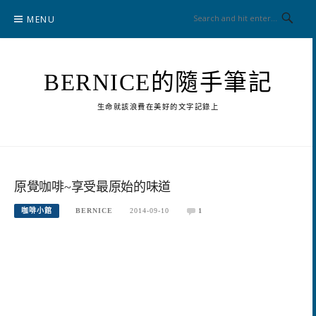
Skip
MENU
to
content
BERNICE的隨手筆記
生命就該浪費在美好的文字記錄上
原覺咖啡~享受最原始的味道
咖啡小館
BERNICE
2014-09-10
1