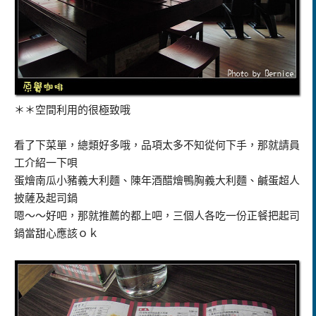
＊＊空間利用的很極致哦
看了下菜單，總類好多哦，品項太多不知從何下手，那就請員
工介紹一下唄
蛋燴南瓜小豬義大利麵、陳年酒醋燴鴨胸義大利麵、鹹蛋超人
披薩及起司鍋
嗯～～好吧，那就推薦的都上吧，三個人各吃一份正餐把起司
鍋當甜心應該ｏｋ