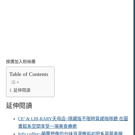
按讚加入粉絲團
Table of Contents
延伸閱讀
延伸閱讀
CE’ & LIB-RARY天母店~隱藏版不限時質感咖啡廳 在圖
書館系空間享受一場美食療癒
fufu coffee~顛覆想像的台味浪漫邂逅初戀系草莓香腸