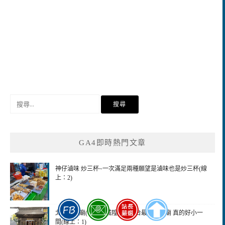
搜
尋
關
鍵
GA4即時熱門文章
字:
神仔滷味 炒三杯~一次滿足兩種願望是滷味也是炒三杯(線
上：2)
北投城隍廟(嗄嘮別城隍廟)~全台最小城隍廟 真的好小一
間(線上：1)