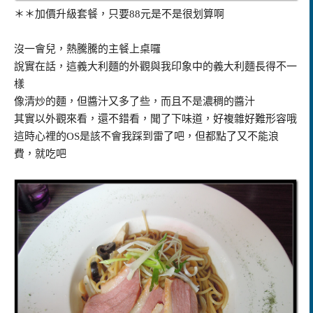
＊＊加價升級套餐，只要88元是不是很划算啊
沒一會兒，熱騰騰的主餐上桌囉
說實在話，這義大利麵的外觀與我印象中的義大利麵長得不一
樣
像清炒的麵，但醬汁又多了些，而且不是濃稠的醬汁
其實以外觀來看，還不錯看，聞了下味道，好複雜好難形容哦
這時心裡的OS是該不會我踩到雷了吧，但都點了又不能浪
費，就吃吧