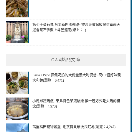
第七十番石佛.台北新四國遍路~被溫泉會館收藏供奉雨天
還會幫石佛戴上斗笠遮雨(線上：1)
GA4熱門文章
Pasta à Pepe 佩佩奶奶的大份量義大利便當~高CP值好味義
大利麵(瀏覽：6,471)
小媳婦鐵鍋燉~東北特色菜鐵鍋燉.換一種方式吃火鍋的概
念(瀏覽：4,973)
萬里福田竉物城堡~毛孩寶貝最後長眠地(瀏覽：4,247)