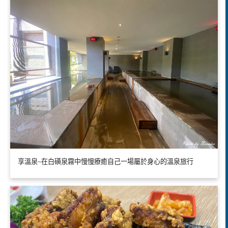
享溫泉~在白磺泉霧中慢慢療癒自己一場屬於身心的溫泉旅行