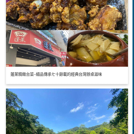
蓬萊精緻台菜~細品傳承七十餘載的經典台灣辦桌滋味