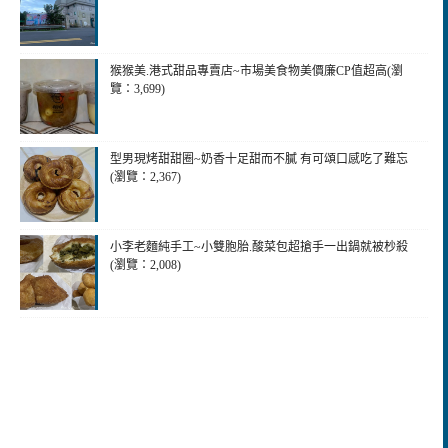
猴猴美.港式甜品專賣店~市場美食物美價廉CP值超高(瀏
覽：3,699)
型男現烤甜甜圈~奶香十足甜而不膩 有可頌口感吃了難忘
(瀏覽：2,367)
小李老麵純手工~小雙胞胎.酸菜包超搶手一出鍋就被杪殺
(瀏覽：2,008)