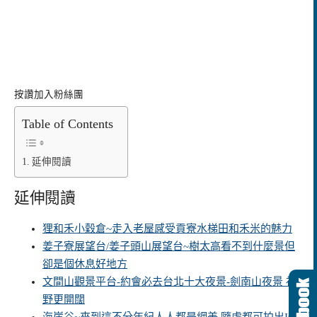
按讚加入粉絲團
Table of Contents
延伸閱讀
延伸閱讀
狸和禾小穀倉~走入老屋感受貢寮水梯田和禾米的魅力
姜子寮展望台/姜子頭山展望台~樹太高看不到什麼景但
卻是個休息好地方
文間山觀景平台-約會必去台北十大夜景-劍南山夜景 視
野更開闊
海崖谷~來到這不分年紀人人都是網美.隨處都可拍出IG