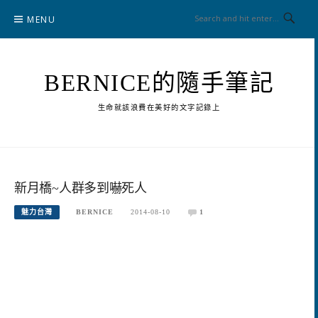
Skip
MENU
to
content
BERNICE的隨手筆記
生命就該浪費在美好的文字記錄上
新月橋~人群多到嚇死人
魅力台灣
BERNICE
2014-08-10
1