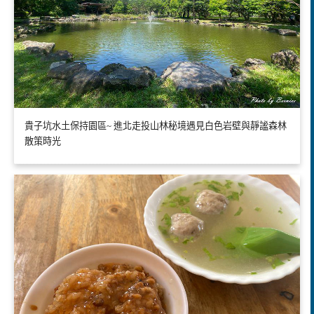
貴子坑水土保持園區~ 進北走投山林秘境遇見白色岩壁與靜謐森林
散策時光