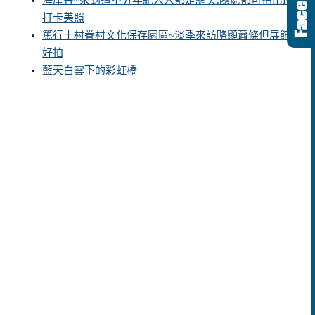
打卡美照
篤行十村眷村文化保存園區~淡季來訪略顯蕭條但展館很
好拍
藍天白雲下的彩虹橋