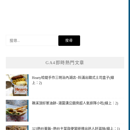
搜
尋
關
鍵
GA4即時熱門文章
字:
Hearty哈媞手作三明治內湖店~料滿出韓式土司盒子(線
上：2)
礁溪頂好蔥油餅~湯圍溝公園旁超人氣排隊小吃(線上：2)
323熱炒蓋飯~熱炒主菜與便當碰撞出迷人好滋味(線上：1)