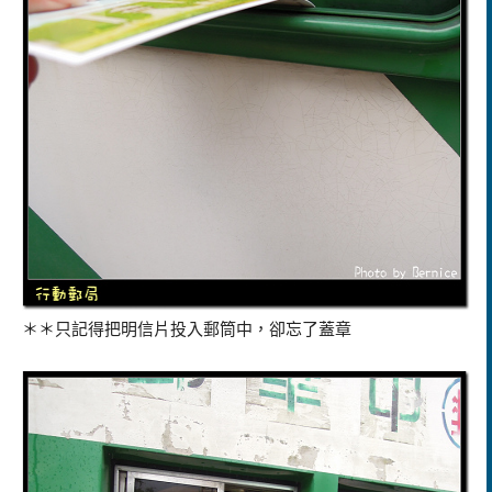
＊＊只記得把明信片投入郵筒中，卻忘了蓋章