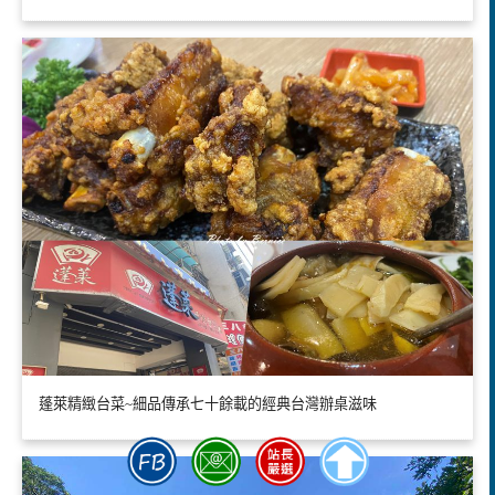
蓬萊精緻台菜~細品傳承七十餘載的經典台灣辦桌滋味