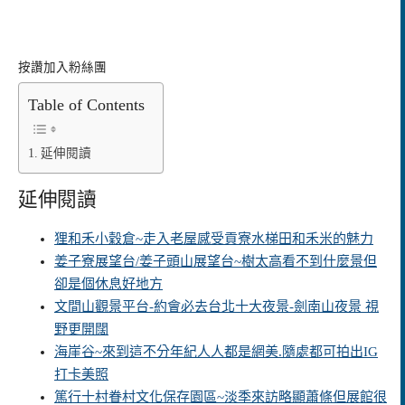
按讚加入粉絲團
Table of Contents
延伸閱讀
延伸閱讀
狸和禾小穀倉~走入老屋感受貢寮水梯田和禾米的魅力
姜子寮展望台/姜子頭山展望台~樹太高看不到什麼景但
卻是個休息好地方
文間山觀景平台-約會必去台北十大夜景-劍南山夜景 視
野更開闊
海崖谷~來到這不分年紀人人都是網美.隨處都可拍出IG
打卡美照
篤行十村眷村文化保存園區~淡季來訪略顯蕭條但展館很