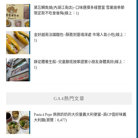
莫忘鯛魚燒(內湖江南店)~口味選擇多樣豐富 雪菓燒季節
限定款不吃會後悔(線上：1)
金好越南法國麵包~酥脆到靈魂深處 市場人氣小吃(線上：
1)
靜足體養生館~兒童腳底按摩證實小朋友身體真好(線上：
1)
GA4熱門文章
Pasta à Pepe 佩佩奶奶的大份量義大利便當~高CP值好味義
大利麵(瀏覽：6,477)