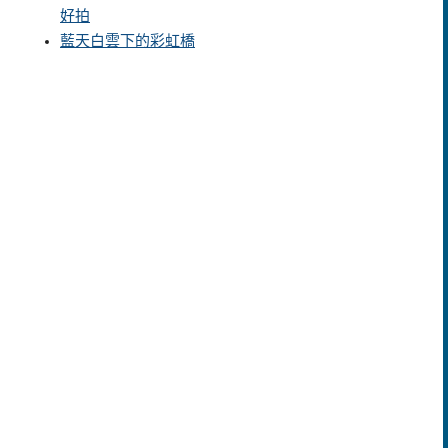
好拍
藍天白雲下的彩虹橋