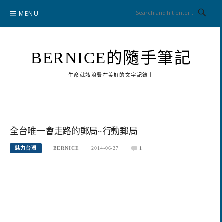
Skip
MENU
to
content
BERNICE的隨手筆記
生命就該浪費在美好的文字記錄上
全台唯一會走路的郵局~行動郵局
魅力台灣
BERNICE
2014-06-27
1