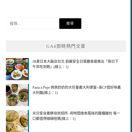
搜
尋
關
鍵
GA4即時熱門文章
字:
JR東日本大飯店台北 鉑麗安全日餐廳首度推出「假日下
午茶吃到飽」(線上：1)
Pasta à Pepe 佩佩奶奶的大份量義大利便當~高CP值好味義
大利麵(線上：1)
米分家自養酵母烘焙所~用時間換來風味的酸種麵包 每一
口都值得細細咀嚼(線上：1)