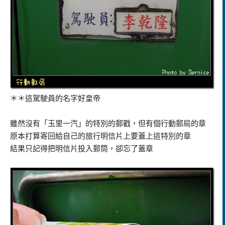
＊＊這駕駛員的名字好皇帝
雖然沒有「玉里一汽」的特別的郵戳，但有個行動郵局的章
原本打算寄回給自己的旅行明信片上要蓋上這特別的章
結果只記得把明信片投入郵筒，卻忘了蓋章