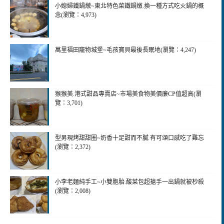
小媳婦鐵鍋燉~東北特色菜鐵鍋燉.換一種方式吃火鍋的概
念(瀏覽：4,973)
萬里福田竉物城堡~毛孩寶貝最後長眠地(瀏覽：4,247)
猴猴美.港式甜品專賣店~市場美食物美價廉CP值超高(瀏
覽：3,701)
型男現烤甜甜圈~奶香十足甜而不膩 有可頌口感吃了難忘
(瀏覽：2,372)
小李老麵純手工~小雙胞胎.酸菜包超搶手一出鍋就被杪殺
(瀏覽：2,008)