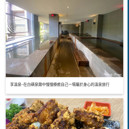
享溫泉~在白磺泉霧中慢慢療癒自己一場屬於身心的溫泉旅行