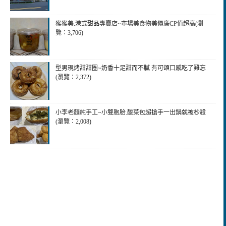
猴猴美.港式甜品專賣店~市場美食物美價廉CP值超高(瀏
覽：3,706)
型男現烤甜甜圈~奶香十足甜而不膩 有可頌口感吃了難忘
(瀏覽：2,372)
小李老麵純手工~小雙胞胎.酸菜包超搶手一出鍋就被杪殺
(瀏覽：2,008)