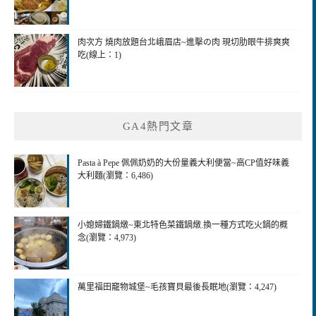
肉次方 燒肉放題台北峨眉店~進擊の肉 現切肋眼牛排爽爽
吃(線上：1)
GA4熱門文章
Pasta à Pepe 佩佩奶奶的大份量義大利便當~高CP值好味義
大利麵(瀏覽：6,486)
小媳婦鐵鍋燉~東北特色菜鐵鍋燉.換一種方式吃火鍋的概
念(瀏覽：4,973)
萬里福田竉物城堡~毛孩寶貝最後長眠地(瀏覽：4,247)