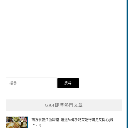
搜
尋
關
鍵
GA4即時熱門文章
字:
南方餐廳江浙料理~道道師傅手路菜吃得滿足又開心(線
上：1)