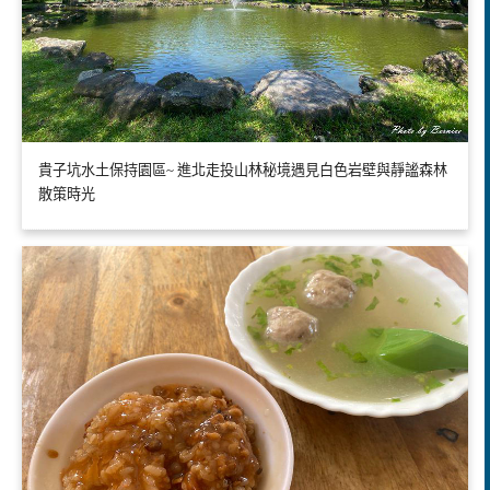
貴子坑水土保持園區~ 進北走投山林秘境遇見白色岩壁與靜謐森林
散策時光