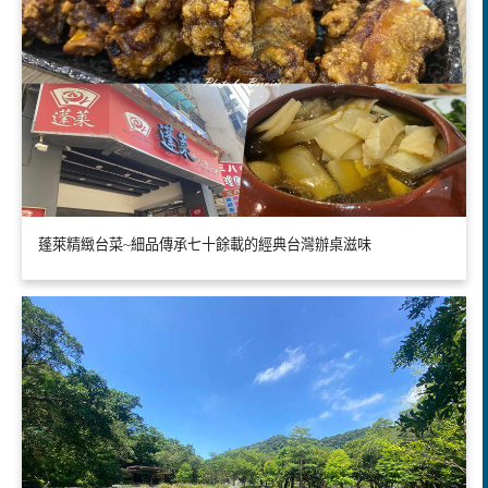
蓬萊精緻台菜~細品傳承七十餘載的經典台灣辦桌滋味