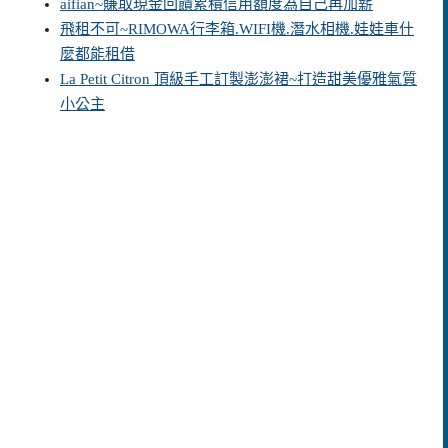
aifian~賺取現金回饋累積信用額度為自己再加薪
飛租不可~RIMOWA行李箱.WIFI機.潛水相機.娃娃車什
麼都能租借
La Petit Citron 頂級手工訂製澎澎裙~打造甜美優雅氣質
小公主