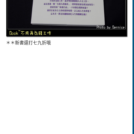
＊＊新書還打七九折哦