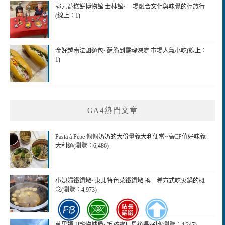
郭元益糕餅博物館 士林館~一場融合文化與味覺的輕旅行
(線上：1)
金好越南法國麵包~酥脆到靈魂深處 市場人氣小吃(線上：
1)
GA4熱門文章
Pasta à Pepe 佩佩奶奶的大份量義大利便當~高CP值好味義
大利麵(瀏覽：6,486)
小媳婦鐵鍋燉~東北特色菜鐵鍋燉.換一種方式吃火鍋的概
念(瀏覽：4,973)
萬里福田竉物城堡~毛孩寶貝最後長眠地(瀏覽：4,247)