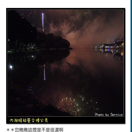
＊＊您瞧瞧這煙是不是很濃啊