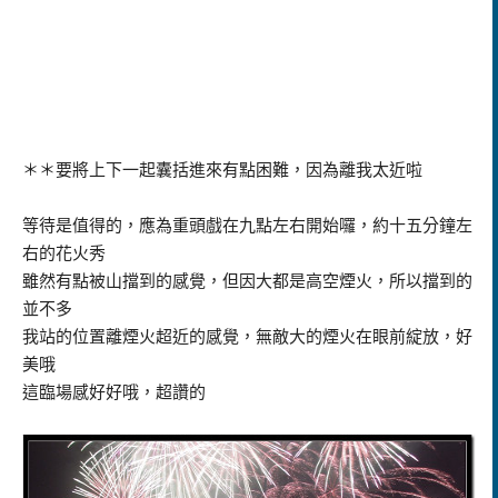
＊＊要將上下一起囊括進來有點困難，因為離我太近啦
等待是值得的，應為重頭戲在九點左右開始囉，約十五分鐘左
右的花火秀
雖然有點被山擋到的感覺，但因大都是高空煙火，所以擋到的
並不多
我站的位置離煙火超近的感覺，無敵大的煙火在眼前綻放，好
美哦
這臨場感好好哦，超讚的