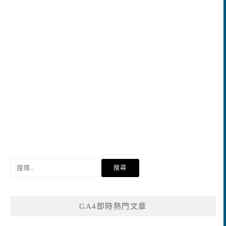
搜
尋
關
鍵
GA4即時熱門文章
字: