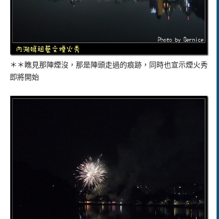
＊＊瞧見那陣煙沒，那是陣頭走過的痕跡，同時也宣示煙火秀
即將開始