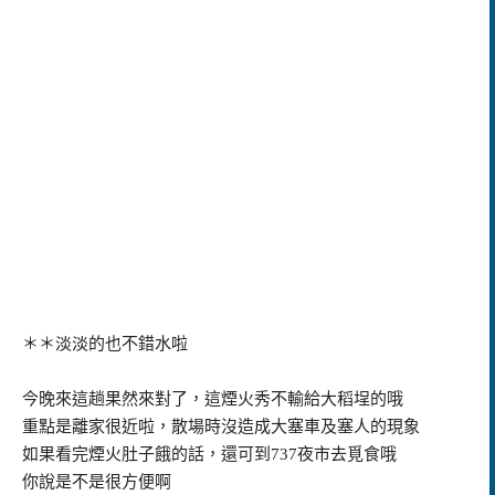
＊＊淡淡的也不錯水啦
今晚來這趟果然來對了，這煙火秀不輸給大稻埕的哦
重點是離家很近啦，散場時沒造成大塞車及塞人的現象
如果看完煙火肚子餓的話，還可到737夜市去覓食哦
你說是不是很方便啊