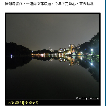
但懶病發作，一連兩次都錯過，今年下定決心，來去瞧瞧