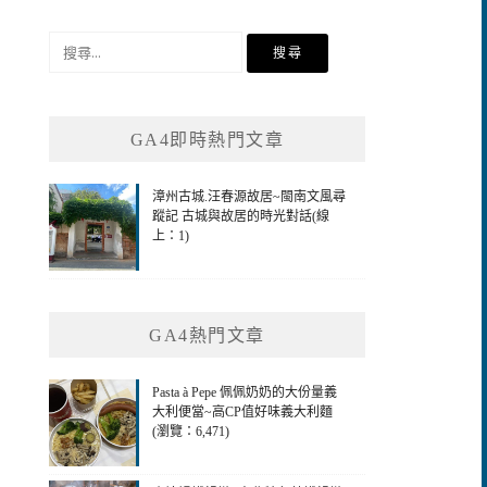
搜
尋
關
鍵
GA4即時熱門文章
字:
漳州古城.汪春源故居~閩南文風尋
蹤記 古城與故居的時光對話(線
上：1)
GA4熱門文章
Pasta à Pepe 佩佩奶奶的大份量義
大利便當~高CP值好味義大利麵
(瀏覽：6,471)