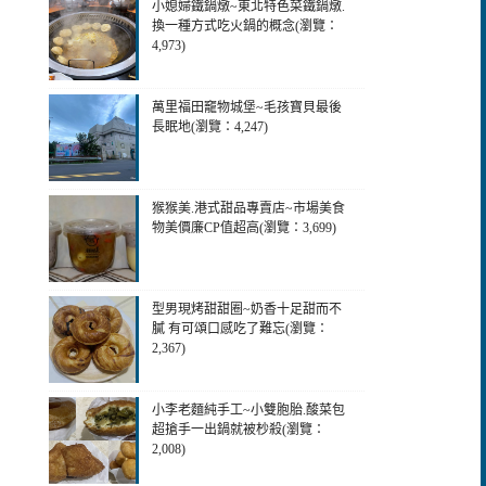
小媳婦鐵鍋燉~東北特色菜鐵鍋燉.
換一種方式吃火鍋的概念(瀏覽：
4,973)
萬里福田竉物城堡~毛孩寶貝最後
長眠地(瀏覽：4,247)
猴猴美.港式甜品專賣店~市場美食
物美價廉CP值超高(瀏覽：3,699)
型男現烤甜甜圈~奶香十足甜而不
膩 有可頌口感吃了難忘(瀏覽：
2,367)
小李老麵純手工~小雙胞胎.酸菜包
超搶手一出鍋就被杪殺(瀏覽：
2,008)