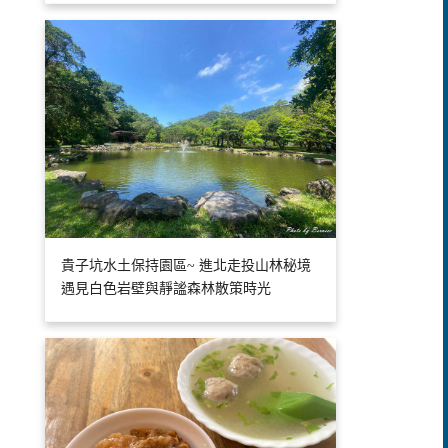
貴子坑水土保持園區~ 進北走投山林秘境
遇見白色岩壁與靜謐森林散策時光