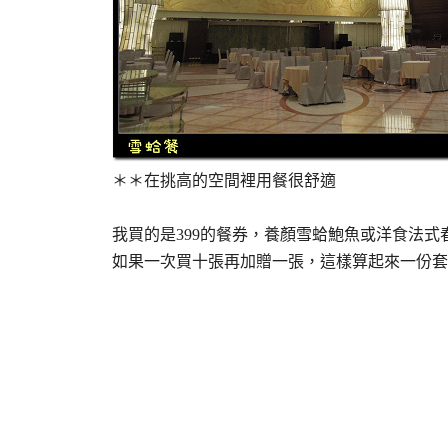
＊＊在挑高的空間裡用餐很舒適
我買的是399的餐券，養顏雪蛤鮑魚或洋食法式
如果一次買十張再加贈一張，這樣算起來一份套