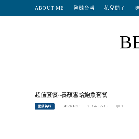
Skip
ABOUT ME
驚豔台灣
花兒開了
to
content
B
超值套餐~養顏雪蛤鮑魚套餐
BERNICE
2014-02-13
1
星級美味