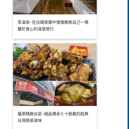
享溫泉~在白磺泉霧中慢慢療癒自己一場
屬於身心的溫泉旅行
蓬萊精緻台菜~細品傳承七十餘載的經典
台灣辦桌滋味