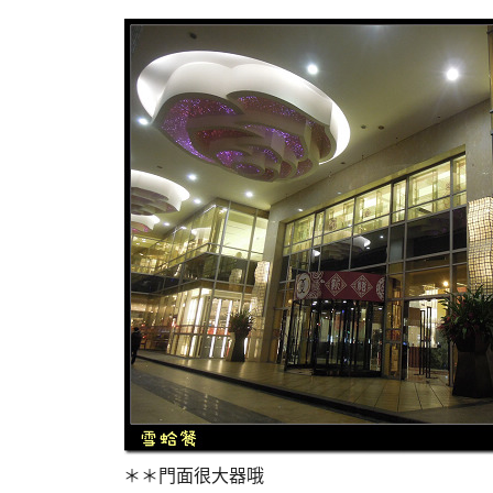
＊＊門面很大器哦