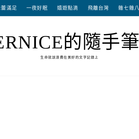
味蕾滿足
一夜好眠
嬉遊點滴
飛離台灣
雜七雜
ERNICE的隨手
生命就該浪費在美好的文字記錄上