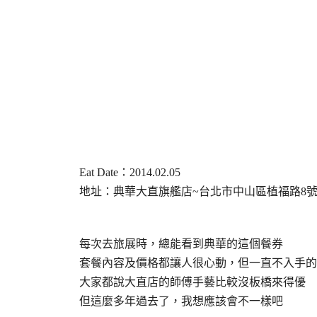
Eat Date：2014.02.05
地址：典華大直旗艦店~台北市中山區植福路8號(02-8
每次去旅展時，總能看到典華的這個餐券
套餐內容及價格都讓人很心動，但一直不入手的
大家都說大直店的師傅手藝比較沒板橋來得優
但這麼多年過去了，我想應該會不一樣吧