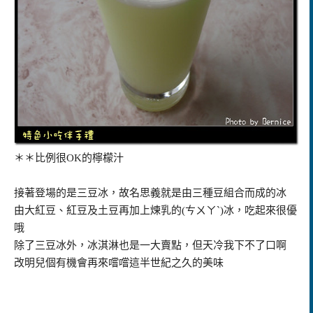
＊＊比例很OK的檸檬汁
接著登場的是三豆冰，故名思義就是由三種豆組合而成的冰
由大紅豆、紅豆及土豆再加上煉乳的(ㄘㄨㄚˋ)冰，吃起來很優
哦
除了三豆冰外，冰淇淋也是一大賣點，但天冷我下不了口啊
改明兒個有機會再來嚐嚐這半世紀之久的美味