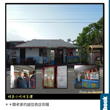
＊＊韓老爹的誠信商店到囉