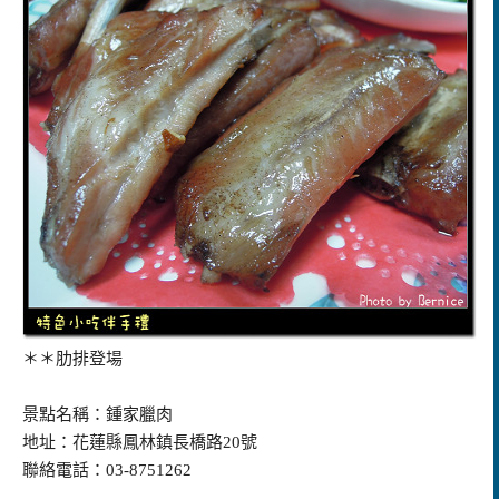
＊＊肋排登場
景點名稱：鍾家臘肉
地址：花蓮縣鳳林鎮長橋路20號
聯絡電話：03-8751262