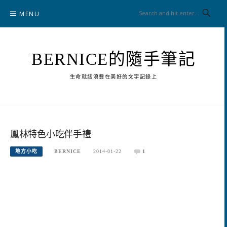
Skip
MENU
to
content
BERNICE的隨手筆記
生命就該浪費在美好的文字記錄上
鳯林特色小吃伴手禮
地方小吃
BERNICE
2014-01-22
1