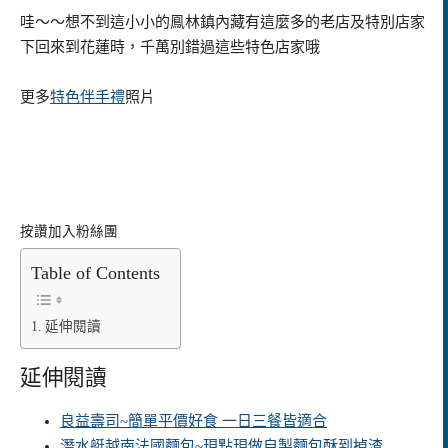
哇～～想不到這小小的鳯林鎮內藏有這麼多的老店及特別店家
下回來到花蓮時，千萬別錯過這些特色店家哦
更多
特色伴手禮
照片
按讚加入粉絲團
Table of Contents
延伸閱讀
延伸閱讀
良益壽司~簡單平價好食 一日三餐皆適合
潛水艇越南法國麵包~現點現做自製麵包酥到掉渣