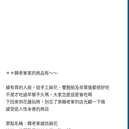
＊＊韓老爹家的商品有～～
據有買的人說，這手工麻花、雙胞胎及茶葉蛋都很好吃
不是才吃過早餐不久嗎，大家怎麼這麼會吃啊
下回來到花蓮玩時，別忘了來韓老爹的店光顧一下哦
感受這人性本善的商店
景點名稱：韓老爹誠信麻花