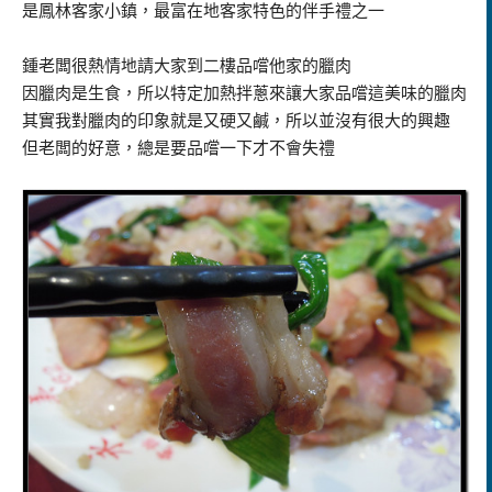
是鳳林客家小鎮，最富在地客家特色的伴手禮之一
鍾老闆很熱情地請大家到二樓品嚐他家的臘肉
因臘肉是生食，所以特定加熱拌蔥來讓大家品嚐這美味的臘肉
其實我對臘肉的印象就是又硬又鹹，所以並沒有很大的興趣
但老闆的好意，總是要品嚐一下才不會失禮