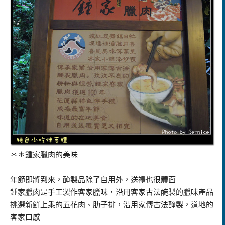
＊＊鍾家臘肉的美味
年節即將到來，醃製品除了自用外，送禮也很體面
鍾家臘肉是手工製作客家臘味，沿用客家古法醃製的臘味產品
挑選新鮮上乘的五花肉、肋子排，沿用家傳古法醃製，道地的
客家口感