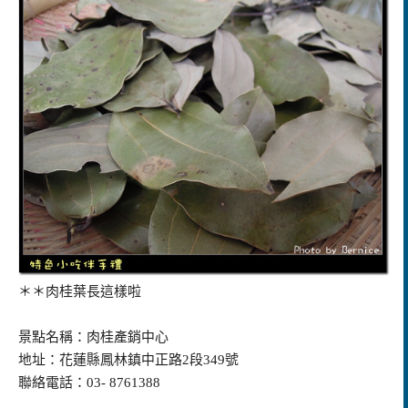
＊＊肉桂葉長這樣啦
景點名稱：肉桂產銷中心
地址：花蓮縣鳳林鎮中正路2段349號
聯絡電話：03- 8761388