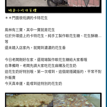
＊＊門面很低調的卡特花生
鳯林有三寶，其中一寶就是花生
位於外環道上的卡特花生，純手工製作軟花生糖、花生酥糖…
等
還未踏入店家內，就聞到濃濃的花生香
今日老闆剛好在家，還現場製作軟花生糖給大家看哦
在準備時，老闆先請大家吃花生麻糬及花生奶
這花生奶好特別哦，第一次嚐到，這個是隱藏版的，平常不對
外販賣
今天真幸運，能嚐到這特別的花生奶