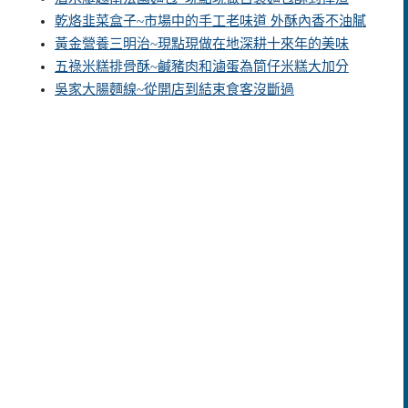
乾烙韭菜盒子~市場中的手工老味道 外酥內香不油膩
黃金營養三明治~現點現做在地深耕十來年的美味
五祿米糕排骨酥~鹹豬肉和滷蛋為筒仔米糕大加分
吳家大腸麵線~從開店到結束食客沒斷過