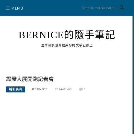
Skip
MENU
to
content
BERNICE的隨手筆記
生命就該浪費在美好的文字記錄上
霹靂大展開跑記者會
精彩展演
BERNICE
2014-01-03
1