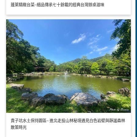
蓬萊精緻台菜~細品傳承七十餘載的經典台灣辦桌滋味
貴子坑水土保持園區~ 進北走投山林秘境遇見白色岩壁與靜謐森林
散策時光