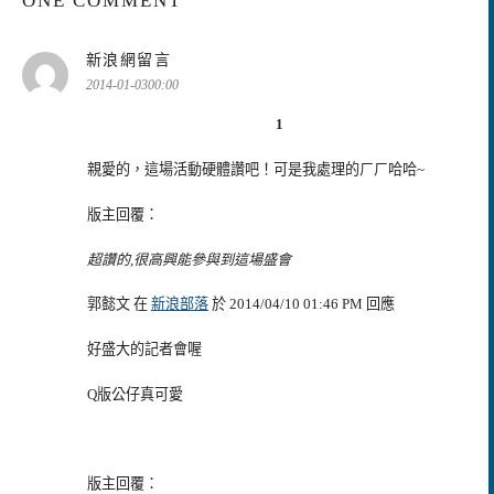
ONE COMMENT
表
新浪網留言
示:
2014-01-0300:00
1
親愛的，這場活動硬體讚吧！可是我處理的ㄏㄏ哈哈~
版主回覆：
超讚的,很高興能參與到這場盛會
郭懿文 在
新浪部落
於 2014/04/10 01:46 PM 回應
好盛大的記者會喔
Q版公仔真可愛
版主回覆：