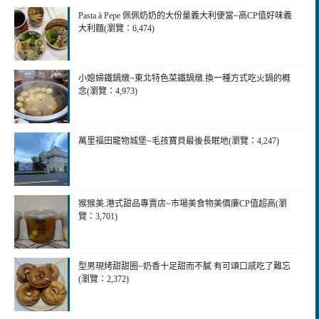
Pasta à Pepe 佩佩奶奶的大份量義大利便當~高CP值好味義
大利麵(瀏覽：6,474)
小媳婦鐵鍋燉~東北特色菜鐵鍋燉.換一種方式吃火鍋的概
念(瀏覽：4,973)
萬里福田竉物城堡~毛孩寶貝最後長眠地(瀏覽：4,247)
猴猴美.港式甜品專賣店~市場美食物美價廉CP值超高(瀏
覽：3,701)
型男現烤甜甜圈~奶香十足甜而不膩 有可頌口感吃了難忘
(瀏覽：2,372)