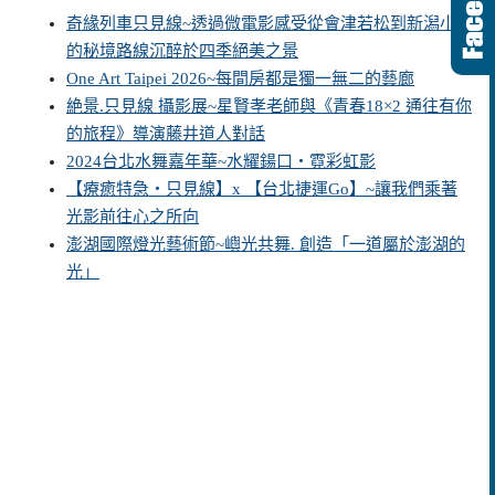
奇緣列車只見線~透過微電影感受從會津若松到新潟小出
的秘境路線沉醉於四季絕美之景
One Art Taipei 2026~每間房都是獨一無二的藝廊
絶景.只見線 攝影展~星賢孝老師與《青春18×2 通往有你
的旅程》導演藤井道人對話
2024台北水舞嘉年華~水耀鍚口‧霓彩虹影
【療癒特急・只見線】x 【台北捷運Go】~讓我們乘著
光影前往心之所向
澎湖國際燈光藝術節~嶼光共舞. 創造「一道屬於澎湖的
光」