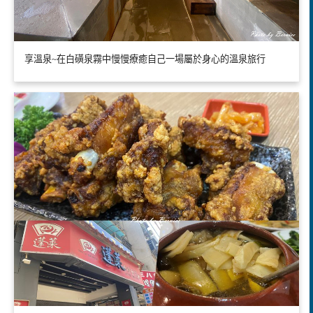
享溫泉~在白磺泉霧中慢慢療癒自己一場屬於身心的溫泉旅行