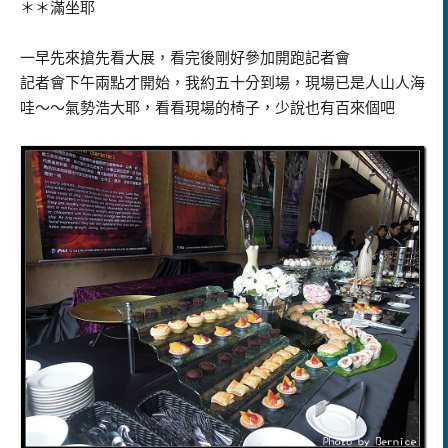
＊＊滿坐耶
一早先來搶先看大展，看完後剛好參加開跑記者會
記者會下午兩點才開始，我約五十分到場，現場已是人山人海
哇～～氣勢浩大耶，看看現場的椅子，少說也有百來個吧