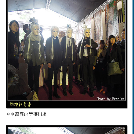
＊＊霹靂F4等待出場