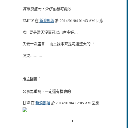
真得很盛大，公仔也超可愛的
EMILY 在
新浪部落
於 2014/01/04 01:43 AM 回應
唉!! 要是當天沒事可以出席多好…
失去一次盛會….而且我本來是勾選整天的!!!
哭哭……….
版主回覆：
公事為重啊，一定還有機會的
甘單 在
新浪部落
於 2014/01/04 12:05 AM 回應
1