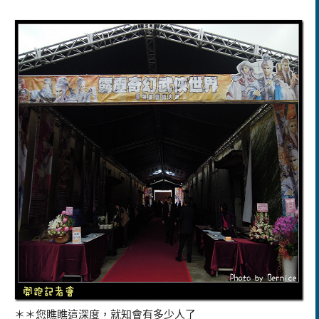
＊＊您瞧瞧這深度，就知會有多少人了