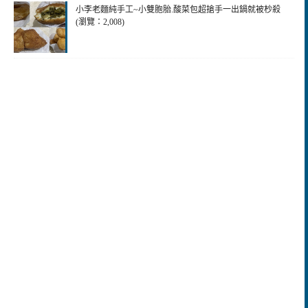
小李老麵純手工~小雙胞胎.酸菜包超搶手一出鍋就被杪殺
(瀏覽：2,008)