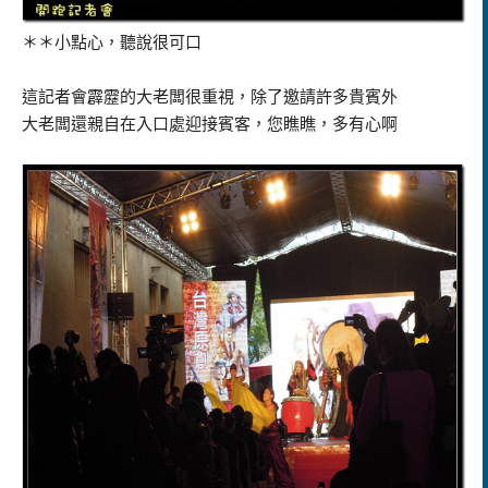
＊＊小點心，聽說很可口
這記者會霹靂的大老闆很重視，除了邀請許多貴賓外
大老闆還親自在入口處迎接賓客，您瞧瞧，多有心啊