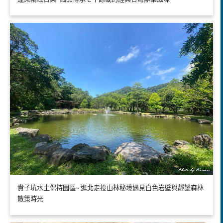
貴子坑水土保持園區~ 進北走投山林秘境遇見白色岩壁與靜謐森林
散策時光