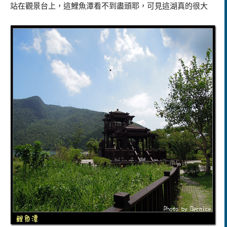
站在觀景台上，這鯉魚潭看不到盡頭耶，可見這湖真的很大