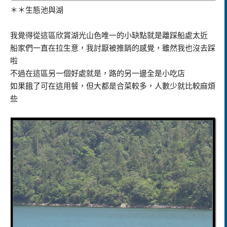
＊＊生態池與湖
我覺得從這區欣賞湖光山色唯一的小缺點就是離踩船處太近
船家們一直在拉生意，我討厭被推銷的感覺，雖然我也沒去踩
啦
不過在這區另一個好處就是，路的另一邊全是小吃店
如果餓了可在這用餐，但大都是合菜較多，人數少就比較麻煩
些