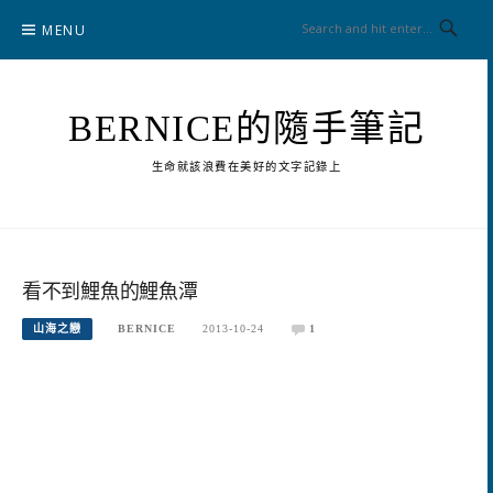
Skip
MENU
to
content
BERNICE的隨手筆記
生命就該浪費在美好的文字記錄上
看不到鯉魚的鯉魚潭
山海之戀
BERNICE
2013-10-24
1