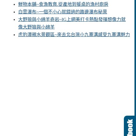
鮮物本舖~食漁教育.從產地到餐桌的漁村廚房
白雲瀑布~一個不小心就錯過的路邊瀑布秘景
大野狼與小綿羊奇岩~IG上網美打卡熱點發揮想像力就
像大野狼與小綿羊
虎豹潭親水景觀區~來去北台灣小九寨溝感受九寨溝魅力