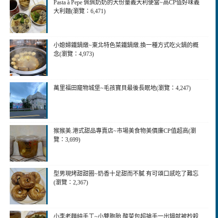
Pasta à Pepe 佩佩奶奶的大份量義大利便當~高CP值好味義
大利麵(瀏覽：6,471)
小媳婦鐵鍋燉~東北特色菜鐵鍋燉.換一種方式吃火鍋的概
念(瀏覽：4,973)
萬里福田竉物城堡~毛孩寶貝最後長眠地(瀏覽：4,247)
猴猴美.港式甜品專賣店~市場美食物美價廉CP值超高(瀏
覽：3,699)
型男現烤甜甜圈~奶香十足甜而不膩 有可頌口感吃了難忘
(瀏覽：2,367)
小李老麵純手工~小雙胞胎.酸菜包超搶手一出鍋就被杪殺