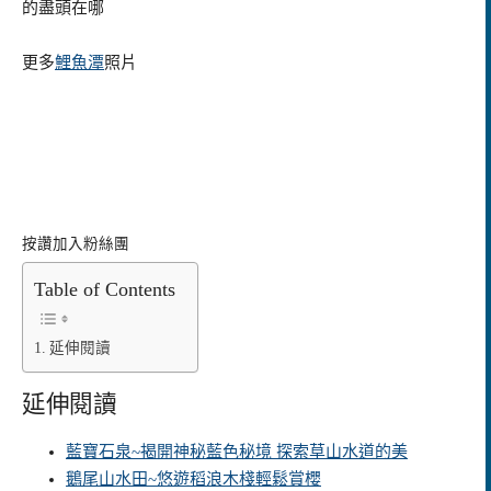
的盡頭在哪
更多
鯉魚潭
照片
按讚加入粉絲團
Table of Contents
延伸閱讀
延伸閱讀
藍寶石泉~揭開神秘藍色秘境 探索草山水道的美
鵝尾山水田~悠遊稻浪木棧輕鬆賞櫻