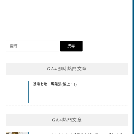
搜
尋
關
鍵
GA4即時熱門文章
字:
基隆七堵．瑪陵溪(線上：1)
GA4熱門文章