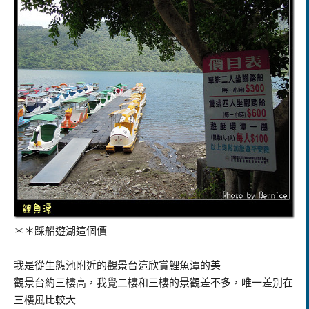
＊＊踩船遊湖這個價
我是從生態池附近的觀景台這欣賞鯉魚潭的美
觀景台約三樓高，我覺二樓和三樓的景觀差不多，唯一差別在
三樓風比較大