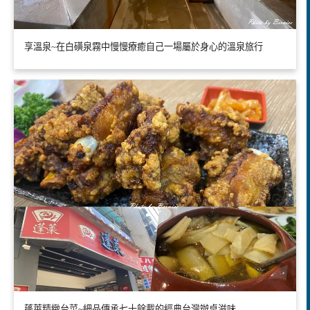
享溫泉~在白磺泉霧中慢慢療癒自己一場屬於身心的溫泉旅行
蓬萊精緻台菜~細品傳承七十餘載的經典台灣辦桌滋味