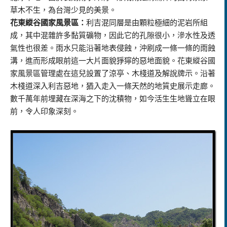
草木不生，為台灣少見的美景。
花東縱谷國家風景區：
利吉混同層是由顆粒極細的泥岩所組
成，其中混雜許多黏質礦物，因此它的孔隙很小，滲水性及透
氣性也很差。雨水只能沿著地表侵蝕，沖刷成一條一條的雨蝕
溝，進而形成眼前這一大片面貌猙獰的惡地面貌。花東縱谷國
家風景區管理處在這兒設置了涼亭、木棧道及解說牌示。沿著
木棧道深入利吉惡地，猶入走入一條天然的地質史展示走廊。
數千萬年前埋藏在深海之下的沈積物，如今活生生地聳立在眼
前，令人印象深刻。