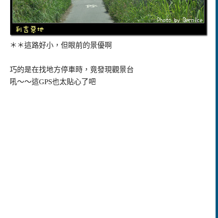
＊＊這路好小，但眼前的景優啊
巧的是在找地方停車時，竟發現觀景台
吼～～這GPS也太貼心了吧