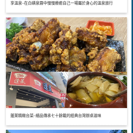
享溫泉~在白磺泉霧中慢慢療癒自己一場屬於身心的溫泉旅行
蓬萊精緻台菜~細品傳承七十餘載的經典台灣辦桌滋味