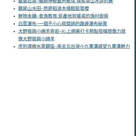
藍寶石泉~揭開神秘藍色秘境 探索草山水道的美
鵝尾山水田~悠遊稻浪木棧輕鬆賞櫻
鮮物本舖~食漁教育.從產地到餐桌的漁村廚房
白雲瀑布~一個不小心就錯過的路邊瀑布秘景
大野狼與小綿羊奇岩~IG上網美打卡熱點發揮想像力就
像大野狼與小綿羊
虎豹潭親水景觀區~來去北台灣小九寨溝感受九寨溝魅力