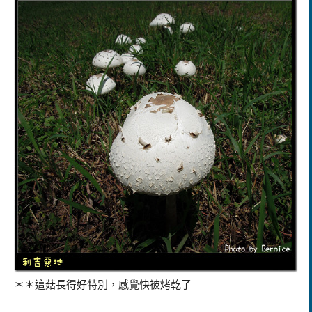
＊＊這菇長得好特別，感覺快被烤乾了