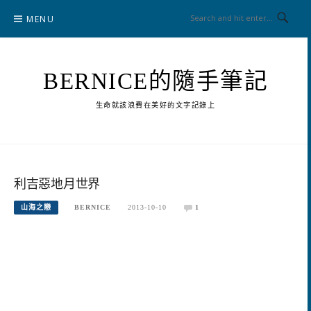
Skip
MENU
to
content
BERNICE的隨手筆記
生命就該浪費在美好的文字記錄上
利吉惡地月世界
山海之戀
BERNICE
2013-10-10
1