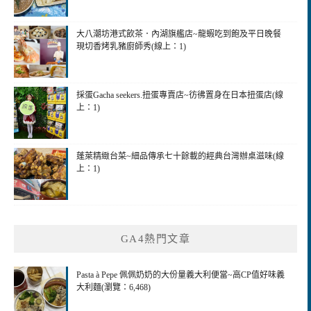
大八潮坊港式飲茶．內湖旗艦店~龍蝦吃到飽及平日晚餐
現切香烤乳豬廚師秀(線上：1)
採蛋Gacha seekers.扭蛋專賣店~彷彿置身在日本扭蛋店(線
上：1)
蓬萊精緻台菜~細品傳承七十餘載的經典台灣辦桌滋味(線
上：1)
GA4熱門文章
Pasta à Pepe 佩佩奶奶的大份量義大利便當~高CP值好味義
大利麵(瀏覽：6,468)