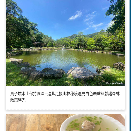
貴子坑水土保持園區~ 進北走投山林秘境遇見白色岩壁與靜謐森林
散策時光