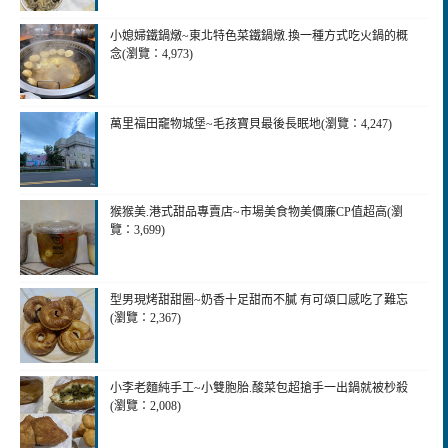
小媳婦鐵鍋燉~東北特色菜鐵鍋燉.換一種方式吃火鍋的概
念(瀏覽：4,973)
萬里福田竉物城堡~毛孩寶貝最後長眠地(瀏覽：4,247)
猴猴美.港式甜品專賣店~市場美食物美價廉CP值超高(瀏
覽：3,699)
型男現烤甜甜圈~奶香十足甜而不膩 有可頌口感吃了難忘
(瀏覽：2,367)
小李老麵純手工~小雙胞胎.酸菜包超搶手一出鍋就被杪殺
(瀏覽：2,008)