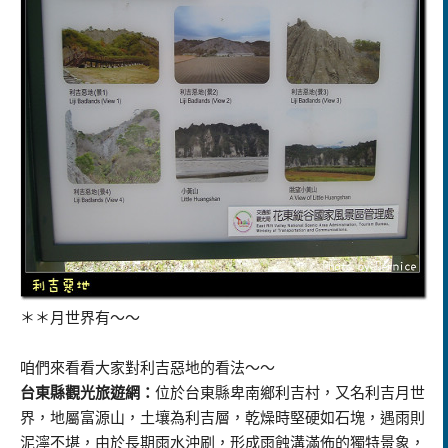
＊＊月世界有～～
咱們來看看大家對利吉惡地的看法～～
台東縣觀光旅遊網：
位於台東縣卑南鄉利吉村，又名利吉月世
界，地屬富源山，土壤為利吉層，乾燥時堅硬如石塊，遇雨則
泥濘不堪，由於長期雨水沖刷，形成雨蝕溝滿佈的獨特景象，