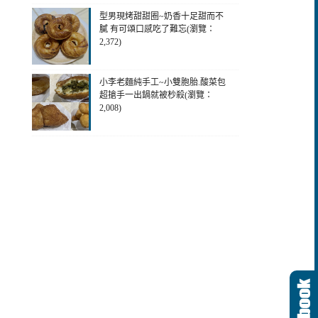
型男現烤甜甜圈~奶香十足甜而不
膩 有可頌口感吃了難忘(瀏覽：
2,372)
小李老麵純手工~小雙胞胎.酸菜包
超搶手一出鍋就被杪殺(瀏覽：
2,008)