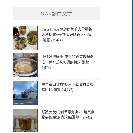
GA4熱門文章
Pasta à Pepe 佩佩奶奶的大份量義
大利便當~高CP值好味義大利麵
(瀏覽：6,474)
小媳婦鐵鍋燉~東北特色菜鐵鍋燉.
換一種方式吃火鍋的概念(瀏覽：
4,973)
萬里福田竉物城堡~毛孩寶貝最後
長眠地(瀏覽：4,247)
猴猴美.港式甜品專賣店~市場美食
物美價廉CP值超高(瀏覽：3,701)