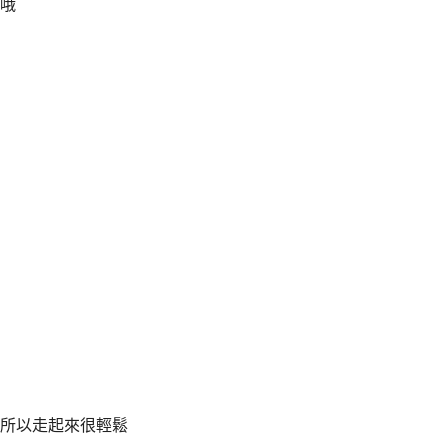
哦
所以走起來很輕鬆