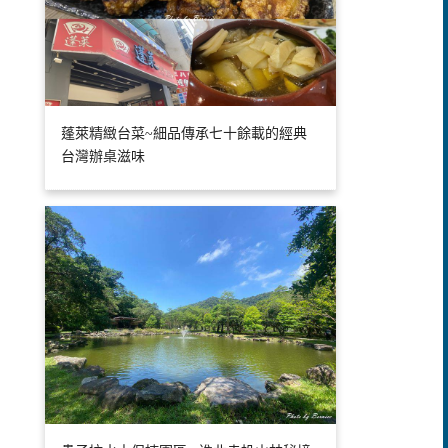
蓬萊精緻台菜~細品傳承七十餘載的經典
台灣辦桌滋味