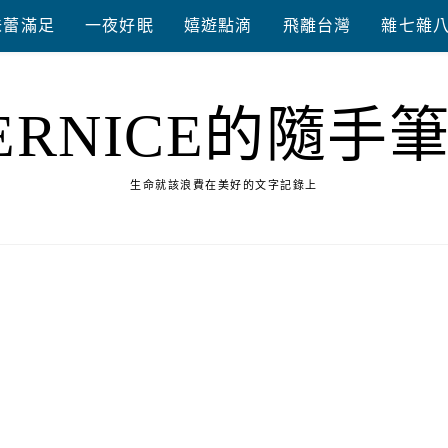
味蕾滿足
一夜好眠
嬉遊點滴
飛離台灣
雜七雜
ERNICE的隨手
生命就該浪費在美好的文字記錄上