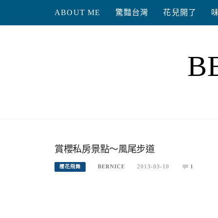
Skip
ABOUT ME
驚豔台灣
花兒開了
to
content
B
賞櫻私房景點～風尾步道
BERNICE
2013-03-10
1
櫻花飛舞