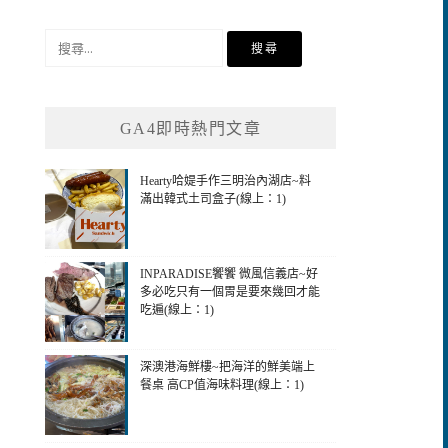
搜
尋
關
鍵
GA4即時熱門文章
字:
Hearty哈媞手作三明治內湖店~料
滿出韓式土司盒子(線上：1)
INPARADISE饗饗 微風信義店~好
多必吃只有一個胃是要來幾回才能
吃遍(線上：1)
深澳港海鮮樓~把海洋的鮮美端上
餐桌 高CP值海味料理(線上：1)