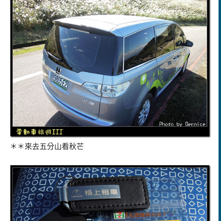
＊＊來去五分山看秋芒