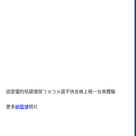
這麼優的低碳環保ㄅㄨ
ㄅㄨ還不快去格上租一台來體驗
更多
納智捷
照片