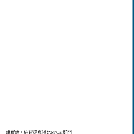
說實話，納智捷真得比
M’Car
好開