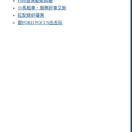
Ford智慧動能體驗
小馬租車‧服務好車又新
紅配綠好優惠
跟FORD FOCUS出去玩