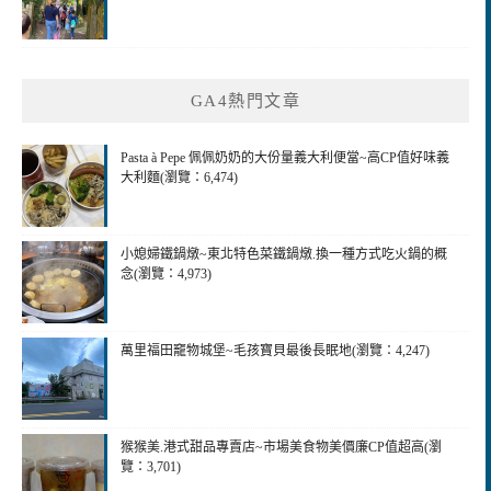
GA4熱門文章
Pasta à Pepe 佩佩奶奶的大份量義大利便當~高CP值好味義
大利麵(瀏覽：6,474)
小媳婦鐵鍋燉~東北特色菜鐵鍋燉.換一種方式吃火鍋的概
念(瀏覽：4,973)
萬里福田竉物城堡~毛孩寶貝最後長眠地(瀏覽：4,247)
猴猴美.港式甜品專賣店~市場美食物美價廉CP值超高(瀏
覽：3,701)