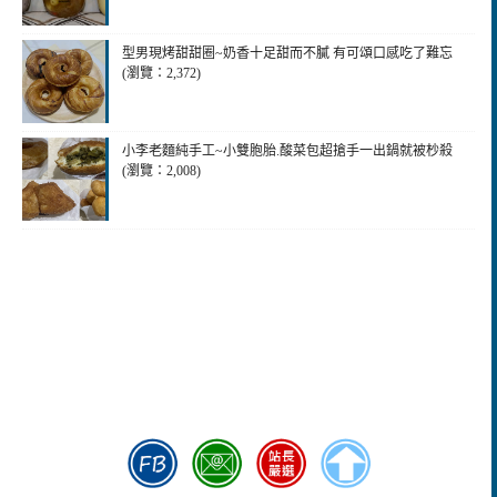
型男現烤甜甜圈~奶香十足甜而不膩 有可頌口感吃了難忘
(瀏覽：2,372)
小李老麵純手工~小雙胞胎.酸菜包超搶手一出鍋就被杪殺
(瀏覽：2,008)