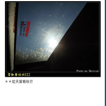
＊＊從天窗看秋芒