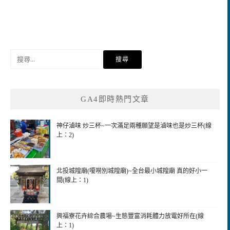
搜
尋
關
鍵
GA4即時熱門文章
字:
神仔滷味 炒三杯~一次滿足兩種願望是滷味也是炒三杯(線
上：2)
北投城隍廟(嗄嘮別城隍廟)~全台最小城隍廟 真的好小一
間(線上：1)
興福寮花卉綜合農場~生態豐富消耗體力放電好所在(線
上：1)