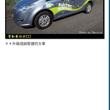
＊＊升級成納智捷的大車