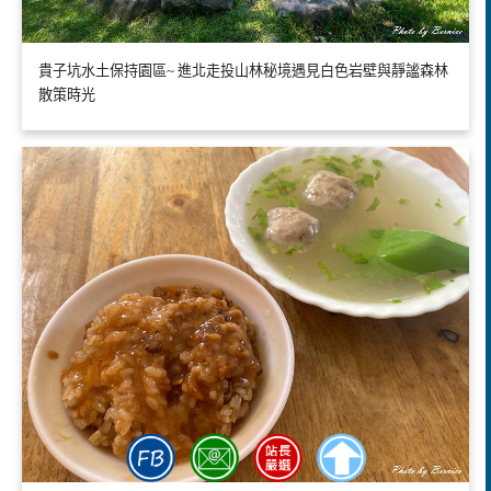
貴子坑水土保持園區~ 進北走投山林秘境遇見白色岩壁與靜謐森林
散策時光