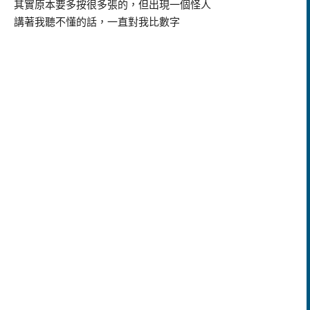
其實原本要多按很多張的，但出現一個怪人
講著我聽不懂的話，一直對我比數字