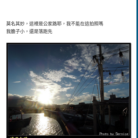
莫名其妙，這裡是公家路耶，我不能在這拍照嗎
我膽子小，還是落跑先