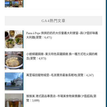
GA4熱門文章
Pasta à Pepe 佩佩奶奶的大份量義大利便當~高CP值好味義
大利麵(瀏覽：6,471)
小媳婦鐵鍋燉~東北特色菜鐵鍋燉.換一種方式吃火鍋的概
念(瀏覽：4,973)
萬里福田竉物城堡~毛孩寶貝最後長眠地(瀏覽：4,247)
猴猴美.港式甜品專賣店~市場美食物美價廉CP值超高(瀏
覽：3,699)