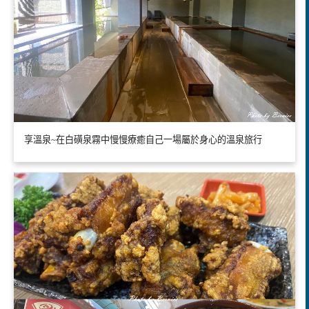
享溫泉~在白磺泉霧中慢慢療癒自己一場屬於身心的溫泉旅行