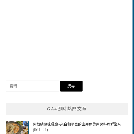
搜
尋
關
鍵
GA4即時熱門文章
字:
阿根納原味餐廳~來自和平島的山產魚貨原民料理鮮滋味
(線上：1)