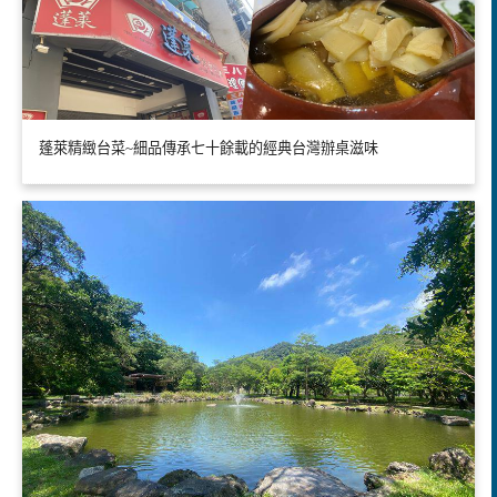
蓬萊精緻台菜~細品傳承七十餘載的經典台灣辦桌滋味