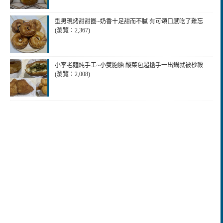
型男現烤甜甜圈~奶香十足甜而不膩 有可頌口感吃了難忘
(瀏覽：2,367)
小李老麵純手工~小雙胞胎.酸菜包超搶手一出鍋就被杪殺
(瀏覽：2,008)