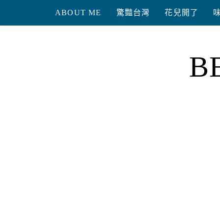
Skip
ABOUT ME
驚豔台灣
花兒開了
to
content
B