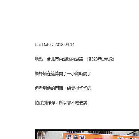
Eat Date
：
2012.04.14
地點：台北市內湖區內湖路一段
323
巷
1
弄
1
號
樂杯塔在這算開了一小段時間了
但看到他的門面，總覺得怪怪的
怕踩到炸彈，所以都不敢去試