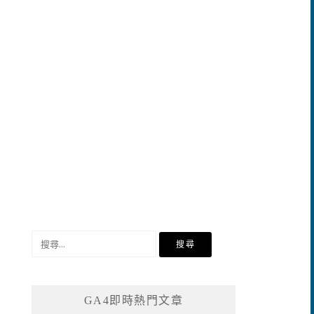
搜
尋
關
鍵
GA4即時熱門文章
字: