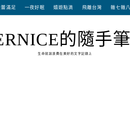
味蕾滿足
一夜好眠
嬉遊點滴
飛離台灣
雜七雜
ERNICE的隨手
生命就該浪費在美好的文字記錄上