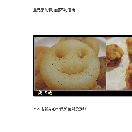
重點是加麵加飯不加價哦
＊＊附餐點心～微笑薯餅及雞球