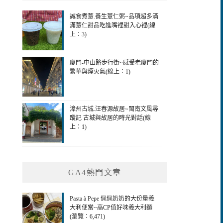
誠食煮薏.養生薏仁粥~品項超多滿
滿薏仁甜品吃進嘴裡甜入心裡(線
上：3)
廈門-中山路步行街~感受老廈門的
繁華與煙火氣(線上：1)
漳州古城.汪春源故居~閩南文風尋
蹤記 古城與故居的時光對話(線
上：1)
GA4熱門文章
Pasta à Pepe 佩佩奶奶的大份量義
大利便當~高CP值好味義大利麵
(瀏覽：6,471)