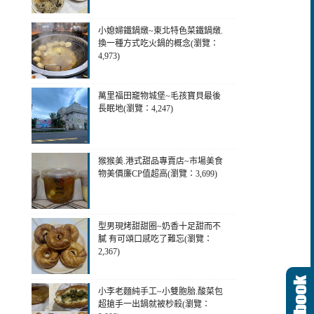
小媳婦鐵鍋燉~東北特色菜鐵鍋燉.
換一種方式吃火鍋的概念(瀏覽：
4,973)
萬里福田竉物城堡~毛孩寶貝最後
長眠地(瀏覽：4,247)
猴猴美.港式甜品專賣店~市場美食
物美價廉CP值超高(瀏覽：3,699)
型男現烤甜甜圈~奶香十足甜而不
膩 有可頌口感吃了難忘(瀏覽：
2,367)
小李老麵純手工~小雙胞胎.酸菜包
超搶手一出鍋就被杪殺(瀏覽：