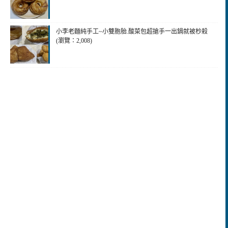
小李老麵純手工~小雙胞胎.酸菜包超搶手一出鍋就被杪殺
(瀏覽：2,008)