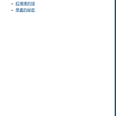
紅噗噗的球
學畫的秘密