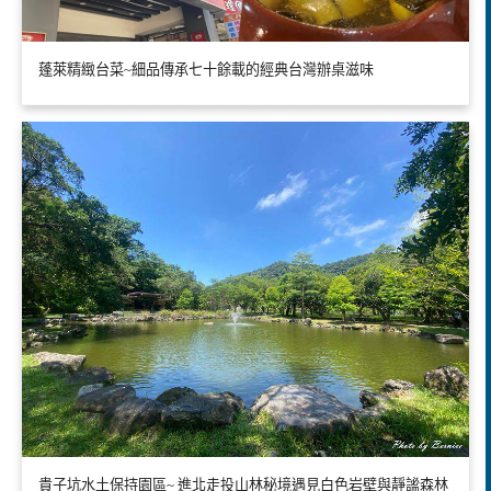
蓬萊精緻台菜~細品傳承七十餘載的經典台灣辦桌滋味
貴子坑水土保持園區~ 進北走投山林秘境遇見白色岩壁與靜謐森林