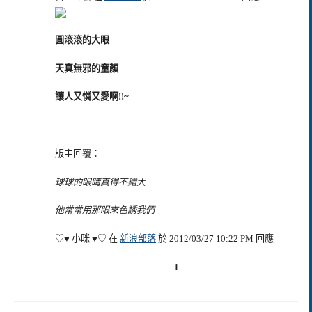
圓滾滾的大眼
天真無邪的童顏
讓人又憐又愛啊!!~
版主回覆：
球球的眼睛真得不錯大
他常常用那眼來色誘我們
♡♥ 小咪 ♥♡ 在
新浪部落
於 2012/03/27 10:22 PM 回應
1