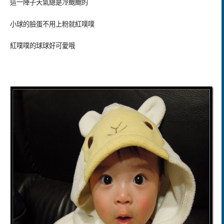
這一陣子天氣總是冷颼颼的
小球的臉蛋不用上粉就紅噗噗
紅噗噗的球球好可愛哦