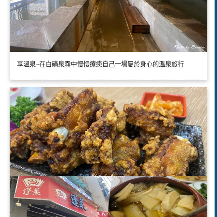
享溫泉~在白磺泉霧中慢慢療癒自己一場屬於身心的溫泉旅行