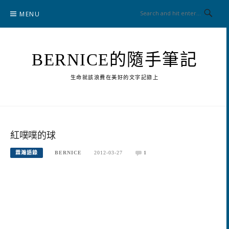
Skip
MENU
to
content
BERNICE的隨手筆記
生命就該浪費在美好的文字記錄上
紅噗噗的球
霖瀚語錄
BERNICE
2012-03-27
1