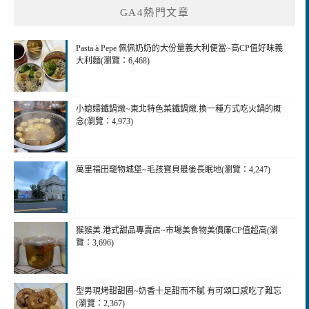
GA4熱門文章
Pasta à Pepe 佩佩奶奶的大份量義大利便當~高CP值好味義
大利麵(瀏覽：6,468)
小媳婦鐵鍋燉~東北特色菜鐵鍋燉.換一種方式吃火鍋的概
念(瀏覽：4,973)
萬里福田竉物城堡~毛孩寶貝最後長眠地(瀏覽：4,247)
猴猴美.港式甜品專賣店~市場美食物美價廉CP值超高(瀏
覽：3,696)
型男現烤甜甜圈~奶香十足甜而不膩 有可頌口感吃了難忘
(瀏覽：2,367)