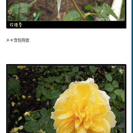
＊＊含包待放