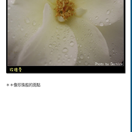
＊＊像珍珠般的雨點