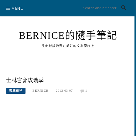
Skip
MENU
to
content
BERNICE的隨手筆記
生命就該浪費在美好的文字記錄上
士林官邸玫瑰季
美麗花兒
BERNICE
2012-03-07
1