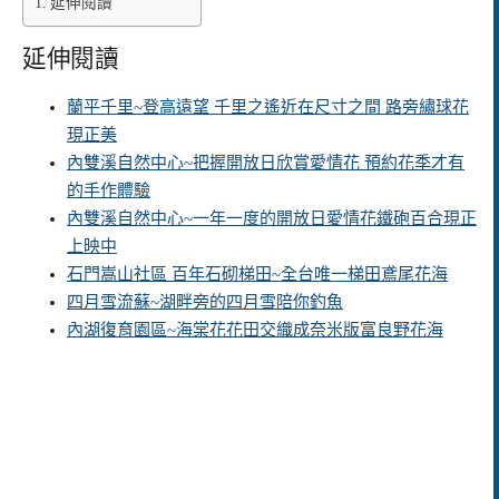
延伸閱讀
延伸閱讀
蘭平千里~登高遠望 千里之遙近在尺寸之間 路旁繡球花
現正美
內雙溪自然中心~把握開放日欣賞愛情花 預約花季才有
的手作體驗
內雙溪自然中心~一年一度的開放日愛情花鐵砲百合現正
上映中
石門嵩山社區 百年石砌梯田~全台唯一梯田鳶尾花海
四月雪流蘇~湖畔旁的四月雪陪你釣魚
內湖復育園區~海棠花花田交織成奈米版富良野花海