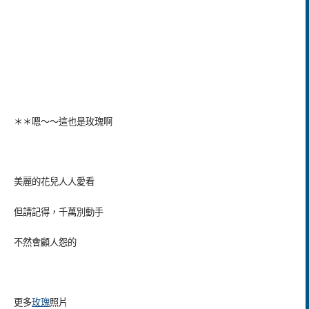
＊＊嗯～～這也是玫瑰啊
美麗的花兒人人愛看
但請記得，千萬別動手
不然會顧人怨的
更多
玫瑰
照片