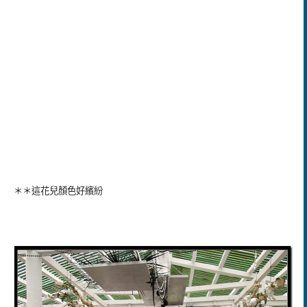
＊＊這花兒顏色好繽紛