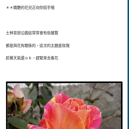
＊＊嬌艷的花兒正向你招手哦
士林官邸公園這常常會有些展覽
都是與花有關係的，這次的主題是玫瑰
趁著天氣還ｏｋ，趕緊來去看花