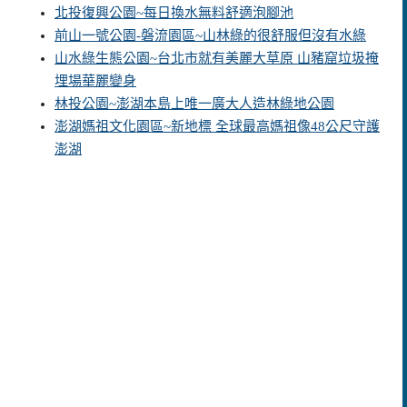
北投復興公園~每日換水無料舒適泡腳池
前山一號公園-磐流園區~山林綠的很舒服但沒有水綠
山水綠生態公園~台北市就有美麗大草原 山豬窟垃圾掩
埋場華麗變身
林投公園~澎湖本島上唯一廣大人造林綠地公園
澎湖媽祖文化園區~新地標 全球最高媽祖像48公尺守護
澎湖