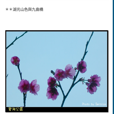
＊＊湖光山色與九曲橋