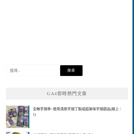
搜
尋
關
鍵
GA4即時熱門文章
字:
全聯芋頭季~使用清原芋頭丁製成超美味芋頭甜品(線上：
1)