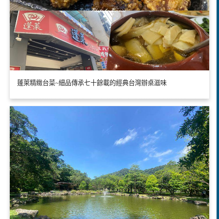
蓬萊精緻台菜~細品傳承七十餘載的經典台灣辦桌滋味