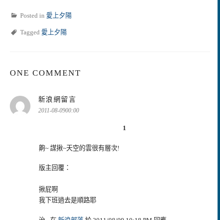
Posted in
愛上夕陽
Tagged
愛上夕陽
ONE COMMENT
表
新浪網留言
示:
2011-08-0900:00
1
齁~ 謀揪~天空的雲很有層次!
版主回覆：
揪屁啊
我下班過去是順路耶