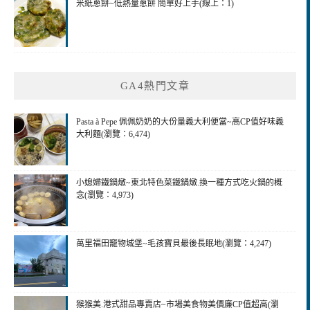
米紙蔥餅~低熱量蔥餅 簡單好上手(線上：1)
GA4熱門文章
Pasta à Pepe 佩佩奶奶的大份量義大利便當~高CP值好味義
大利麵(瀏覽：6,474)
小媳婦鐵鍋燉~東北特色菜鐵鍋燉.換一種方式吃火鍋的概
念(瀏覽：4,973)
萬里福田竉物城堡~毛孩寶貝最後長眠地(瀏覽：4,247)
猴猴美.港式甜品專賣店~市場美食物美價廉CP值超高(瀏