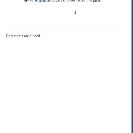
治~ 在
新浪部落
於 2011/08/09 10:18 PM 回應
1
Comments are closed.