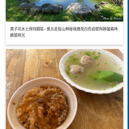
貴子坑水土保持園區~ 進北走投山林秘境遇見白色岩壁與靜謐森林
散策時光