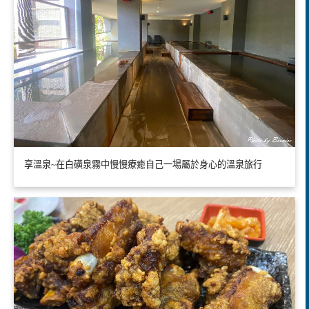
享溫泉~在白磺泉霧中慢慢療癒自己一場屬於身心的溫泉旅行