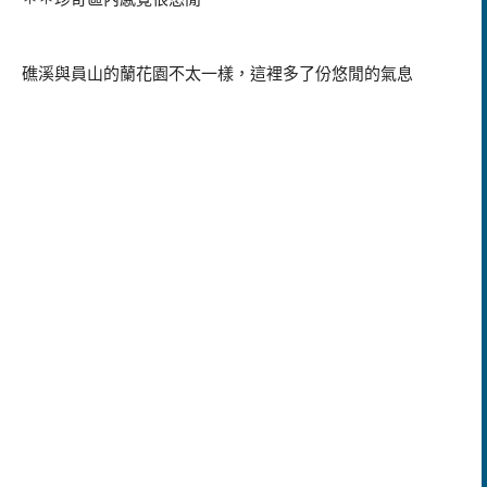
礁溪與員山的蘭花園不太一樣，這裡多了份悠閒的氣息