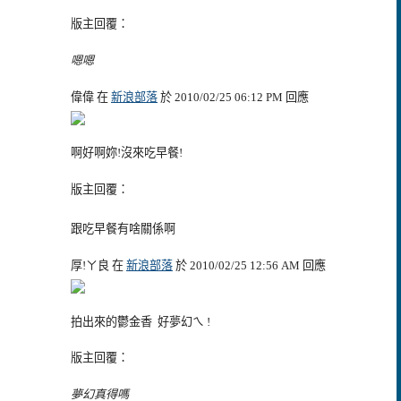
版主回覆：
嗯嗯
偉偉 在
新浪部落
於 2010/02/25 06:12 PM 回應
啊好啊妳!沒來吃早餐!
版主回覆：
跟吃早餐有啥關係啊
厚!ㄚ良 在
新浪部落
於 2010/02/25 12:56 AM 回應
拍出來的鬱金香
好夢幻ㄟ !
版主回覆：
夢幻真得嗎