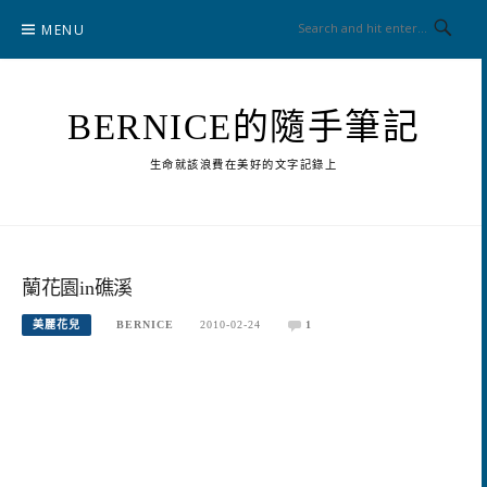
Skip
MENU
to
content
BERNICE的隨手筆記
生命就該浪費在美好的文字記錄上
蘭花園in礁溪
美麗花兒
BERNICE
2010-02-24
1