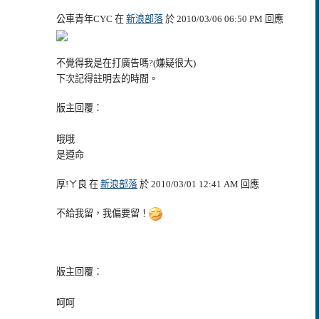
公車青年CYC 在
新浪部落
於 2010/03/06 06:50 PM 回應
不覺得我是在打廣告嗎?(嫌疑很大)
下次記得註明去的時間。
版主回覆：
哦哦
是遵命
厚!ㄚ良 在
新浪部落
於 2010/03/01 12:41 AM 回應
不給我留，我偏要留！
版主回覆：
呵呵