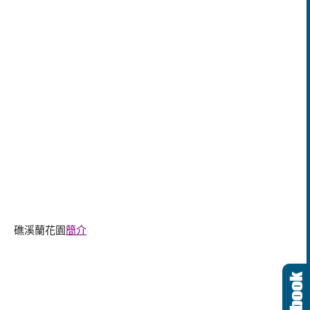
礁溪蘭花園
簡介