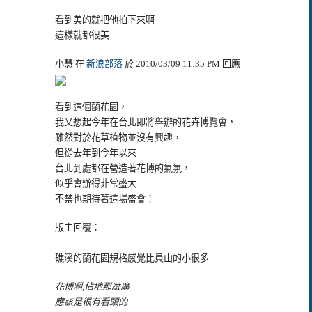
看到美的就把他拍下來啊
這樣就都很美
小慧 在
新浪部落
於 2010/03/09 11:35 PM 回應
看到這個蘭花園，
我又想起今年在台北即將舉辦的花卉博覽會，
雖然對於花草植物並沒有興趣，
但從去年到今年以來
台北到處都在營造著花博的氣氛，
似乎會辦得非常盛大
不禁也期待著這場盛會！
版主回覆：
礁溪的蘭花園規格感覺比員山的小很多
花博啊,佔地那麼廣
應該是很有看頭的