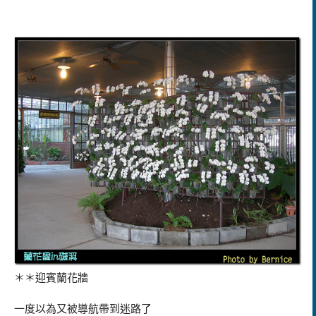
＊＊迎賓蘭花牆
一度以為又被導航帶到迷路了