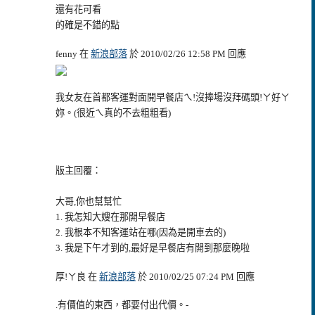
還有花可看
的確是不錯的點
fenny 在
新浪部落
於 2010/02/26 12:58 PM 回應
我女友在首都客運對面開早餐店ㄟ!沒捧場沒拜碼頭!ㄚ好ㄚ
妳。(很近ㄟ真的不去粗粗看)
版主回覆：
大哥,你也幫幫忙
1. 我怎知大嫂在那開早餐店
2. 我根本不知客運站在哪(因為是開車去的)
3. 我是下午才到的,最好是早餐店有開到那麼晚啦
厚!ㄚ良 在
新浪部落
於 2010/02/25 07:24 PM 回應
.有價值的東西，都要付出代價。-