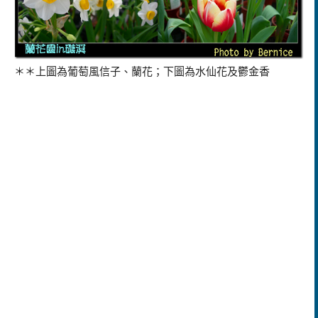
＊＊上圖為葡萄風信子、蘭花；下圖為水仙花及鬱金香