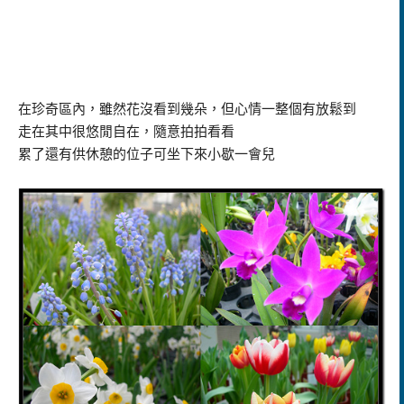
在珍奇區內，雖然花沒看到幾朵，但心情一整個有放鬆到
走在其中很悠閒自在，隨意拍拍看看
累了還有供休憩的位子可坐下來小歇一會兒