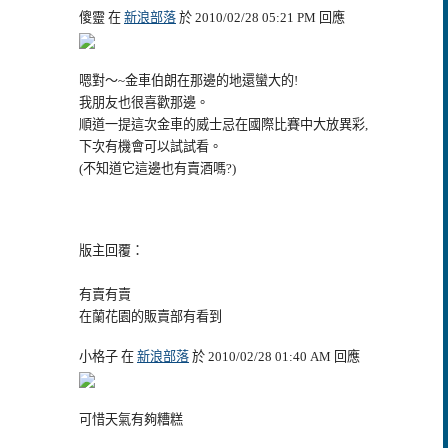
傻靈 在
新浪部落
於 2010/02/28 05:21 PM 回應
嗯對～~金車伯朗在那邊的地還蠻大的!
我朋友也很喜歡那邊。
順道一提這次金車的威士忌在國際比賽中大放異彩,
下次有機會可以試試看。
(不知道它這邊也有賣酒嗎?)
版主回覆：
有賣有賣
在蘭花園的販賣部有看到
小格子 在
新浪部落
於 2010/02/28 01:40 AM 回應
可惜天氣有夠糟糕