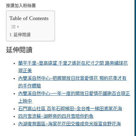
按讚加入粉絲團
Table of Contents
延伸閱讀
延伸閱讀
蘭平千里~登高遠望 千里之遙近在尺寸之間 路旁繡球花
現正美
內雙溪自然中心~把握開放日欣賞愛情花 預約花季才有
的手作體驗
內雙溪自然中心~一年一度的開放日愛情花鐵砲百合現正
上映中
石門嵩山社區 百年石砌梯田~全台唯一梯田鳶尾花海
四月雪流蘇~湖畔旁的四月雪陪你釣魚
內湖復育園區~海棠花花田交織成奈米版富良野花海