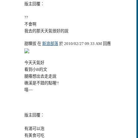
版主回覆：
??
不會啊
我去的那天天氣很好的說
甜粿拔 在
新浪部落
於 2010/02/27 09:33 AM 回應
今天天氣好
看到小B的文
腿癢想出去走走說
礁溪是不錯的點喔!!
嘻~~
版主回覆：
有湯可以泡
有美食可吃