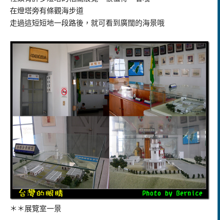
在燈塔旁有條觀海步道
走過這短短地一段路後，就可看到廣闊的海景哦
＊＊展覽室一景