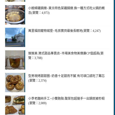
小媳婦鐵鍋燉~東北特色菜鐵鍋燉.換一種方式吃火鍋的概
念(瀏覽：4,973)
萬里福田竉物城堡~毛孩寶貝最後長眠地(瀏覽：4,247)
猴猴美.港式甜品專賣店~市場美食物美價廉CP值超高(瀏
覽：3,708)
型男現烤甜甜圈~奶香十足甜而不膩 有可頌口感吃了難忘
(瀏覽：2,374)
小李老麵純手工~小雙胞胎.酸菜包超搶手一出鍋就被杪殺
(瀏覽：2,009)