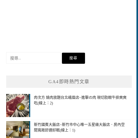
搜
尋
關
鍵
GA4即時熱門文章
字:
肉次方 燒肉放題台北峨眉店~進擊の肉 現切肋眼牛排爽爽
吃(線上：2)
新竹國賓大飯店~新竹市中心唯一五星級大飯店．房內空
間寬敞舒適好眠(線上：1)