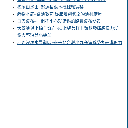
鵝尾山水田~悠遊稻浪木棧輕鬆賞櫻
鮮物本舖~食漁教育.從產地到餐桌的漁村廚房
白雲瀑布~一個不小心就錯過的路邊瀑布秘景
大野狼與小綿羊奇岩~IG上網美打卡熱點發揮想像力就
像大野狼與小綿羊
虎豹潭親水景觀區~來去北台灣小九寨溝感受九寨溝魅力