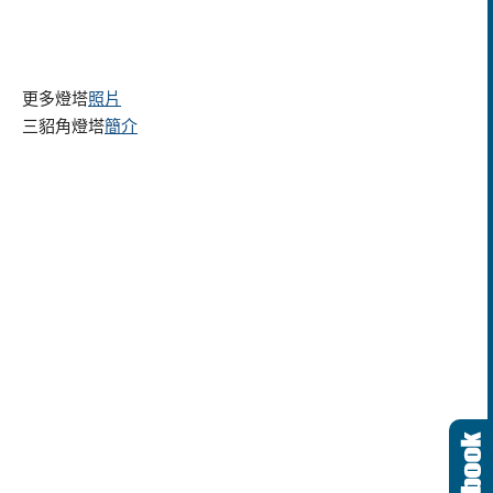
更多燈塔
照片
三貂角燈塔
簡介