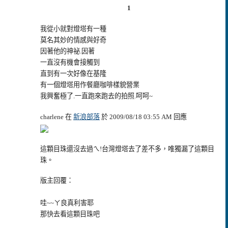
1
我從小就對燈塔有一種
莫名其妙的情感與好奇
因著他的神祕.因著
一直沒有機會接觸到
直到有一次好像在基隆
有一個燈塔用作餐廳咖啡樣貌營業
我興奮極了.一直跑來跑去的拍照.呵呵~
charlene 在
新浪部落
於 2009/08/18 03:55 AM 回應
這顆目珠還沒去過ㄟ!台灣燈塔去了差不多，唯獨漏了這顆目
珠。
版主回覆：
哇~~ㄚ良真利害耶
那快去看這顆目珠吧