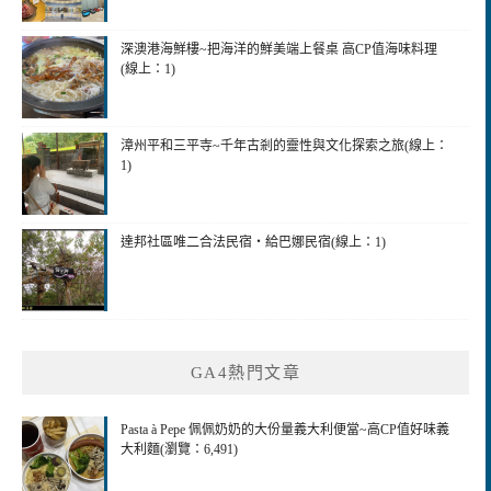
深澳港海鮮樓~把海洋的鮮美端上餐桌 高CP值海味料理
(線上：1)
漳州平和三平寺~千年古剎的靈性與文化探索之旅(線上：
1)
達邦社區唯二合法民宿‧給巴娜民宿(線上：1)
GA4熱門文章
Pasta à Pepe 佩佩奶奶的大份量義大利便當~高CP值好味義
大利麵(瀏覽：6,491)