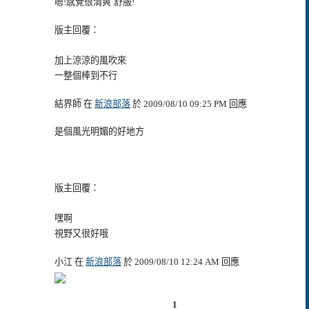
嗯!感覺很清爽ˋ舒服!
版主回覆：
加上涼涼的風吹來
一整個棒到不行
結界師 在
新浪部落
於 2009/08/10 09:25 PM 回應
是個風光明媚的好地方
版主回覆：
嘿啊
視野又很好哦
小江 在
新浪部落
於 2009/08/10 12:24 AM 回應
1