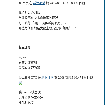
厚!ㄚ良 在
新浪部落
於 2009/08/16 11:39 AM 回應
我猜想是否因為
台灣輪廓在東北角地區的形狀
有一點像「頭」（類似鳥類的頭），
那燈塔所在地點大致上就有點像「眼睛」？
版主回覆：
吼~~~
原來是這樣啊
還挺有道理的耶
公車青年CYC 在
新浪部落
於 2009/08/15 10:47 PM 回應
聽Bernice這麼說
這裡心情好或不好
都能打包厚