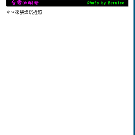
＊＊來張燈塔近照