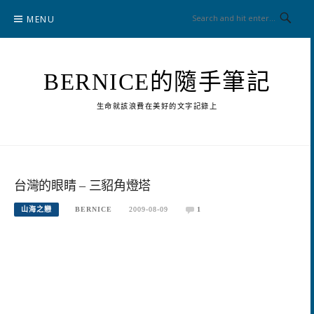
Skip
MENU
to
content
BERNICE的隨手筆記
生命就該浪費在美好的文字記錄上
台灣的眼睛 – 三貂角燈塔
山海之戀
BERNICE
2009-08-09
1