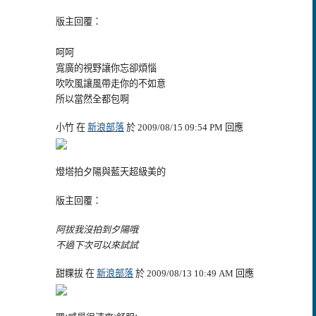
版主回覆：
呵呵
寬廣的視野讓你忘卻煩惱
吹吹風讓風帶走你的不如意
所以當然全都包啊
小竹 在
新浪部落
於 2009/08/15 09:54 PM 回應
燈塔拍夕陽與藍天超級美的
版主回覆：
阿拔我沒拍到夕陽哦
不過下次可以來試試
甜粿拔 在
新浪部落
於 2009/08/13 10:49 AM 回應