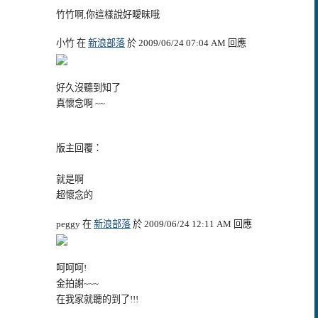
竹竹啊,你這樣說好曖昧哦
小竹 在
新浪部落
於 2009/06/24 07:04 AM 回應
好久沒聽到知了
真懷念啊 ~~
版主回覆：
就是啊
超懷念的
peggy 在
新浪部落
於 2009/06/24 12:11 AM 回應
呵呵呵!
金拍謝~~~
在我家就聽的到了!!!