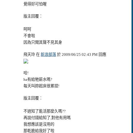
覺得好可怕喔
版主回覆：
呵呵
不會啦
因為只聞其聲不見其身
飛天玲 在
新浪部落
於 2009/06/25 02:43 PM 回應
哈!
ha有給牠薪水嗎?
每天叫妳起床很累捏!
版主回覆：
不過知了能活那麼久嗎??
再說付錢給知了,對他有用嗎
我想應該是沒用的
那乾脆給我好了啦