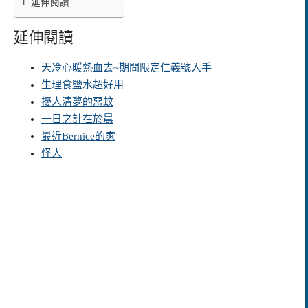
延伸閱讀
延伸閱讀
天冷心暖熱血去~期間限定仁義號入手
生理食鹽水超好用
擾人清夢的惡蚊
一日之計在於晨
最近Bernice的家
怪人