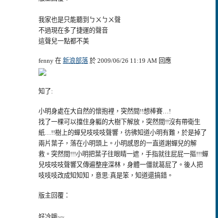
我家也是只能聽到ㄅㄨㄅㄨ聲
不過現在多了捷運的聲音
這聲兒一點都不美
fenny 在
新浪部落
於 2009/06/26 11:19 AM 回應
知了:
小明身處在大自然的懷抱裡，突然間!!想棒賽…!
找了一棵可以擋住身軀的大樹下解放，突然間!!沒有帶衛生
紙…!!樹上的蟬兒吱吱吱聲響，彷彿知道小明有難，於是掉了
兩片葉子，落在小明頭上。小明感恩的一直道謝蟬兒的解
救。突然間!!!小明把葉子往眼睛一遮，手指就往屁屁一摳!!!蟬
兒吱吱吱聲響又傳遍整座深林，身體一僵就葛屁了。後人把
吱吱吱改成知知知，意思:真是笨，知道還搞錯。
版主回覆：
好冷哦~~