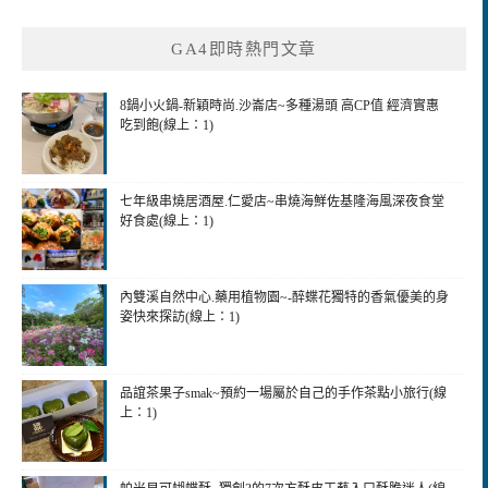
關
鍵
GA4即時熱門文章
字:
8鍋小火鍋-新穎時尚.沙崙店~多種湯頭 高CP值 經濟實惠
吃到飽(線上：1)
七年級串燒居酒屋.仁愛店~串燒海鮮佐基隆海風深夜食堂
好食處(線上：1)
內雙溪自然中心.藥用植物園~-醉蝶花獨特的香氣優美的身
姿快來探訪(線上：1)
品誼茶果子smak~預約一場屬於自己的手作茶點小旅行(線
上：1)