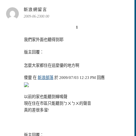
表
新浪網留言
示:
2009-06-2300:00
1
我們家外面也聽得到耶
版主回覆：
怎麼大家都住在這麼優的地方啊
傻靈 在
新浪部落
於 2009/07/03 12:23 PM 回應
以前的家也能聽到蟬鳴聲
現在住在市區只能聽到ㄅㄨㄅㄨ的聲音
真的差很多溜!
版主回覆：