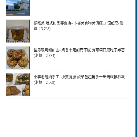
猴猴美.港式甜品專賣店~市場美食物美價廉CP值超高(瀏
覽：3,708)
型男現烤甜甜圈~奶香十足甜而不膩 有可頌口感吃了難忘
(瀏覽：2,374)
小李老麵純手工~小雙胞胎.酸菜包超搶手一出鍋就被杪殺
(瀏覽：2,009)