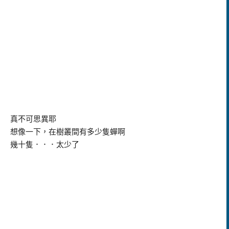
真不可思異耶
想像一下，在樹叢間有多少隻蟬啊
幾十隻．．．太少了