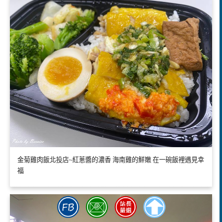
金菊雞肉飯北投店~紅蔥醬的濃香 海南雞的鮮嫩 在一碗飯裡遇見幸
福