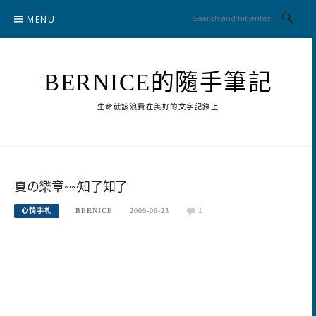
Skip
MENU
to
content
BERNICE的隨手筆記
生命就該浪費在美好的文字記錄上
夏の樂章~~知了知了
心情手札
BERNICE
2009-06-23
1