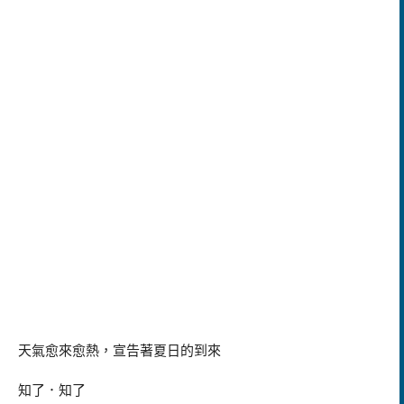
天氣愈來愈熱，宣告著夏日的到來
知了．知了