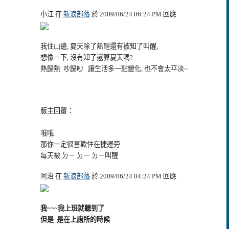
小江 在
新浪部落
於 2009/06/24 06:24 PM 回應
我住山邊, 夏天除了熱醒還有被知了叫醒,
想像一下, 沒有知了還算夏天嗎?
熱歸熱 吵歸吵 讓生活多一點變化, 也不會太平淡~
版主回覆：
哦哦
那你一定很喜歡住在捷運旁
每天被 ㄉㄧ ㄉㄧ ㄉㄧ叫醒
阿治 在
新浪部落
於 2009/06/24 04:24 PM 回應
我~~~我
上班就聽到了
但是 是在上廁所的時候