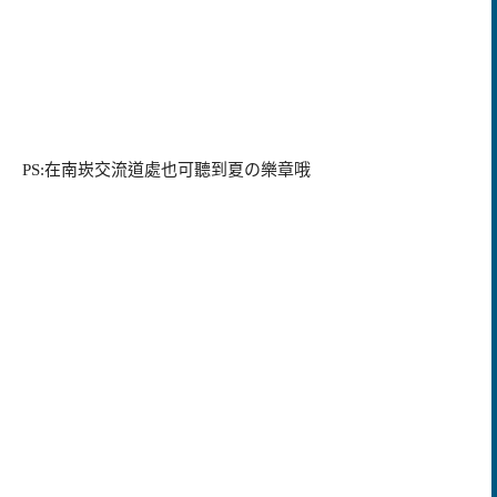
PS:
在南崁交流道處也可聽到夏の樂章哦