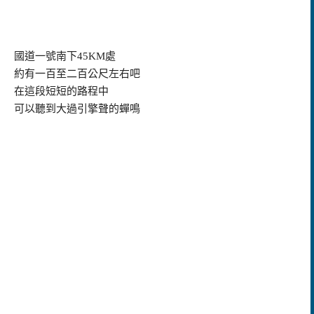
國道一號南下
45KM
處
約有一百至二百公尺左右吧
在這段短短的路程中
可以聽到大過引擎聲的蟬鳴