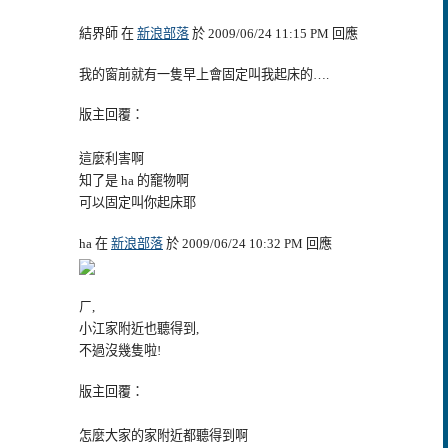
結界師 在
新浪部落
於 2009/06/24 11:15 PM 回應
我的窗前就有一隻早上會固定叫我起床的….
版主回覆：
這麼利害啊
知了是 ha 的竉物啊
可以固定叫你起床耶
ha 在
新浪部落
於 2009/06/24 10:32 PM 回應
ㄏ,
小江家附近也聽得到,
不過沒幾隻啦!
版主回覆：
怎麼大家的家附近都聽得到啊