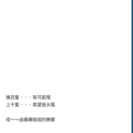
幾百隻．．．有可能哦
上千隻．．．希望很大哦
哇～～由春蟬組成的樂團