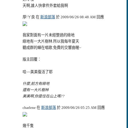
天啊,誰人快拿件外套給我啊
厚!ㄚ良 在
新浪部落
於 2009/06/26 08:48 AM 回應
我家對面有一片未經整過的綠地
綠地有一大片樹林.所以我每年夏天
聽成群的蟬在唱歌.免費的交響曲喔~
版主回覆：
哇~~美美復活了耶
什麼,前方有綠地
還有一大片樹林
美美啊,你是住在山上嗎??
charlene 在
新浪部落
於 2009/06/26 05:25 AM 回應
幾千隻