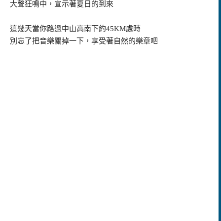
大聲狂鳴中，宣示著夏日的到來
這幾天當你路過中山高南下約
45KM
處時
別忘了把音樂關掉一下，享受著自然的樂章吧