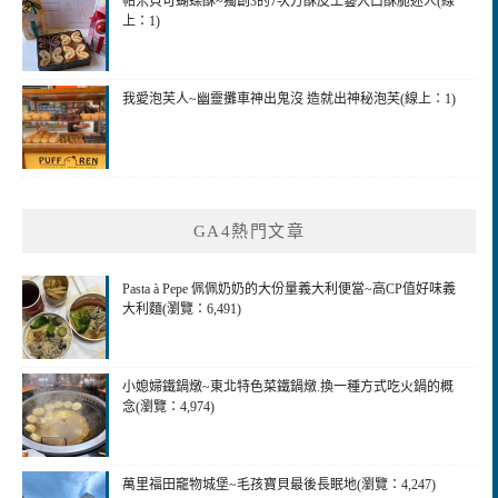
帕米貝可蝴蝶酥~獨創3的7次方酥皮工藝入口酥脆迷人(線
上：1)
我愛泡芙人~幽靈攤車神出鬼沒 造就出神秘泡芙(線上：1)
GA4熱門文章
Pasta à Pepe 佩佩奶奶的大份量義大利便當~高CP值好味義
大利麵(瀏覽：6,491)
小媳婦鐵鍋燉~東北特色菜鐵鍋燉.換一種方式吃火鍋的概
念(瀏覽：4,974)
萬里福田竉物城堡~毛孩寶貝最後長眠地(瀏覽：4,247)