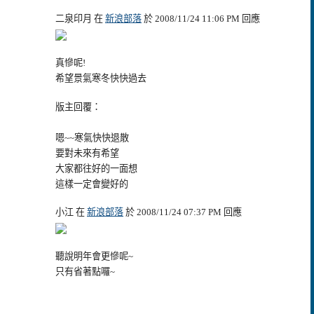
二泉印月 在
新浪部落
於 2008/11/24 11:06 PM 回應
真慘呢!
希望景氣寒冬快快過去
版主回覆：
嗯~~寒氣快快退散
要對未來有希望
大家都往好的一面想
這樣一定會變好的
小江 在
新浪部落
於 2008/11/24 07:37 PM 回應
聽說明年會更慘呢~
只有省著點囉~