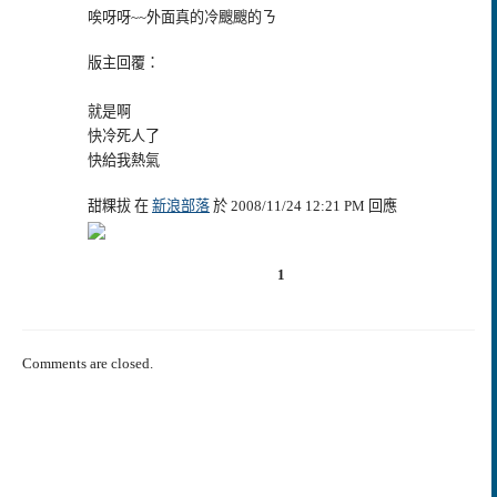
唉呀呀~~外面真的冷颼颼的ㄋ
版主回覆：
就是啊
快冷死人了
快給我熱氣
甜粿拔 在
新浪部落
於 2008/11/24 12:21 PM 回應
1
Comments are closed.