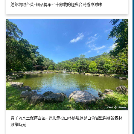
蓬萊精緻台菜~細品傳承七十餘載的經典台灣辦桌滋味
貴子坑水土保持園區~ 進北走投山林秘境遇見白色岩壁與靜謐森林
散策時光