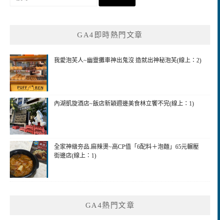
尋
關
鍵
GA4即時熱門文章
字:
我愛泡芙人~幽靈攤車神出鬼沒 造就出神秘泡芙(線上：2)
內湖凱旋酒店~飯店新穎週邊美食林立饗不完(線上：1)
全家神級夯品.麻辣燙~高CP值「6配料＋泡麵」65元輾壓
街邊店(線上：1)
GA4熱門文章