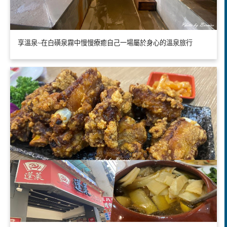
享溫泉~在白磺泉霧中慢慢療癒自己一場屬於身心的溫泉旅行