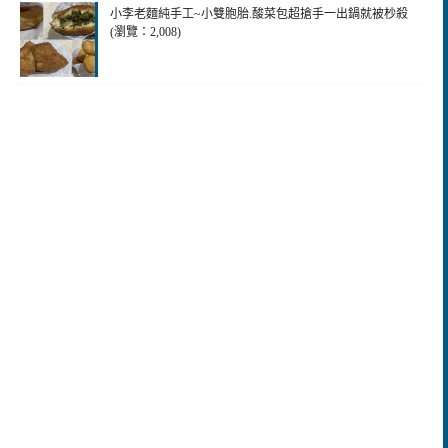
小李老麵純手工~小雙胞胎.酸菜包超搶手一出鍋就被杪殺
(瀏覽：2,008)