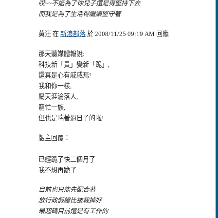
哎~~不過為了你兒子還是得堅持下去
而我是為了生活得繼續堅守著
黃汪 在
新浪部落
於 2008/11/25 09:19 AM 回應
那天聽媒體報說:
科技新「貴」變新「跪」,
還真是心有戚戚焉!
我和你一樣,
屬天涯淪落人,
窮忙一族,
但也是喘著過日子的啦!
版主回覆：
已經跪了快二個月了
我不想再跪了
目前也只能先配合著
放行政假總比被裁掉好
最起碼目前還是有工作的