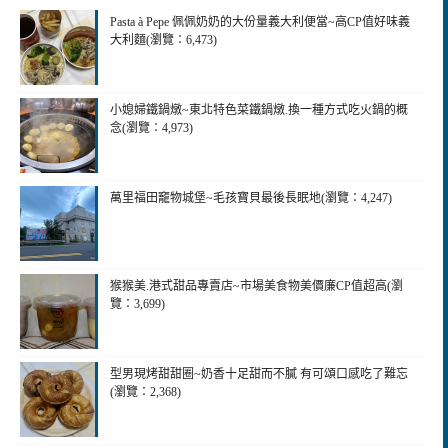
Pasta à Pepe 佩佩奶奶的大份量義大利便當~高CP值好味義
大利麵(瀏覽：6,473)
小媳婦鐵鍋燉~東北特色菜鐵鍋燉.換一種方式吃火鍋的概
念(瀏覽：4,973)
萬里福田竉物城堡~毛孩寶貝最後長眠地(瀏覽：4,247)
猴猴美.港式甜品專賣店~市場美食物美價廉CP值超高(瀏
覽：3,699)
型男現烤甜甜圈~奶香十足甜而不膩 有可頌口感吃了難忘
(瀏覽：2,368)