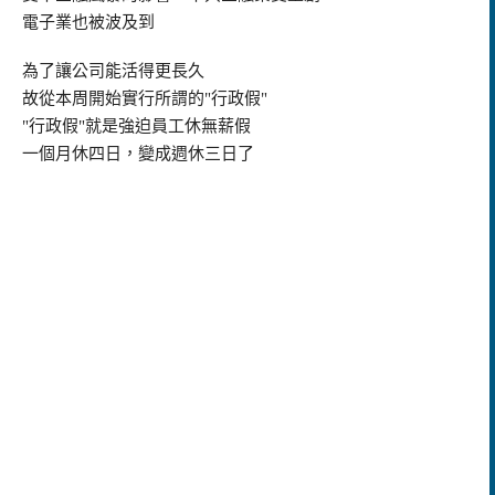
電子業也被波及到
為了讓公司能活得更長久
故從本周開始實行所謂的"行政假"
"行政假"就是強迫員工休無薪假
一個月休四日，變成週休三日了