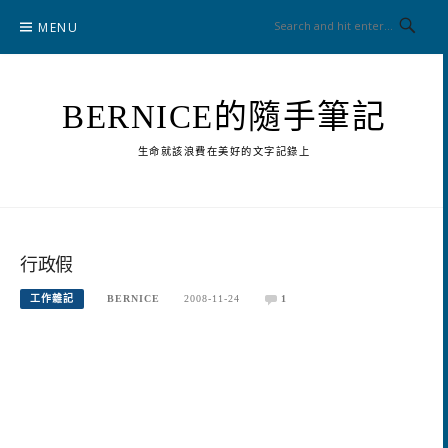
Skip
MENU
to
content
BERNICE的隨手筆記
生命就該浪費在美好的文字記錄上
行政假
工作雜記
BERNICE
2008-11-24
1