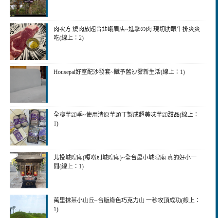
肉次方 燒肉放題台北峨眉店~進擊の肉 現切肋眼牛排爽爽
吃(線上：2)
Housepal好室配沙發套~賦予舊沙發新生活(線上：1)
全聯芋頭季~使用清原芋頭丁製成超美味芋頭甜品(線上：
1)
北投城隍廟(嗄嘮別城隍廟)~全台最小城隍廟 真的好小一
間(線上：1)
萬里抹茶小山丘~台版綠色巧克力山 一秒攻頂成功(線上：
1)