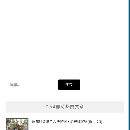
搜
尋
關
鍵
GA4即時熱門文章
字:
達邦社區唯二合法民宿‧給巴娜民宿(線上：3)