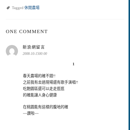
Tagged
休閒農場
ONE COMMENT
表
新浪網留言
示:
2008-10-1500:00
1
春天農場的確不錯!!
之前我有去過現場還有歌手演唱!!
吃飽園區還可以走走逛逛
的確能讓人身心健康
在桃園能有這樣的腹地的確
~~讚啦~~