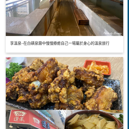
享溫泉~在白磺泉霧中慢慢療癒自己一場屬於身心的溫泉旅行