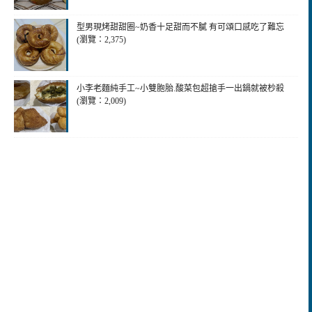
型男現烤甜甜圈~奶香十足甜而不膩 有可頌口感吃了難忘
(瀏覽：2,375)
小李老麵純手工~小雙胞胎.酸菜包超搶手一出鍋就被杪殺
(瀏覽：2,009)