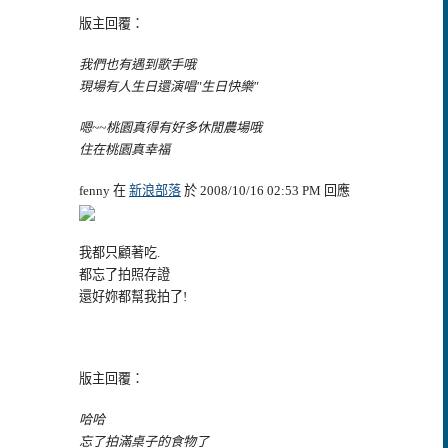
版主回覆：
我們也有遇到歌手哦
現場有人生日還演唱"生日快樂"
嗯~~桃園真得有好多休閒農場哦
住在桃園真幸福
fenny 在
新浪部落
於 2008/10/16 02:53 PM 回應
我都只顧著吃.
都忘了拍照存證
還好妳都幫我拍了!
版主回覆：
哈哈
忘了拍滿桌子的食物了