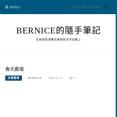
Skip
MENU
to
content
BERNICE的隨手筆記
生命就該浪費在美好的文字記錄上
春天農場
休閒農場
BERNICE
2008-10-15
1