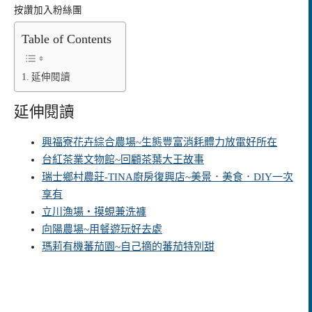
按讚加入粉絲團
Table of Contents
延伸閱讀
延伸閱讀
興福寮花卉綜合農場~生態豐富消耗體力放電好所在
台紅茶業文物館~回顧茶葉大王故事
瑞士鄉村農莊-TINA廚房復興店~美景．美食．DIY一次
享有
立川漁場‧摸蜆兼洗褲
向陽農場~用餐遊玩好去處
瑪莉有機蕃茄園~自己摘的蕃茄特別甜