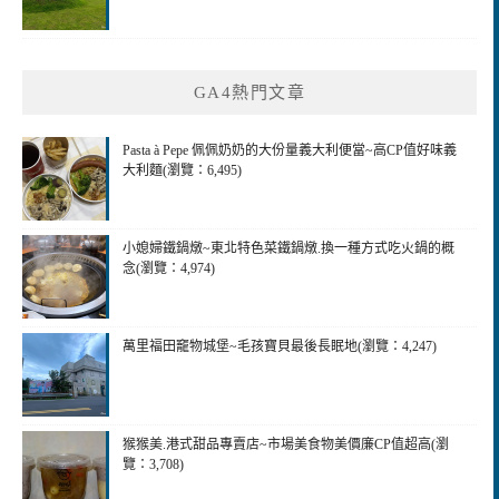
GA4熱門文章
Pasta à Pepe 佩佩奶奶的大份量義大利便當~高CP值好味義
大利麵(瀏覽：6,495)
小媳婦鐵鍋燉~東北特色菜鐵鍋燉.換一種方式吃火鍋的概
念(瀏覽：4,974)
萬里福田竉物城堡~毛孩寶貝最後長眠地(瀏覽：4,247)
猴猴美.港式甜品專賣店~市場美食物美價廉CP值超高(瀏
覽：3,708)