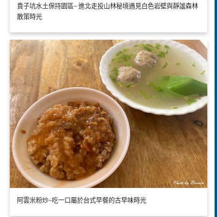
貴子坑水土保持園區~ 進北走投山林秘境遇見白色岩壁與靜謐森林
散策時光
阿雲米粉炒~吃一口屬於台式早餐的古早味時光