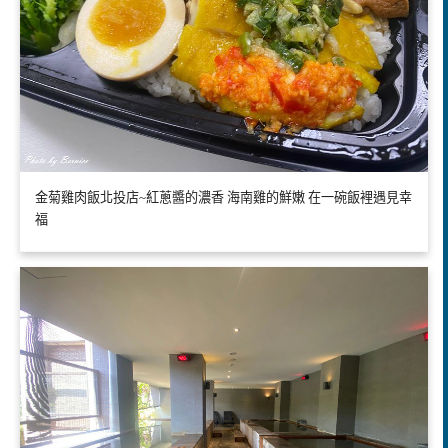
金菊雞肉飯北投店~紅蔥醬的濃香 海南雞的鮮嫩 在一碗飯裡遇見幸
福