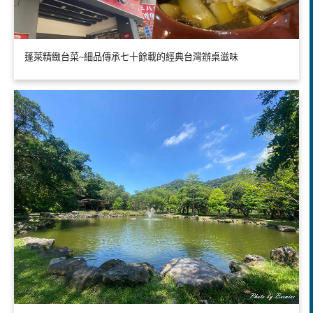
蓬萊精緻台菜~細品傳承七十餘載的經典台灣辦桌滋味