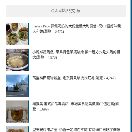
GA4熱門文章
Pasta à Pepe 佩佩奶奶的大份量義大利便當~高CP值好味義
大利麵(瀏覽：6,471)
小媳婦鐵鍋燉~東北特色菜鐵鍋燉.換一種方式吃火鍋的概
念(瀏覽：4,973)
萬里福田竉物城堡~毛孩寶貝最後長眠地(瀏覽：4,247)
猴猴美.港式甜品專賣店~市場美食物美價廉CP值超高(瀏
覽：3,699)
型男現烤甜甜圈~奶香十足甜而不膩 有可頌口感吃了難忘