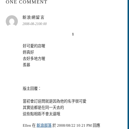
ONE COMMENT
表
新浪網留言
示:
2008-08-2100:00
1
好可愛的店喔
妳真好
去好多地方喔
羨慕
版主回覆：
當初會訂這問就是因為他的名字很可愛
其實這都是在同一天去的
這些點相距不會太遠哦
Ellen 在
新浪部落
於 2008/08/22 10:21 PM 回應