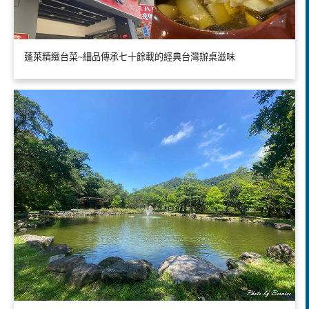
蓬萊精緻台菜~細品傳承七十餘載的經典台灣辦桌滋味