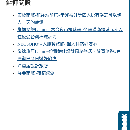
延伸閱讀
康橋商旅-花蓮站前館~幸運被升等四人房有浴缸可以泡
去一天的疲憊
樂逸文旅La hotel 六合夜市棒球館~全館滿滿棒球元素入
住感受台灣棒球魅力
NEOSOHO個人艙輕旅館~單人住宿好安心
樂逸旅居Lainn ~位置絶佳設計風格旅居．故事旅遊x台
灣觀巴２日遊好旅宿
清翼居設計旅店
展亞商旅~夜宿溪湖