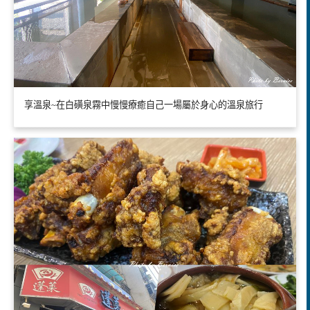
享溫泉~在白磺泉霧中慢慢療癒自己一場屬於身心的溫泉旅行