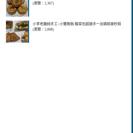
(瀏覽：2,367)
小李老麵純手工~小雙胞胎.酸菜包超搶手一出鍋就被杪殺
(瀏覽：2,008)