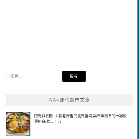
搜
尋
關
鍵
GA4即時熱門文章
字:
阿馬非餐廳~北投巷弄裡的義式靈魂 與石窯蔬食的一場浪
漫約會(線上：2)