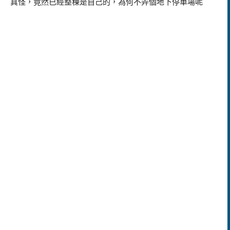
真怪，竟然已經整棟是自己的，為何不弄個地下停車場呢