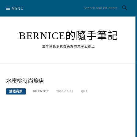
Skip
MENU
to
content
BERNICE的隨手筆記
生命就該浪費在美好的文字記錄上
水蜜桃時尚旅店
舒適商旅
BERNICE
2008-08-21
1