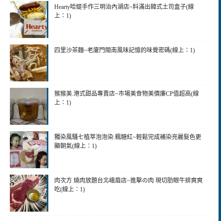
Hearty哈媞手作三明治內湖店~料滿出韓式土司盒子(線
上：1)
四里沙茶麵~老廈門閩南風味記憶的味覺密碼(線上：1)
猴猴美.港式甜品專賣店~市場美食物美價廉CP值超高(線
上：1)
獨染風騷七植萃泡泡染.楓糖紅~輕鬆完成補染亮麗髮色更
顯朝氣(線上：1)
肉次方 燒肉放題台北峨眉店~進擊の肉 現切肋眼牛排爽爽
吃(線上：1)