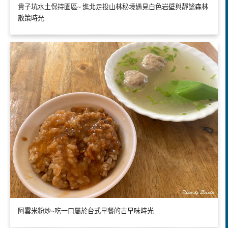
貴子坑水土保持園區~ 進北走投山林秘境遇見白色岩壁與靜謐森林
散策時光
阿雲米粉炒~吃一口屬於台式早餐的古早味時光