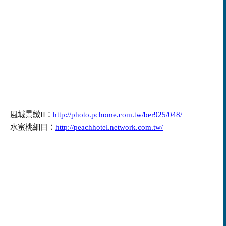
風城景緻II：
http://photo.pchome.com.tw/ber925/048/
水蜜桃細目：
http://peachhotel.network.com.tw/