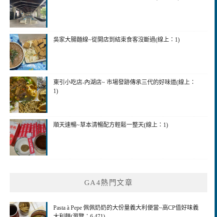
吳家大腸麵線~從開店到結束食客沒斷過(線上：1)
東引小吃店-內湖店~ 市場發跡傳承三代的好味道(線上：
1)
順天速暢~草本清暢配方輕鬆一整天(線上：1)
GA4熱門文章
Pasta à Pepe 佩佩奶奶的大份量義大利便當~高CP值好味義
大利麵(瀏覽：6,471)