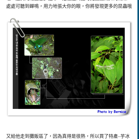
處處可聽到蟬鳴，用力地張大你的眼，你將發現更多的昆蟲哦
又給他走到攤販區了，因為真得是很熱，所以買了特產–芋冰