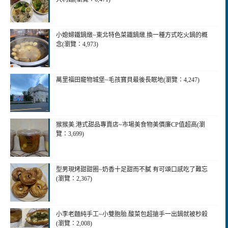
小媳婦鐵鍋燉~東北特色菜鐵鍋燉.換一種方式吃火鍋的概
念(瀏覽：4,973)
萬里福田竉物城堡~毛孩寶貝最後長眠地(瀏覽：4,247)
猴猴美.港式甜品專賣店~市場美食物美價廉CP值超高(瀏
覽：3,699)
型男現烤甜甜圈~奶香十足甜而不膩 有可頌口感吃了難忘
(瀏覽：2,367)
小李老麵純手工~小雙胞胎.酸菜包超搶手一出鍋就被杪殺
(瀏覽：2,008)