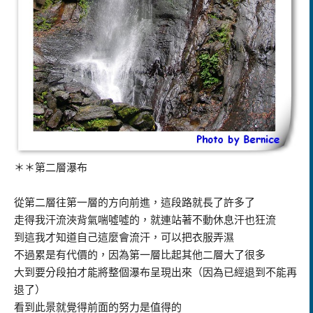
＊＊第二層瀑布
從第二層往第一層的方向前進，這段路就長了許多了
走得我汗流浹背氣喘噓噓的，就連站著不動休息汗也狂流
到這我才知道自己這麼會流汗，可以把衣服弄濕
不過累是有代價的，因為第一層比起其他二層大了很多
大到要分段拍才能將整個瀑布呈現出來（因為已經退到不能再
退了）
看到此景就覺得前面的努力是值得的