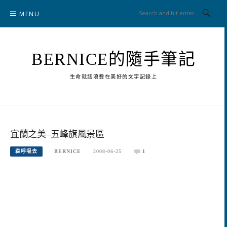
Skip
MENU
to
content
BERNICE的隨手筆記
生命就該浪費在美好的文字記錄上
宜蘭之美–五峰旗風景區
森呼吸去
BERNICE
2008-06-25
1