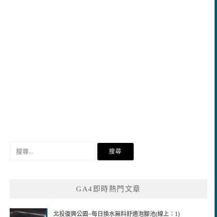
搜
尋
關
鍵
GA4即時熱門文章
字:
北投復興公園~每日換水無料舒適泡腳池(線上：1)