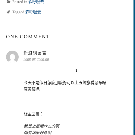
Posted in
森呼吸去
Tagged
森呼吸去
ONE COMMENT
表
新浪網留言
示:
2008-06-2500:00
1
今天不是假日怎麼那麼好可以上五峰旗看瀑布呀
真羨慕呢
版主回覆：
我是上星期六去的啊
哪有那麼好命啊