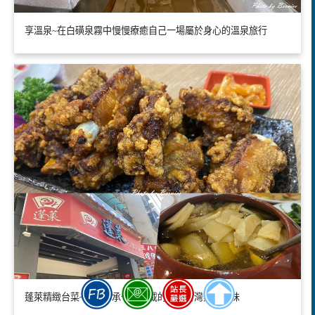
享溫泉~在白磺泉霧中慢慢療癒自己一場屬於身心的溫泉旅行
蓬萊精緻台菜~細品傳承七十餘載的經典台灣辦桌滋味