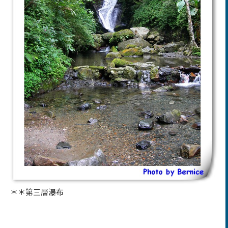
＊＊第三層瀑布