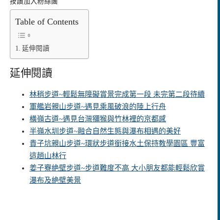
按讚加入粉絲團
Table of Contents
延伸閱讀
延伸閱讀
林稍步道~輕鬆無障礙賞景完成第一段 未完第二段待續
軍艦岩親山步道~遇見乘風破浪的陸上行舟
橫嶺古道~遇見台灣獼猴與竹林裡的京都感
半嶺水圳步道~融合自然生態與瀑布相遇的美好
貴子坑親山步道~環狀步道銜接水土保持教學園區 豐富
這趟山林行
姜子竂絶壁步道~步道難度不高 大小朋友都能輕鬆欣賞
瀑布及絶壁美景