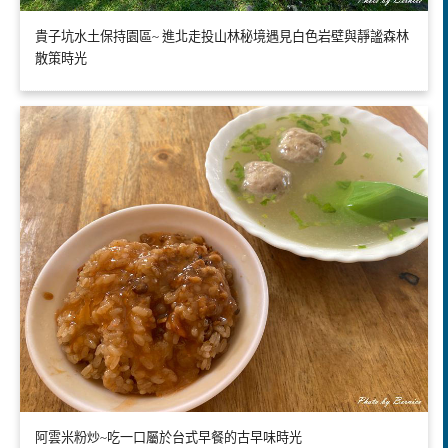
貴子坑水土保持園區~ 進北走投山林秘境遇見白色岩壁與靜謐森林
散策時光
阿雲米粉炒~吃一口屬於台式早餐的古早味時光