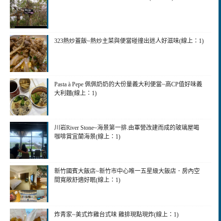
323熱炒蓋飯~熱炒主菜與便當碰撞出迷人好滋味(線上：1)
Pasta à Pepe 佩佩奶奶的大份量義大利便當~高CP值好味義
大利麵(線上：1)
川岩River Stone~海景第一排.由軍營改建而成的玻璃屋喝
咖啡賞宜蘭海景(線上：1)
新竹國賓大飯店~新竹市中心唯一五星級大飯店．房內空
間寬敞舒適好眠(線上：1)
炸青家~美式炸雞台式味 雞排現點現炸(線上：1)