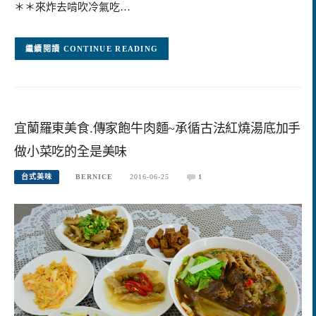
＊＊來炸去啃吹冷氣吃…
CONTINUE READING
宜蘭羅東美食.傳家飽牛肉麵~承循古法紅燒湯底加手
做小菜吃的全是美味
台式美味
BERNICE
2016-06-25
1