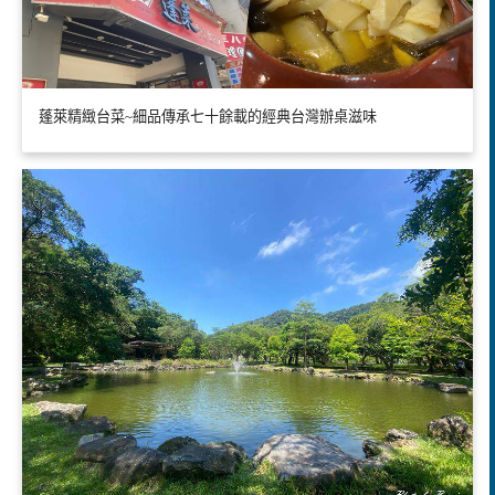
蓬萊精緻台菜~細品傳承七十餘載的經典台灣辦桌滋味