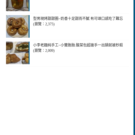
型男現烤甜甜圈~奶香十足甜而不膩 有可頌口感吃了難忘
(瀏覽：2,375)
小李老麵純手工~小雙胞胎.酸菜包超搶手一出鍋就被杪殺
(瀏覽：2,009)