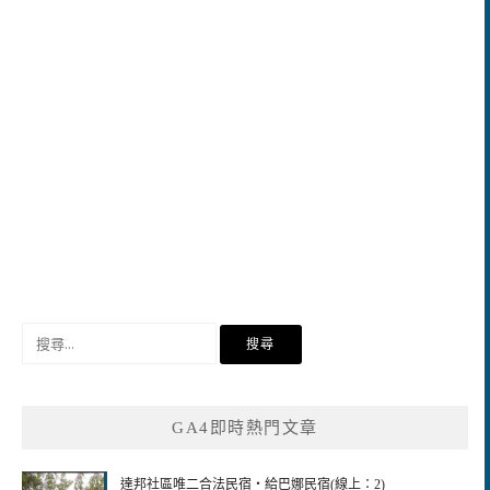
搜
尋
關
鍵
GA4即時熱門文章
字:
達邦社區唯二合法民宿‧給巴娜民宿(線上：2)