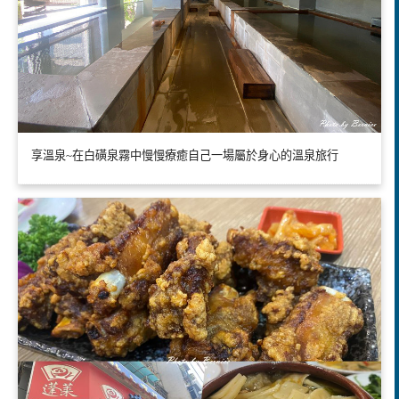
享溫泉~在白磺泉霧中慢慢療癒自己一場屬於身心的溫泉旅行