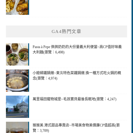
GA4熱門文章
Pasta à Pepe 佩佩奶奶的大份量義大利便當~高CP值好味義
大利麵(瀏覽：6,498)
小媳婦鐵鍋燉~東北特色菜鐵鍋燉.換一種方式吃火鍋的概
念(瀏覽：4,974)
萬里福田竉物城堡~毛孩寶貝最後長眠地(瀏覽：4,247)
猴猴美.港式甜品專賣店~市場美食物美價廉CP值超高(瀏
覽：3,709)