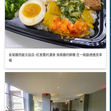
金菊雞肉飯北投店~紅蔥醬的濃香 海南雞的鮮嫩 在一碗飯裡遇見幸
福