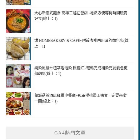
大心新泰式麵食 高雄三越左營店~地點方便等待時間暖胃
好食(線上：1)
烘 HOMEBAKERY & CAFÉ~附設咖啡內用區的麵包店(線
上：1)
獨染風騷七植萃泡泡染.楓糖紅~輕鬆完成補染亮麗髮色更
顯朝氣(線上：1)
蘭城晶英酒店紅樓中餐廳~冠軍櫻桃霸王鴨宴一定要來嚐
一回(線上：1)
GA4熱門文章