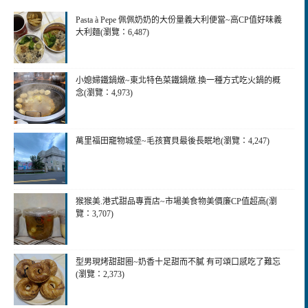
Pasta à Pepe 佩佩奶奶的大份量義大利便當~高CP值好味義
大利麵(瀏覽：6,487)
小媳婦鐵鍋燉~東北特色菜鐵鍋燉.換一種方式吃火鍋的概
念(瀏覽：4,973)
萬里福田竉物城堡~毛孩寶貝最後長眠地(瀏覽：4,247)
猴猴美.港式甜品專賣店~市場美食物美價廉CP值超高(瀏
覽：3,707)
型男現烤甜甜圈~奶香十足甜而不膩 有可頌口感吃了難忘
(瀏覽：2,373)