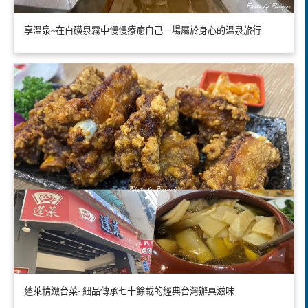
享溫泉~在白磺泉霧中慢慢療癒自己一場屬於身心的溫泉旅行
蓬萊精緻台菜~細品傳承七十餘載的經典台灣辦桌滋味