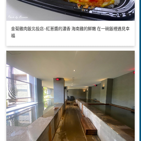
金菊雞肉飯北投店~紅蔥醬的濃香 海南雞的鮮嫩 在一碗飯裡遇見幸
福