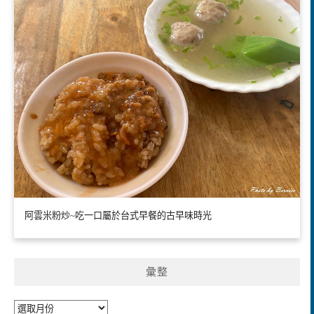
阿雲米粉炒~吃一口屬於台式早餐的古早味時光
彙整
彙