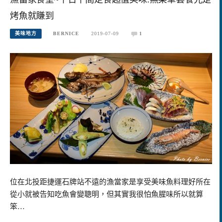
烤魚就賺到
美味地方
BERNICE
2019-07-09
1
位在北投距捷運石牌站不遠的漁當家是享受美味魚料理好所在
從小就被告知吃魚會變聰明，但其實我很怕魚腥味所以就算
笨…