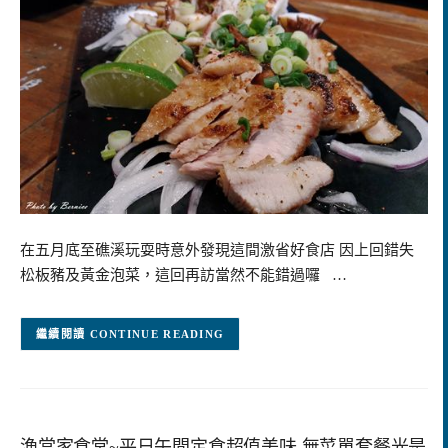
在五月底至礁溪玩耍時意外發現這間激省好食店 因上回錯失
松板豬及黃金泡菜，這回再訪當然不能錯過囉 …
CONTINUE READING
漁當家食堂~平日午間定食超值美味.無菜單套餐光是