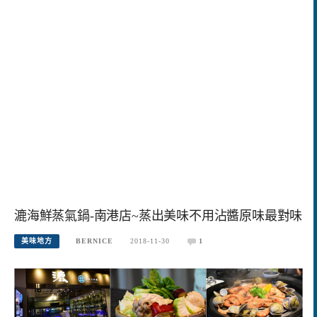
漉海鮮蒸氣鍋-南港店~蒸出美味不用沾醬原味最對味
美味地方
BERNICE
2018-11-30
1