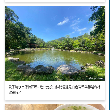
貴子坑水土保持園區~ 進北走投山林秘境遇見白色岩壁與靜謐森林
散策時光