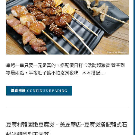
串烤一串只要一元是真的，搭配假日打卡活動超激省 營業到
零晨兩點，半夜肚子餓不怕沒宵夜吃 ＊＊搭配…
CONTINUE READING
豆腐村韓國嫩豆腐煲．美麗華店~豆腐煲搭配韓式石
鍋米飯飽到天靈蓋