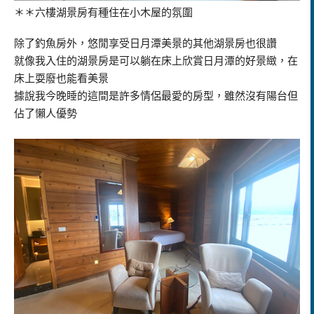
＊＊六樓湖景房有種住在小木屋的氛圍
除了釣魚房外，悠閒享受日月潭美景的其他湖景房也很讚
就像我入住的湖景房是可以躺在床上欣賞日月潭的好景緻，在
床上耍廢也能看美景
據說我今晚睡的這間是許多情侶最愛的房型，雖然沒有陽台但
佔了懶人優勢