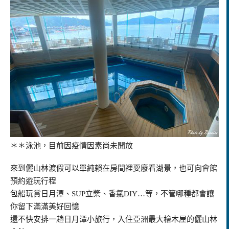
＊＊泳池，目前因疫情因素尚未開放
來到儷山林渡假可以單純賴在房間裡耍廢看湖景，也可向會館
預約遊玩行程
包船玩賞日月潭、SUP立槳、香氯DIY…等，不管哪種都會讓
你留下滿滿美好回憶
還不快安排一趟日月潭小旅行，入住亞洲最大檜木屋的儷山林