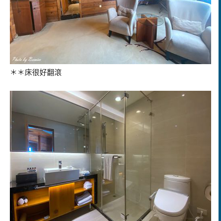
＊＊床很好翻滾