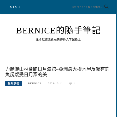
Skip
MENU
to
content
BERNICE的隨手筆記
生命就該浪費在美好的文字記錄上
力麗儷山林會館日月潭館~亞洲最大檜木屋及獨有釣
魚房感受日月潭的美
星級旅宿
BERNICE
2021-10-11
1