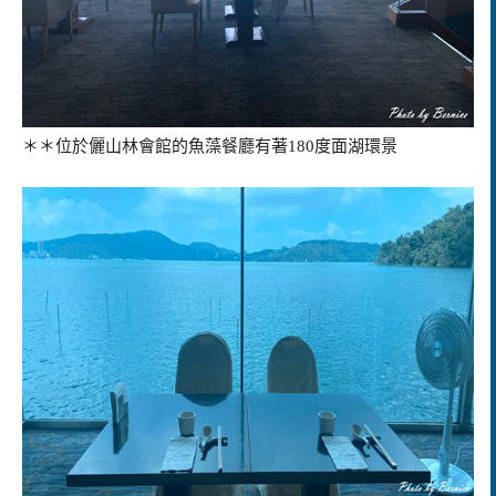
＊＊位於儷山林會館的魚藻餐廳有著180度面湖環景