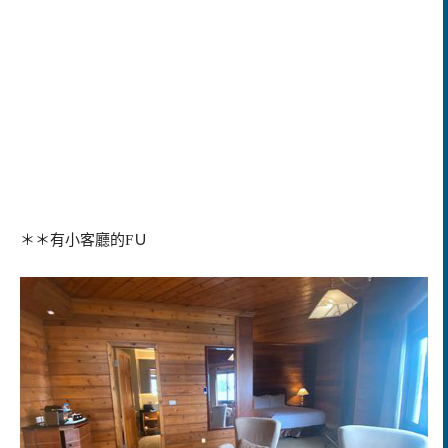
＊＊有小客廳的FＵ