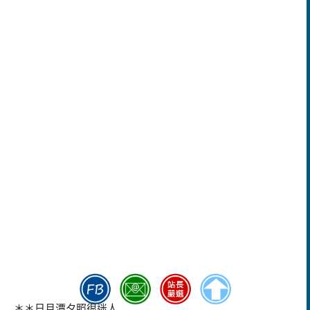
＊＊日月潭夕照很迷人