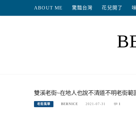
Skip
ABOUT ME
驚豔台灣
花兒開了
to
content
B
雙溪老街~在地人也說不清道不明老街範
BERNICE
2021-07-31
1
老街風華