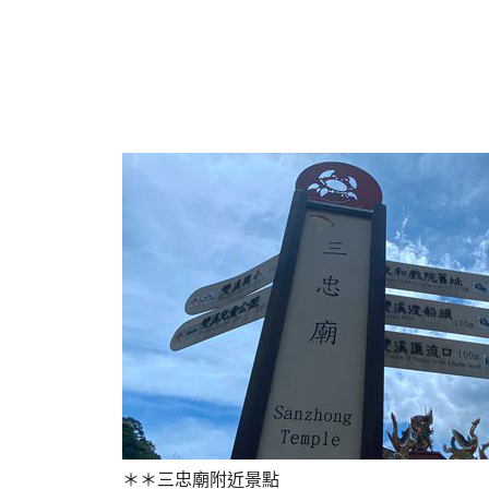
＊＊三忠廟附近景點