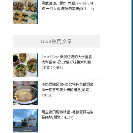
黑武藏10元壽司-內湖737~佛心價
格 一口入魂 難忘的美味(線上：1)
GA4熱門文章
Pasta à Pepe 佩佩奶奶的大份量義
大利便當~高CP值好味義大利麵
(瀏覽：6,483)
小媳婦鐵鍋燉~東北特色菜鐵鍋燉.
換一種方式吃火鍋的概念(瀏覽：
4,973)
萬里福田竉物城堡~毛孩寶貝最後
長眠地(瀏覽：4,247)