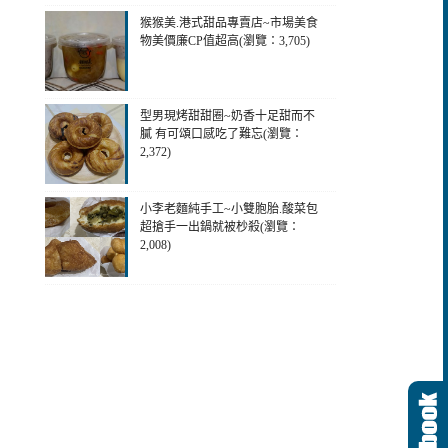
猴猴美.港式甜品專賣店~市場美食
物美價廉CP值超高(瀏覽：3,705)
型男現烤甜甜圈~奶香十足甜而不
膩 有可頌口感吃了難忘(瀏覽：
2,372)
小李老麵純手工~小雙胞胎.酸菜包
超搶手一出鍋就被杪殺(瀏覽：
2,008)