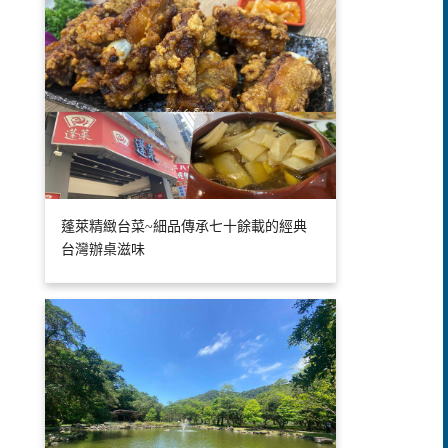
蓬萊精緻台菜~細品傳承七十餘載的經典
台灣辦桌滋味