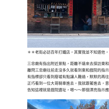
＊＊老街必訪百年打鐵店，其實我並不知道他，
三忠廟有指出附近景點，距離不遠來去探訪東和
離閆三忠廟往前走沒多久就看到東和戲院的指示
有指標卻只看到廢墟有點讓人難過，默默的再往
正巧看到一位大哥騎車進去，我就跟著進去，意
告知這裡就是戲院遺址，嗯～～那個漂亮指示應