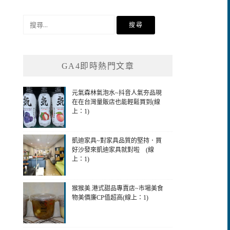
搜
尋
關
鍵
GA4即時熱門文章
字:
元氣森林氣泡水~抖音人氣夯品現
在在台灣量販店也能輕鬆買到(線
上：1)
凱迪家具~對家具品質的堅持．買
好沙發來凱迪家具就對啦 (線
上：1)
猴猴美.港式甜品專賣店~市場美食
物美價廉CP值超高(線上：1)