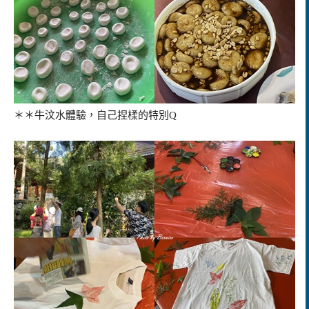
＊＊牛汶水體驗，自己捏楺的特別Q