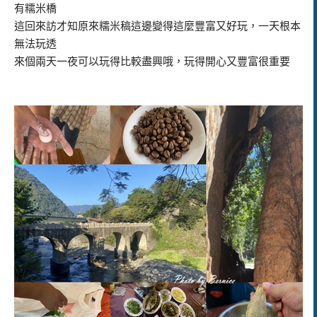
有糯米橋
這回來訪才知原來糯米稿這邊變得這麼豐富又好玩，一天根本
無法玩透
來個兩天一夜可以玩得比較盡興哦，玩得開心又豐富很重要