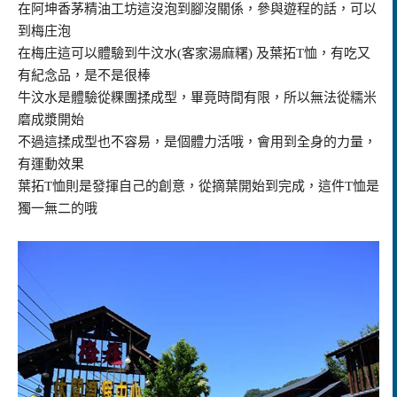
在阿坤香茅精油工坊這沒泡到腳沒關係，參與遊程的話，可以
到梅庄泡
在梅庄這可以體驗到牛汶水(客家湯麻糬) 及葉拓T恤，有吃又
有紀念品，是不是很棒
牛汶水是體驗從粿團揉成型，畢竟時間有限，所以無法從糯米
磨成漿開始
不過這揉成型也不容易，是個體力活哦，會用到全身的力量，
有運動效果
葉拓T恤則是發揮自己的創意，從摘葉開始到完成，這件T恤是
獨一無二的哦