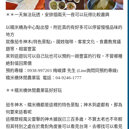
＊＊一天無法玩透，安排個兩天一夜可以玩得比較盡興
以糯米橋為中心點出發，附近真的有好多可以停留慢慢品味的
地方
就像茄冬神木(特色景點)、國姓咖啡、客家文化、食農教育議
題等，相當豐富
來到這遊玩可以自己玩也可以預約一趟豐富的行程，不管哪種
絶對值回票價
預約專線：0938-997203 梅峻譯 先生 (Line詢問同預約專線)
糯米橋休閒農業區 電話：04-9246-1777
＊＊糯米橋休閒農業區好好玩
茄冬神木、糯米橋都是這裡的特色景點；神木到處都有，那為
何要來這看呢
這棵歷經風災雷擊的神木據說已三百多歲，不算太老也不年輕
但其特別之處在於喬對角度後可以看見台灣，去哪找可以看見