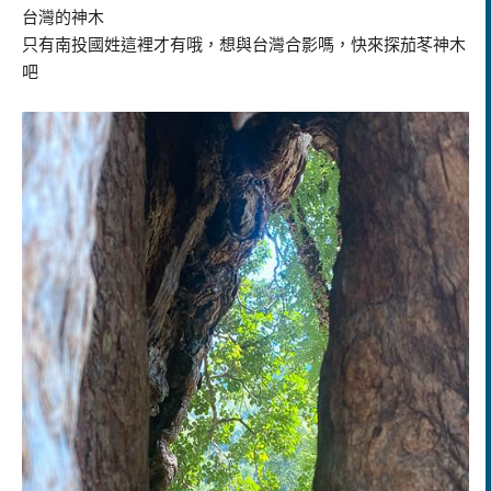
台灣的神木
只有南投國姓這裡才有哦，想與台灣合影嗎，快來探茄苳神木
吧