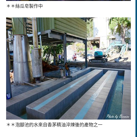
＊＊絲瓜皂製作中
＊＊泡腳池的水來自香茅精油淬煉後的產物之一