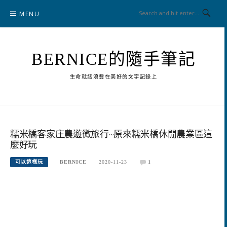
Skip
MENU
to
content
BERNICE的隨手筆記
生命就該浪費在美好的文字記錄上
糯米橋客家庄農遊微旅行~原來糯米橋休閒農業區這
麼好玩
可以這樣玩
BERNICE
2020-11-23
1