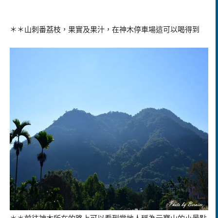
＊＊山刺番荔枝，果實及果汁，在神木停車場這可以喝得到