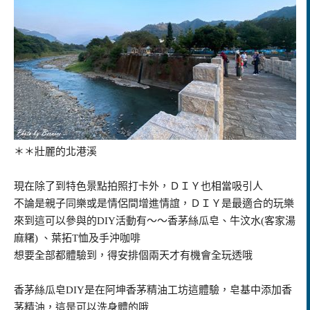
＊＊壯麗的北港溪
現在除了到特色景點拍照打卡外，ＤＩＹ也相當吸引人
不論是親子同樂或是情侶間增進情誼，ＤＩＹ是最適合的玩樂
來到這可以參與的DIY活動有～～香茅絲瓜皂、牛汶水(客家湯
麻糬) 、葉拓T恤及手沖咖啡
想要全部都體驗到，得安排個兩天才有機會全玩透哦
香茅絲瓜皂DIY是在阿坤香茅精油工坊這體驗，皂基中添加香
茅精油，這是可以洗身體的哦