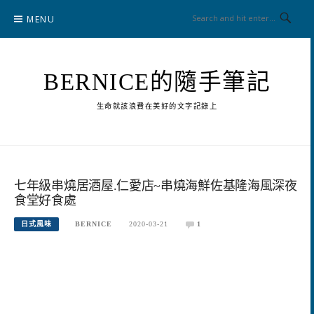
Skip
MENU
to
content
BERNICE的隨手筆記
生命就該浪費在美好的文字記錄上
七年級串燒居酒屋.仁愛店~串燒海鮮佐基隆海風深夜
食堂好食處
日式風味
BERNICE
2020-03-21
1