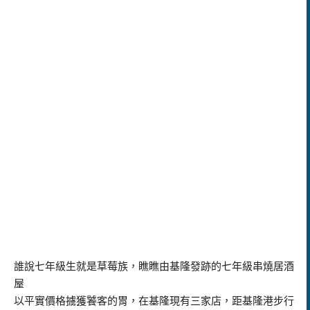
誰說七年級生就是草莓族，瞧瞧由基隆發跡的七年級串燒居酒
屋
以平實價格擄獲饕客的胃，在基隆現有三家店，距基隆港步行