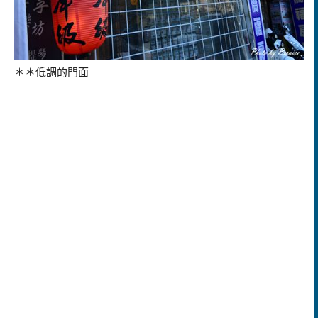
＊＊低調的門面