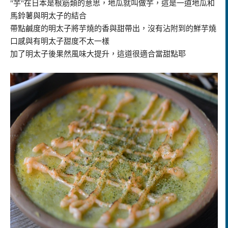
"芋"在日本是根筋類的意思，地瓜就叫做芋，這是一道地瓜和
馬鈴薯與明太子的結合
帶點鹹度的明太子將芋燒的香與甜帶出，沒有沾附到的鮮芋燒
口感與有明太子甜度不太一樣
加了明太子後果然風味大提升，這道很適合當甜點耶