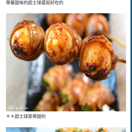
帶著甜味的起士球還挺好吃的
＊＊起士球是帶甜的