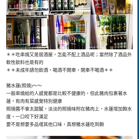
＊＊吃串燒又是居酒屋，怎能不配上酒品呢；當然除了酒品外
軟性飲料也是有的
＊＊未成年請勿飲酒‧喝酒不開車，開車不喝酒＊＊
豬水蓮(照燒)～～
一般串燒給的人感覺都是比較不健康的，但此豬肉包裹著水
蓮，有肉有菜感覺特別健康
照燒醬不會太甜膩，淡淡的照燒味附在豬肉上，水蓮增加飽水
度，一口咬下好滿足
要不是想要多品嚐其他口味，真想豬水蓮吃到飽