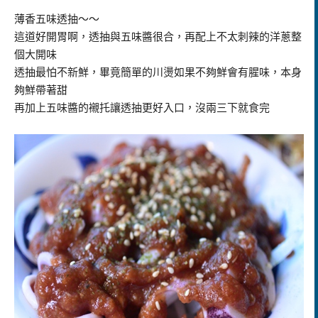
薄香五味透抽～～
這道好開胃啊，透抽與五味醬很合，再配上不太刺辣的洋蔥整
個大開味
透抽最怕不新鮮，畢竟簡單的川燙如果不夠鮮會有腥味，本身
夠鮮帶著甜
再加上五味醬的襯托讓透抽更好入口，沒兩三下就食完