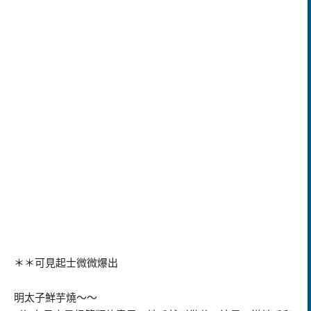
＊＊可見起士微微爆出
明太子鮮芋燒～～