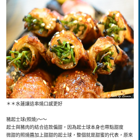
＊＊水蓮讓這串燒口感更好
豬起士球(照燒)～～
起士與豬肉的結合這款偏甜，因為起士球本身也帶點甜度
微甜的照燒醬加上甜甜的起士球，整個就是甜蜜的代表，原來