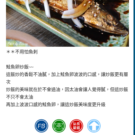
＊＊不用怕魚刺
鮭魚卵炒飯~~
這飯炒的香鬆不油膩，加上鮭魚卵波波的口感，讓炒飯更有層
次
炒飯的美味就在於不會過油，因太油會讓人覺得膩，但這炒飯
不只不會太油
再加上波波口感的鮭魚卵，讓這炒飯美味度更升級