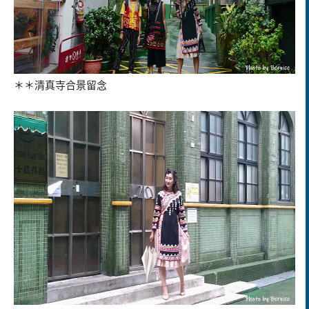
＊＊清真寺合景留念