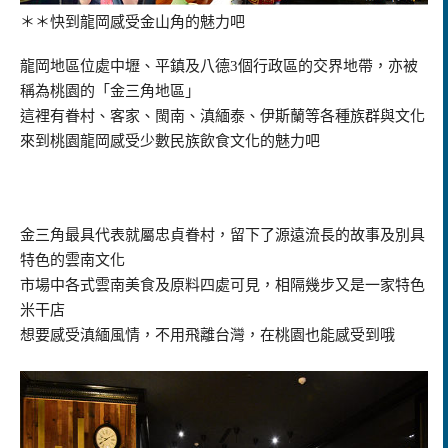
＊＊快到龍岡感受金山角的魅力吧
龍岡地區位處中壢、平鎮及八德3個行政區的交界地帶，亦被
稱為桃園的「金三角地區」
這裡有眷村、客家、閩南、滇緬泰、伊斯蘭等各種族群與文化
來到桃園龍岡感受少數民族飲食文化的魅力吧
金三角最具代表就屬忠貞眷村，留下了源遠流長的故事及別具
特色的雲南文化
市場中各式雲南美食及原料四處可見，相隔幾步又是一家特色
米干店
想要感受滇緬風情，不用飛離台灣，在桃園也能感受到哦