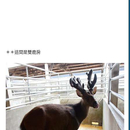
＊＊這間是雙鹿房