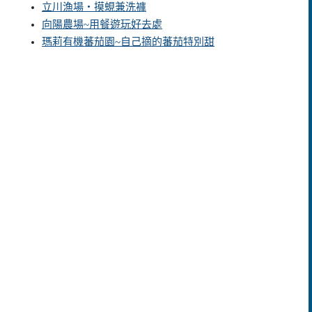
立川漁場‧摸蜆兼洗褲
向陽農場~用餐遊玩好去處
瑪莉有機蕃茄園~自己摘的蕃茄特別甜