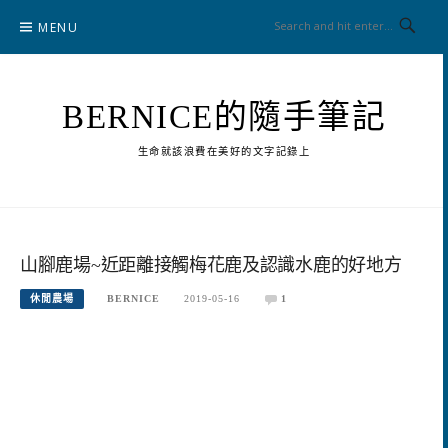
Skip
MENU
to
content
BERNICE的隨手筆記
生命就該浪費在美好的文字記錄上
山腳鹿場~近距離接觸梅花鹿及認識水鹿的好地方
休閒農場
BERNICE
2019-05-16
1