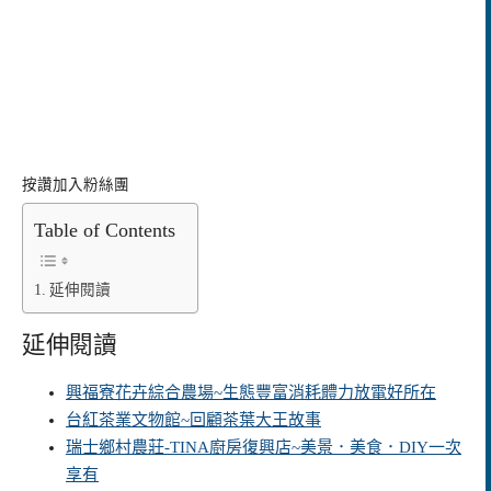
按讚加入粉絲團
Table of Contents
延伸閱讀
延伸閱讀
興福寮花卉綜合農場~生態豐富消耗體力放電好所在
台紅茶業文物館~回顧茶葉大王故事
瑞士鄉村農莊-TINA廚房復興店~美景．美食．DIY一次
享有