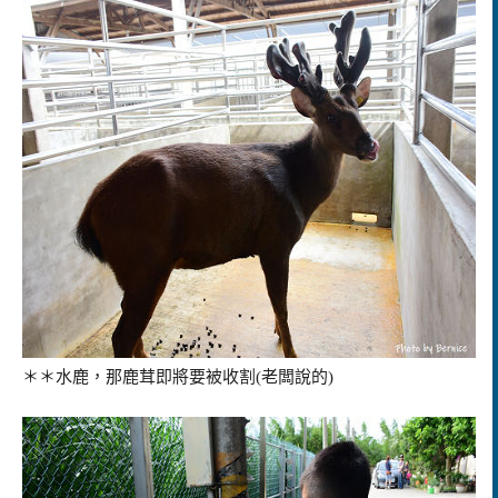
＊＊水鹿，那鹿茸即將要被收割(老闆說的)