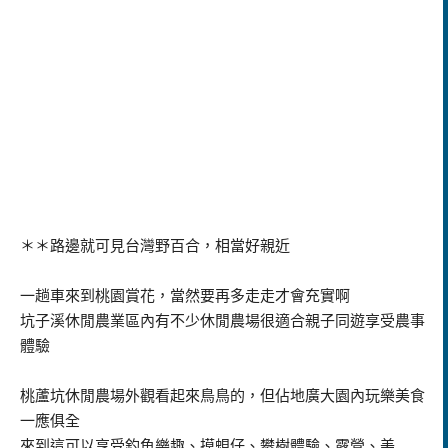
＊＊路邊就可見台灣野百合，相當好親近
一趟車來到桃園賞花，當然要再多走走才會充實啊
坑子溪休閒農業區內有不少休閒農場很適合親子同遊享受農事
體驗
桃蘆坑休閒農場外觀看起來鳥鳥的，但佔地廣大園內玩樂美食
一應俱全
來到這可以享受釣魚樂趣、摸蜆仔、攀樹體驗、露營、美