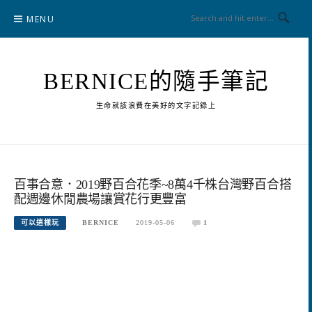
Skip
MENU
to
content
BERNICE的隨手筆記
生命就該浪費在美好的文字記錄上
百事合意．2019野百合花季~8萬4千株台灣野百合搭
配週邊休閒農場讓賞花行更豐富
可以這樣玩
BERNICE
2019-05-06
1