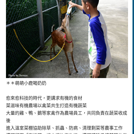
＊＊萌萌小鹿喝奶奶
愈來愈科技的時代，更講求有機的食材
菜滋味有機農場以禽菜共生打造有機蔬菜
大量的雞、鴨、鵝等家禽作為農場員工，共同負責在蔬菜收成
後
進入溫室菜棚協助除草、抓蟲、防病、清理剩菜等農事工作