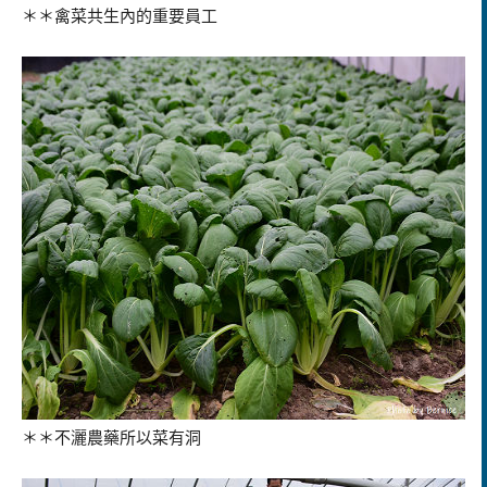
＊＊禽菜共生內的重要員工
＊＊不灑農藥所以菜有洞