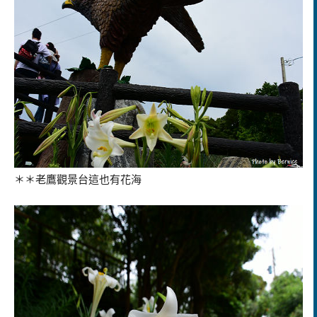
＊＊老鷹觀景台這也有花海