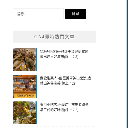
搜
尋
關
鍵
GA4即時熱門文章
字:
323熱炒蓋飯~熱炒主菜與便當碰
撞出迷人好滋味(線上：3)
我愛泡芙人~幽靈攤車神出鬼沒 造
就出神秘泡芙(線上：2)
東引小吃店-內湖店~ 市場發跡傳
承三代的好味道(線上：2)