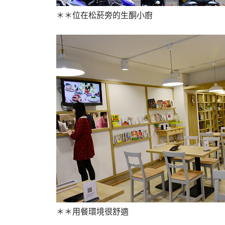
＊＊位在松菸旁的生酮小廚
＊＊用餐環境很舒適