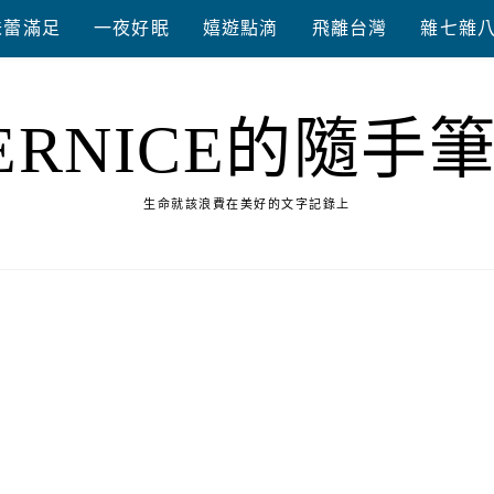
味蕾滿足
一夜好眠
嬉遊點滴
飛離台灣
雜七雜
ERNICE的隨手
生命就該浪費在美好的文字記錄上