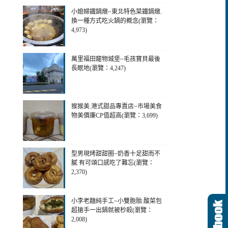
小媳婦鐵鍋燉~東北特色菜鐵鍋燉.
換一種方式吃火鍋的概念(瀏覽：
4,973)
萬里福田竉物城堡~毛孩寶貝最後
長眠地(瀏覽：4,247)
猴猴美.港式甜品專賣店~市場美食
物美價廉CP值超高(瀏覽：3,699)
型男現烤甜甜圈~奶香十足甜而不
膩 有可頌口感吃了難忘(瀏覽：
2,370)
小李老麵純手工~小雙胞胎.酸菜包
超搶手一出鍋就被杪殺(瀏覽：
2,008)