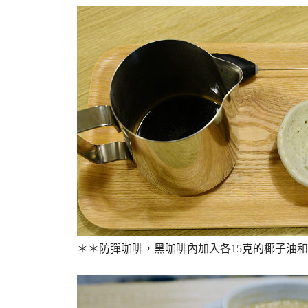
＊＊防彈咖啡，黑咖啡內加入各15克的椰子油