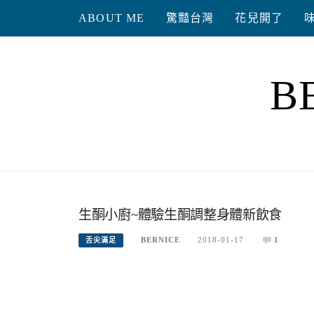
Skip
ABOUT ME
驚豔台灣
花兒開了
to
content
B
生酮小廚~體驗生酮調整身體新飲食
BERNICE
2018-01-17
1
舌尖滿足