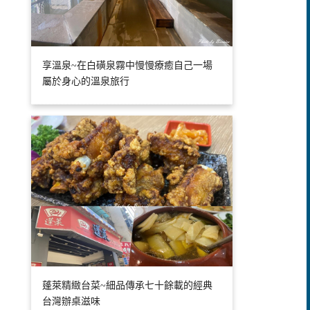
享溫泉~在白磺泉霧中慢慢療癒自己一場
屬於身心的溫泉旅行
蓬萊精緻台菜~細品傳承七十餘載的經典
台灣辦桌滋味