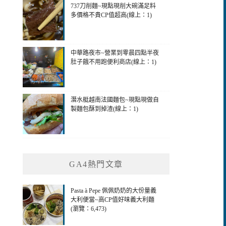
737刀削麵~現點現削大碗滿足料
多價格不貴CP值超高(線上：1)
中華路夜市~營業到零晨四點半夜
肚子餓不用跑便利商店(線上：1)
潛水艇越南法國麵包~現點現做自
製麵包酥到掉渣(線上：1)
GA4熱門文章
Pasta à Pepe 佩佩奶奶的大份量義
大利便當~高CP值好味義大利麵
(瀏覽：6,473)