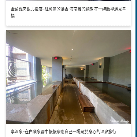
金菊雞肉飯北投店~紅蔥醬的濃香 海南雞的鮮嫩 在一碗飯裡遇見幸
福
享溫泉~在白磺泉霧中慢慢療癒自己一場屬於身心的溫泉旅行