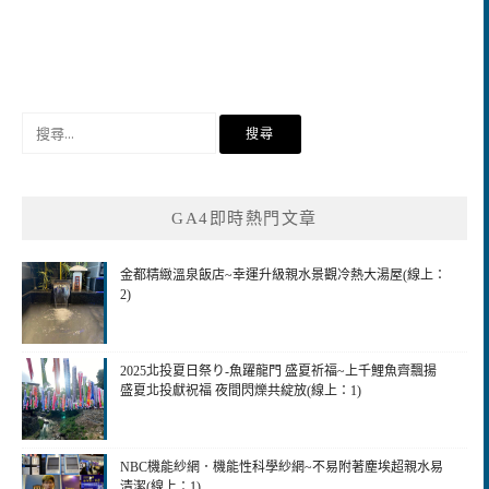
搜
尋
關
鍵
GA4即時熱門文章
字:
金都精緻溫泉飯店~幸運升級親水景觀冷熱大湯屋(線上：
2)
2025北投夏日祭り-魚躍龍門 盛夏祈福~上千鯉魚齊飄揚
盛夏北投獻祝福 夜間閃爍共綻放(線上：1)
NBC機能紗網．機能性科學紗網~不易附著塵埃超親水易
清潔(線上：1)