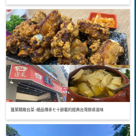
蓬萊精緻台菜~細品傳承七十餘載的經典台灣辦桌滋味