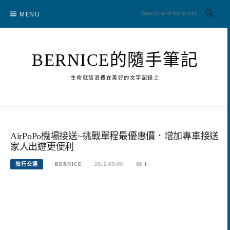
Skip
MENU
to
content
BERNICE的隨手筆記
生命就該浪費在美好的文字記錄上
AirPoPo機場接送~挑戰單程最優惠價．增加專車接送
家人出遊更便利
旅行交通
BERNICE
2016-09-08
1