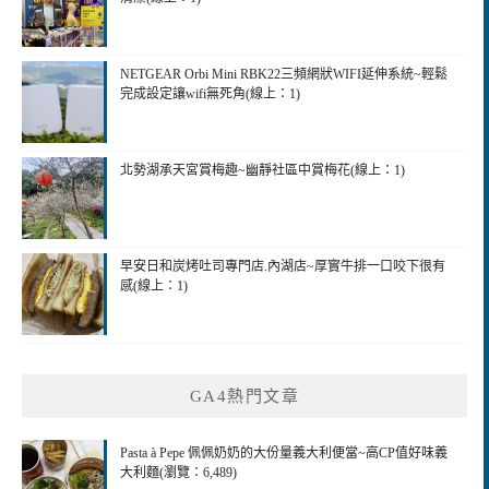
NETGEAR Orbi Mini RBK22三頻網狀WIFI延伸系統~輕鬆
完成設定讓wifi無死角(線上：1)
北勢湖承天宮賞梅趣~幽靜社區中賞梅花(線上：1)
早安日和炭烤吐司專門店.內湖店~厚實牛排一口咬下很有
感(線上：1)
GA4熱門文章
Pasta à Pepe 佩佩奶奶的大份量義大利便當~高CP值好味義
大利麵(瀏覽：6,489)