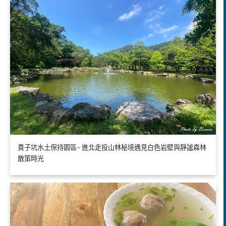
貴子坑水土保持園區~ 進北走投山林秘境遇見白色岩壁與靜謐森林
散策時光