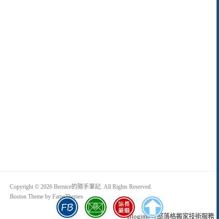
Copyright © 2026 Bernice的隨手筆記. All Rights Reserved.
Boston Theme by
FameThemes
Blogimove部落格搬家技術服務