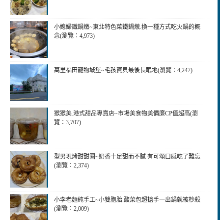
小媳婦鐵鍋燉~東北特色菜鐵鍋燉.換一種方式吃火鍋的概
念(瀏覽：4,973)
萬里福田竉物城堡~毛孩寶貝最後長眠地(瀏覽：4,247)
猴猴美.港式甜品專賣店~市場美食物美價廉CP值超高(瀏
覽：3,707)
型男現烤甜甜圈~奶香十足甜而不膩 有可頌口感吃了難忘
(瀏覽：2,374)
小李老麵純手工~小雙胞胎.酸菜包超搶手一出鍋就被杪殺
(瀏覽：2,009)