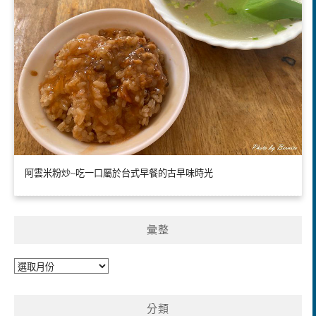
阿雲米粉炒~吃一口屬於台式早餐的古早味時光
彙整
彙
整
分類