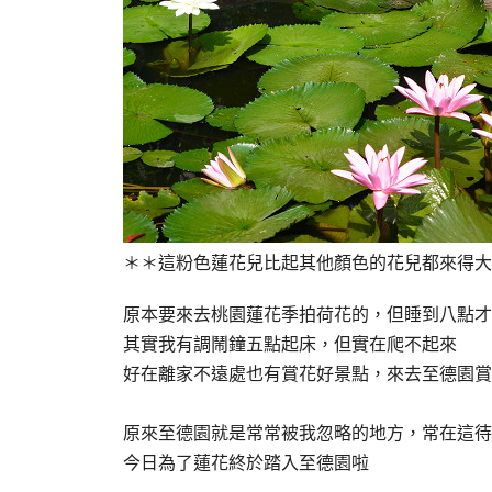
＊＊這粉色蓮花兒比起其他顏色的花兒都來得大
原本要來去桃園蓮花季拍荷花的，但睡到八點才
其實我有調鬧鐘五點起床，但實在爬不起來
好在離家不遠處也有賞花好景點，來去至德園賞
原來至德園就是常常被我忽略的地方，常在這待
今日為了蓮花終於踏入至德園啦