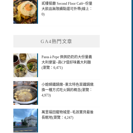
貳樓餐廳 Second Floor Café~份量
大飲品無限續點還可外帶(線上：
0)
GA4熱門文章
Pasta à Pepe 佩佩奶奶的大份量義
大利便當~高CP值好味義大利麵
(瀏覽：6,471)
小媳婦鐵鍋燉~東北特色菜鐵鍋燉.
換一種方式吃火鍋的概念(瀏覽：
4,973)
萬里福田竉物城堡~毛孩寶貝最後
長眠地(瀏覽：4,247)