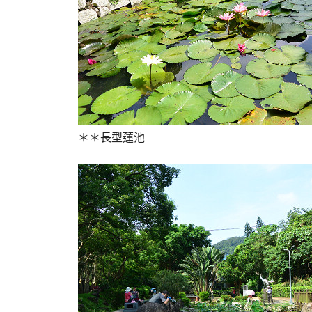
＊＊長型蓮池