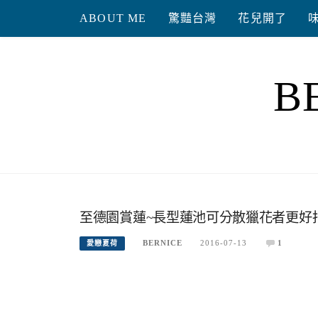
Skip
ABOUT ME
驚豔台灣
花兒開了
to
content
B
至德園賞蓮~長型蓮池可分散獵花者更好
BERNICE
2016-07-13
1
愛戀夏荷