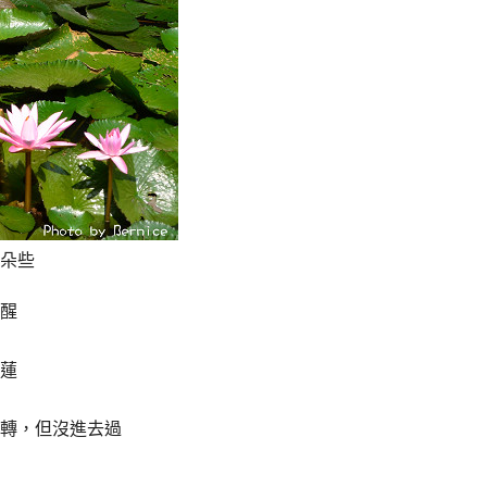
朵些
醒
蓮
轉，但沒進去過