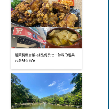
蓬萊精緻台菜~細品傳承七十餘載的經典
台灣辦桌滋味