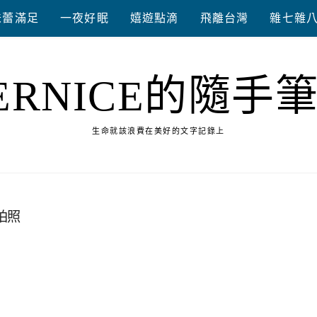
味蕾滿足
一夜好眠
嬉遊點滴
飛離台灣
雜七雜
ERNICE的隨手
生命就該浪費在美好的文字記錄上
拍照