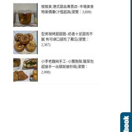
猴猴美.港式甜品專賣店~市場美食
物美價廉CP值超高(瀏覽：3,699)
型男現烤甜甜圈~奶香十足甜而不
膩 有可頌口感吃了難忘(瀏覽：
2,367)
小李老麵純手工~小雙胞胎.酸菜包
超搶手一出鍋就被杪殺(瀏覽：
2,008)