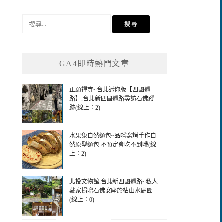
搜
尋
關
鍵
GA4即時熱門文章
字:
正願禪寺~台北迷你版【四國遍
路】.台北新四國遍路尋訪石佛蹤
跡(線上：2)
水果兔自然麵包~品嚐窯烤手作自
然原型麵包 不預定會吃不到哦(線
上：2)
北投文物館.台北新四國遍路~私人
藏家捐贈石佛安座於枯山水庭園
(線上：0)